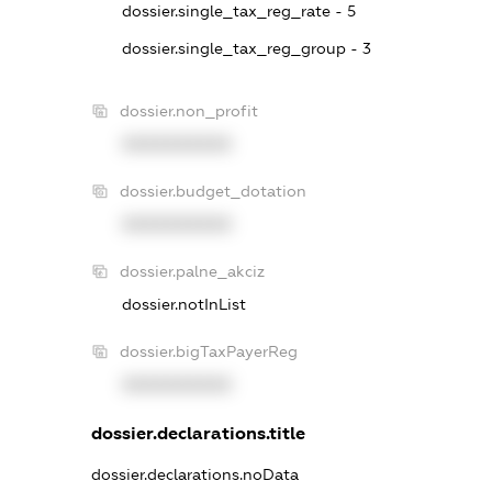
dossier.single_tax_reg_rate - 5
dossier.single_tax_reg_group - 3
dossier.non_profit
XXXXXXXXXX
dossier.budget_dotation
XXXXXXXXXX
dossier.palne_akciz
dossier.notInList
dossier.bigTaxPayerReg
XXXXXXXXXX
dossier.declarations.title
dossier.declarations.noData