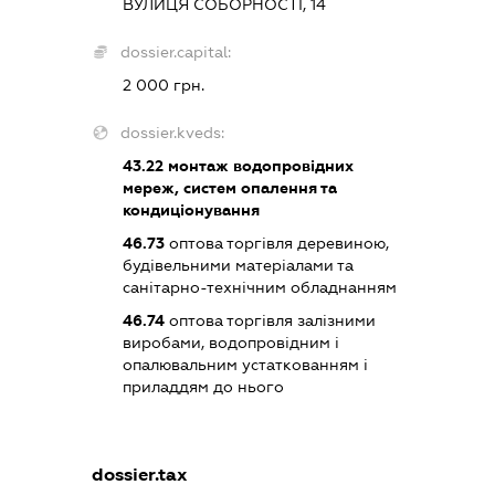
ВУЛИЦЯ СОБОРНОСТІ, 14
dossier.capital:
2 000 грн.
dossier.kveds:
43.22
монтаж водопровідних
мереж, систем опалення та
кондиціонування
46.73
оптова торгівля деревиною,
будівельними матеріалами та
санітарно-технічним обладнанням
46.74
оптова торгівля залізними
виробами, водопровідним і
опалювальним устаткованням і
приладдям до нього
dossier.tax