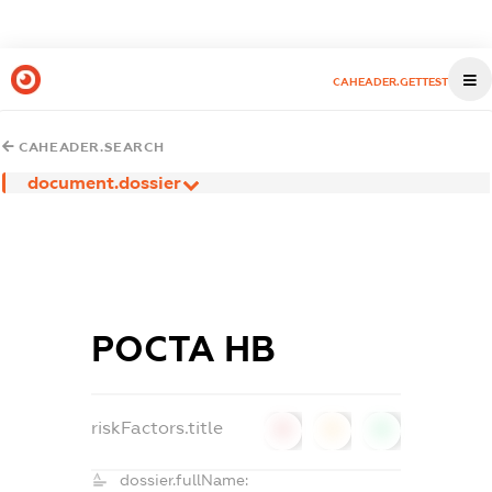
CAHEADER.GETTEST
CAHEADER.SEARCH
document.dossier
РОСТА НВ
riskFactors.title
0
0
0
dossier.fullName: