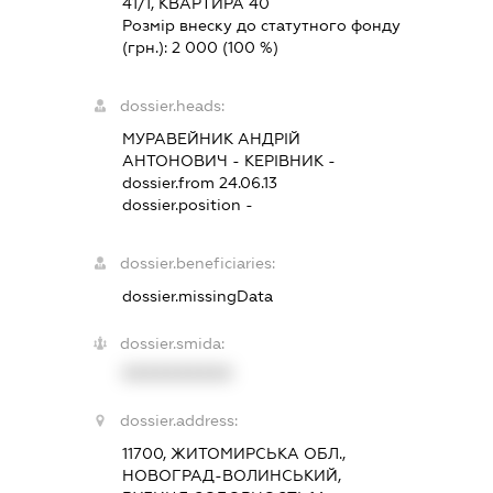
41/1, КВАРТИРА 40
Розмір внеску до статутного фонду
(грн.):
2 000
(100 %)
dossier.heads:
МУРАВЕЙНИК АНДРІЙ
АНТОНОВИЧ
-
КЕРІВНИК
-
dossier.from 24.06.13
dossier.position -
dossier.beneficiaries:
dossier.missingData
dossier.smida:
XXXXXXXXXX
dossier.address:
11700, ЖИТОМИРСЬКА ОБЛ.,
НОВОГРАД-ВОЛИНСЬКИЙ,