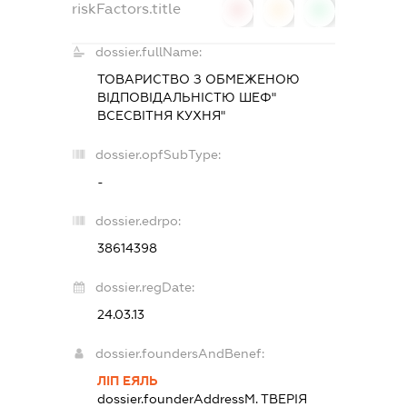
riskFactors.title
0
0
0
dossier.fullName:
ТОВАРИСТВО З ОБМЕЖЕНОЮ
ВІДПОВІДАЛЬНІСТЮ
ШЕФ"
ВСЕСВІТНЯ КУХНЯ"
dossier.opfSubType:
-
dossier.edrpo:
38614398
dossier.regDate:
24.03.13
dossier.foundersAndBenef:
ЛІП ЕЯЛЬ
dossier.founderAddress
М. ТВЕРІЯ