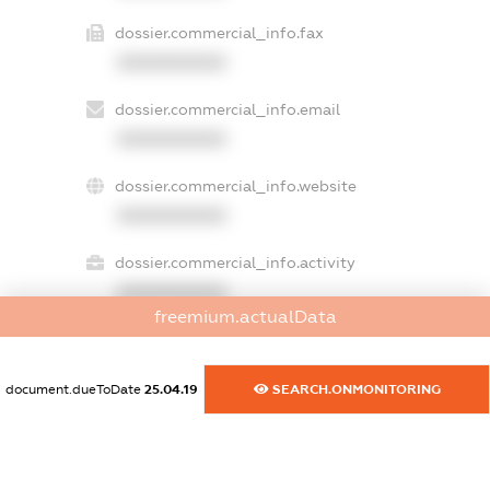
dossier.commercial_info.fax
XXXXXXXXXX
dossier.commercial_info.email
XXXXXXXXXX
dossier.commercial_info.website
XXXXXXXXXX
dossier.commercial_info.activity
XXXXXXXXXX
freemium.actualData
freemium.exampleText_1
document.dueToDate
25.04.19
SEARCH.ONMONITORING
freemium.exampleText_2
freemium.anonymousPerSearch2
FREEMIUM.DETAILS