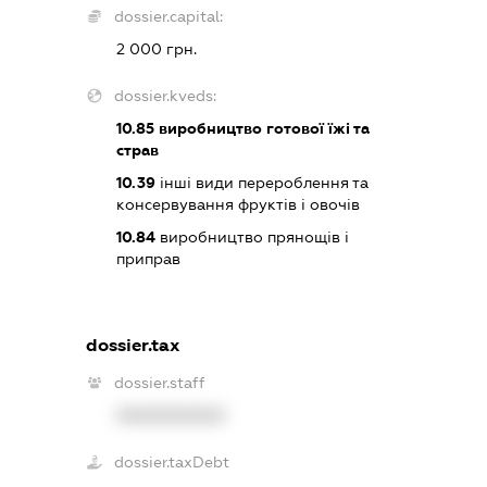
dossier.capital:
2 000 грн.
dossier.kveds:
10.85
виробництво готової їжі та
страв
10.39
інші види перероблення та
консервування фруктів і овочів
10.84
виробництво прянощів і
приправ
dossier.tax
dossier.staff
XXXXXXXXXX
dossier.taxDebt