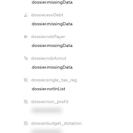
dossier.missingData
dossier.esvDebt
dossier.missingData
dossier.ndsPayer
dossier.missingData
dossier.ndsAnnul
dossier.missingData
dossier.single_tax_reg
dossier.notInList
dossier.non_profit
XXXXXXXXXX
dossier.budget_dotation
XXXXXXXXXX