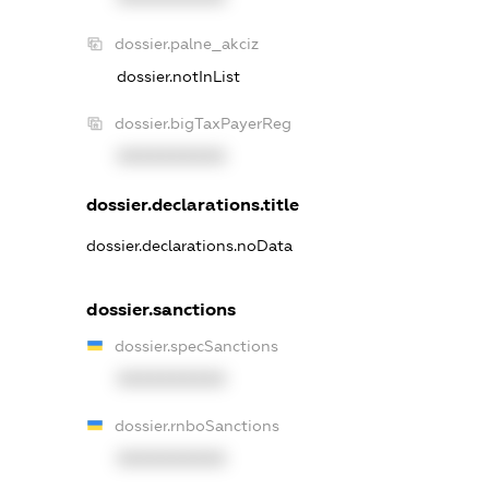
dossier.palne_akciz
dossier.notInList
dossier.bigTaxPayerReg
XXXXXXXXXX
dossier.declarations.title
dossier.declarations.noData
dossier.sanctions
dossier.specSanctions
XXXXXXXXXX
dossier.rnboSanctions
XXXXXXXXXX