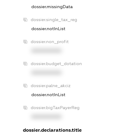
dossier.missingData
dossier.single_tax_reg
dossier.notInList
dossier.non_profit
XXXXXXXXXX
dossier.budget_dotation
XXXXXXXXXX
dossier.palne_akciz
dossier.notInList
dossier.bigTaxPayerReg
XXXXXXXXXX
dossier.declarations.title