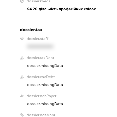
dossier.kveds:
94.20
діяльність професійних спілок
dossier.tax
dossier.staff
XXXXXXXXXX
dossier.taxDebt
dossier.missingData
dossier.esvDebt
dossier.missingData
dossier.ndsPayer
dossier.missingData
dossier.ndsAnnul