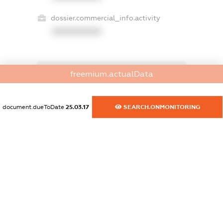
dossier.commercial_info.activity
XXXXXXXXXX
freemium.actualData
freemium.exampleText_1
freemium.exampleText_2
freemium.anonymousPerSearch2
document.dueToDate
25.03.17
SEARCH.ONMONITORING
FREEMIUM.DETAILS
FREEMIUM.REGISTER