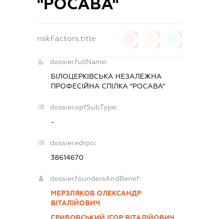
"РОСАВА"
riskFactors.title
0
0
0
dossier.fullName:
БІЛОЦЕРКІВСЬКА НЕЗАЛЕЖНА
ПРОФЕСІЙНА СПІЛКА "РОСАВА"
dossier.opfSubType:
-
dossier.edrpo:
38614670
dossier.foundersAndBenef:
МЕРЗЛЯКОВ ОЛЕКСАНДР
ВІТАЛІЙОВИЧ
ГРИБОВСЬКИЙ ІГОР ВІТАЛІЙОВИЧ