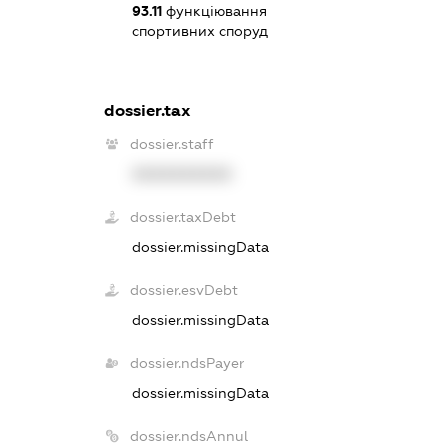
93.11
функціювання
спортивних споруд
dossier.tax
dossier.staff
XXXXXXXXXX
dossier.taxDebt
dossier.missingData
dossier.esvDebt
dossier.missingData
dossier.ndsPayer
dossier.missingData
dossier.ndsAnnul