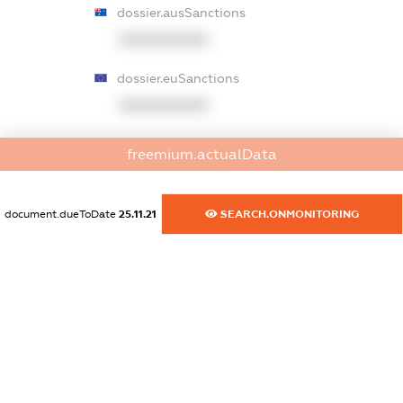
dossier.ausSanctions
XXXXXXXXXX
dossier.euSanctions
XXXXXXXXXX
dossier.japanSanctions
freemium.actualData
XXXXXXXXXX
dossier.canadaSanctions
document.dueToDate
25.11.21
SEARCH.ONMONITORING
XXXXXXXXXX
dossier.rfSanctions
XXXXXXXXXX
dossier.russian_reg_title
XXXXXXXXXX