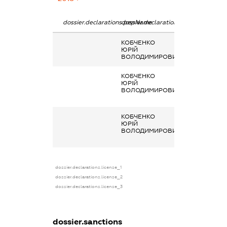
dossier.declarations.pepName
dossier.declarations.personName
dossier.declarat
КОБЧЕНКО
-
ЮРІЙ
ВОЛОДИМИРОВИЧ
КОБЧЕНКО
Кінцевий
ЮРІЙ
бенефіціарний
ВОЛОДИМИРОВИЧ
власник
(контролер)
КОБЧЕНКО
Кінцевий
ЮРІЙ
бенефіціарний
ВОЛОДИМИРОВИЧ
власник
(контролер)
dossier.declarations.license_1
dossier.declarations.license_2
dossier.declarations.license_3
dossier.sanctions