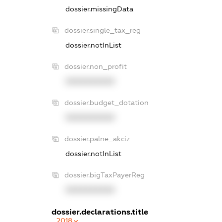
dossier.missingData
dossier.single_tax_reg
dossier.notInList
dossier.non_profit
XXXXXXXXXX
dossier.budget_dotation
XXXXXXXXXX
dossier.palne_akciz
dossier.notInList
dossier.bigTaxPayerReg
XXXXXXXXXX
dossier.declarations.title
2018