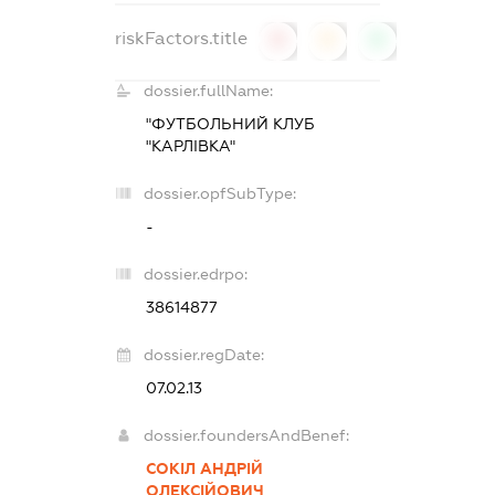
riskFactors.title
0
0
0
dossier.fullName:
"ФУТБОЛЬНИЙ КЛУБ
"КАРЛІВКА"
dossier.opfSubType:
-
dossier.edrpo:
38614877
dossier.regDate:
07.02.13
dossier.foundersAndBenef:
СОКІЛ АНДРІЙ
ОЛЕКСІЙОВИЧ