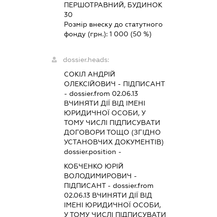
ПЕРШОТРАВНИЙ, БУДИНОК
30
Розмір внеску до статутного
фонду (грн.):
1 000
(50 %)
dossier.heads:
СОКІЛ АНДРІЙ
ОЛЕКСІЙОВИЧ
-
ПІДПИСАНТ
- dossier.from 02.06.13
ВЧИНЯТИ ДІЇ ВІД ІМЕНІ
ЮРИДИЧНОЇ ОСОБИ, У
ТОМУ ЧИСЛІ ПІДПИСУВАТИ
ДОГОВОРИ ТОЩО (ЗГІДНО
УСТАНОВЧИХ ДОКУМЕНТІВ)
dossier.position -
КОБЧЕНКО ЮРІЙ
ВОЛОДИМИРОВИЧ
-
ПІДПИСАНТ
- dossier.from
02.06.13
ВЧИНЯТИ ДІЇ ВІД
ІМЕНІ ЮРИДИЧНОЇ ОСОБИ,
У ТОМУ ЧИСЛІ ПІДПИСУВАТИ