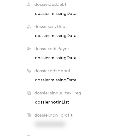
dossier.taxDebt
dossier.missingData
dossier.esvDebt
dossier.missingData
dossier.ndsPayer
dossier.missingData
dossier.ndsAnnul
dossier.missingData
dossier.single_tax_reg
dossier.notInList
dossier.non_profit
XXXXXXXXXX