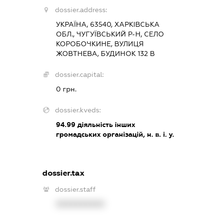
dossier.address:
УКРАЇНА, 63540, ХАРКІВСЬКА
ОБЛ., ЧУГУЇВСЬКИЙ Р-Н, СЕЛО
КОРОБОЧКИНЕ, ВУЛИЦЯ
ЖОВТНЕВА, БУДИНОК 132 В
dossier.capital:
0 грн.
dossier.kveds:
94.99
діяльність інших
громадських організацій, н. в. і. у.
dossier.tax
dossier.staff
XXXXXXXXXX