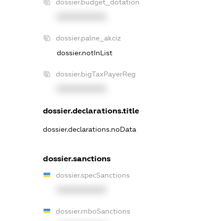
dossier.budget_dotation
XXXXXXXXXX
dossier.palne_akciz
dossier.notInList
dossier.bigTaxPayerReg
XXXXXXXXXX
dossier.declarations.title
dossier.declarations.noData
dossier.sanctions
dossier.specSanctions
XXXXXXXXXX
dossier.rnboSanctions