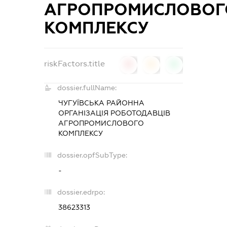
АГРОПРОМИСЛОВОГ
КОМПЛЕКСУ
riskFactors.title
0
0
0
dossier.fullName:
ЧУГУЇВСЬКА РАЙОННА
ОРГАНІЗАЦІЯ РОБОТОДАВЦІВ
АГРОПРОМИСЛОВОГО
КОМПЛЕКСУ
dossier.opfSubType:
-
dossier.edrpo:
38623313