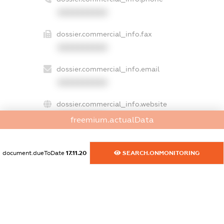
XXXXXXXXXX
dossier.commercial_info.fax
XXXXXXXXXX
dossier.commercial_info.email
XXXXXXXXXX
dossier.commercial_info.website
XXXXXXXXXX
freemium.actualData
dossier.commercial_info.activity
XXXXXXXXXX
document.dueToDate
17.11.20
SEARCH.ONMONITORING
freemium.exampleText_1
freemium.exampleText_2
freemium.anonymousPerSearch2