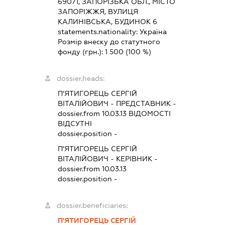
69071, ЗАПОРІЗЬКА ОБЛ., МІСТО
ЗАПОРІЖЖЯ, ВУЛИЦЯ
КАЛИНІВСЬКА, БУДИНОК 6
statements.nationality:
Україна
Розмір внеску до статутного
фонду (грн.):
1 500
(100 %)
dossier.heads:
П’ЯТИГОРЕЦЬ СЕРГІЙ
ВІТАЛІЙОВИЧ
-
ПРЕДСТАВНИК
-
dossier.from 10.03.13
ВІДОМОСТІ
ВІДСУТНІ
dossier.position -
П’ЯТИГОРЕЦЬ СЕРГІЙ
ВІТАЛІЙОВИЧ
-
КЕРІВНИК
-
dossier.from 10.03.13
dossier.position -
dossier.beneficiaries:
П'ЯТИГОРЕЦЬ СЕРГІЙ