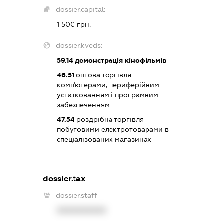
dossier.capital:
1 500 грн.
dossier.kveds:
59.14
демонстрація кінофільмів
46.51
оптова торгівля
комп'ютерами, периферійним
устаткованням і програмним
забезпеченням
47.54
роздрібна торгівля
побутовими електротоварами в
спеціалізованих магазинах
dossier.tax
dossier.staff
XXXXXXXXXX