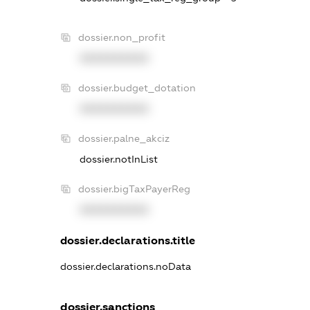
dossier.non_profit
XXXXXXXXXX
dossier.budget_dotation
XXXXXXXXXX
dossier.palne_akciz
dossier.notInList
dossier.bigTaxPayerReg
XXXXXXXXXX
dossier.declarations.title
dossier.declarations.noData
dossier.sanctions