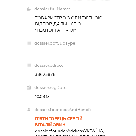
dossier.fullName:
ТОВАРИСТВО З ОБМЕЖЕНОЮ
ВІДПОВІДАЛЬНІСТЮ
"ТЕХНОГРАНТ-ПЛ"
dossier.opfSubType:
-
dossier.edrpo:
38625876
dossier.regDate:
10.03.13
dossier.foundersAndBenef:
П’ЯТИГОРЕЦЬ СЕРГІЙ
ВІТАЛІЙОВИЧ
dossier.founderAddress
УКРАЇНА,