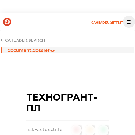
CAHEADER.GETTEST
CAHEADER.SEARCH
document.dossier
ТЕХНОГРАНТ-
ПЛ
riskFactors.title
0
0
0