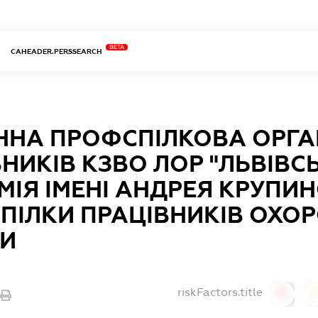
BETA
CAHEADER.PERSSEARCH
ННА ПРОФСПІЛКОВА ОРГА
НИКІВ КЗВО ЛОР "ЛЬВІВ
ІЯ ІМЕНІ АНДРЕЯ КРУПИ
ПІЛКИ ПРАЦІВНИКІВ ОХОР
НИ
riskFactors.title
0
0