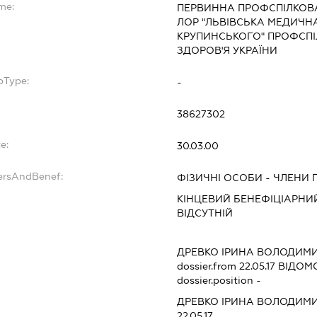
me:
ПЕРВИННА ПРОФСПІЛКОВА
ЛОР "ЛЬВІВСЬКА МЕДИЧНА
КРУПИНСЬКОГО" ПРОФСПІ
ЗДОРОВ'Я УКРАЇНИ
bType:
-
38627302
e:
30.03.00
ersAndBenef:
ФІЗИЧНІ ОСОБИ - ЧЛЕНИ
КІНЦЕВИЙ БЕНЕФІЦІАРНИЙ
ВІДСУТНІЙ
ДРЕВКО ІРИНА ВОЛОДИМ
dossier.from 22.05.17
ВІДОМО
dossier.position -
ДРЕВКО ІРИНА ВОЛОДИМ
22.05.17