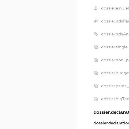
dossier.esvDe
dossier.ndsPa
dossier.ndsAn
dossier.singl
dossier.non_p
dossier.budge
dossier.palne_
dossier.bigTa
dossier.declarat
dossier.declarati