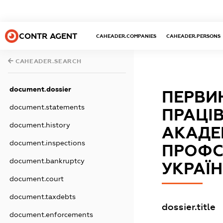
CONTR AGENT
CAHEADER.COMPANIES
CAHEADER.PERSONS
CAHEADER.SEARCH
document.dossier
ПЕРВИ
document.statements
ПРАЦІВ
document.history
АКАДЕМ
document.inspections
ПРОФС
document.bankruptcy
УКРАЇ
document.court
document.taxdebts
dossier.title
document.enforcements