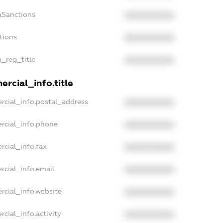
aSanctions
XXXXXXXXXX
tions
XXXXXXXXXX
n_reg_title
XXXXXXXXXX
rcial_info.title
rcial_info.postal_address
XXXXXXXXXX
rcial_info.phone
XXXXXXXXXX
rcial_info.fax
XXXXXXXXXX
rcial_info.email
XXXXXXXXXX
rcial_info.website
XXXXXXXXXX
cial_info.activity
XXXXXXXXXX