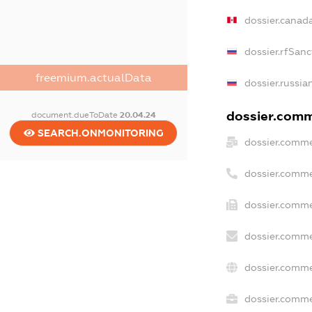
dossier.canad
dossier.rfSanc
freemium.actualData
dossier.russia
dossier.comme
document.dueToDate
20.04.24
SEARCH.ONMONITORING
dossier.comme
dossier.comme
dossier.comme
dossier.comme
dossier.comme
dossier.commer