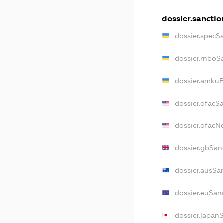
dossier.sanctio
dossier.specS
dossier.rnboS
dossier.amkuB
dossier.ofacS
dossier.ofac
dossier.gbSan
dossier.ausSa
dossier.euSan
dossier.japan