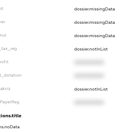
bt
dossier.missingData
yer
dossier.missingData
nul
dossier.missingData
e_tax_reg
dossier.notInList
rofit
XXXXXXXXXX
t_dotation
XXXXXXXXXX
akciz
dossier.notInList
xPayerReg
XXXXXXXXXX
ions.title
ons.noData