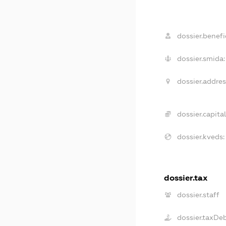
dossier.benefic
dossier.smida:
dossier.addres
dossier.capital
dossier.kveds:
dossier.tax
dossier.staff
dossier.taxDe