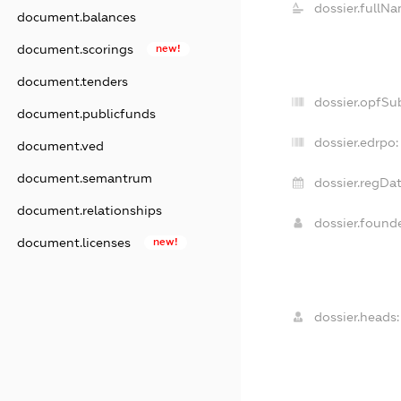
dossier.fullNa
document.balances
document.scorings
new!
document.tenders
dossier.opfSu
document.publicfunds
dossier.edrpo:
document.ved
document.semantrum
dossier.regDat
document.relationships
dossier.found
document.licenses
new!
dossier.heads: