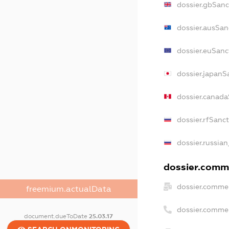
dossier.gbSanc
dossier.ausSan
dossier.euSanc
dossier.japanS
dossier.canad
dossier.rfSanc
dossier.russian
dossier.comme
dossier.commer
freemium.actualData
dossier.comme
document.dueToDate
25.03.17