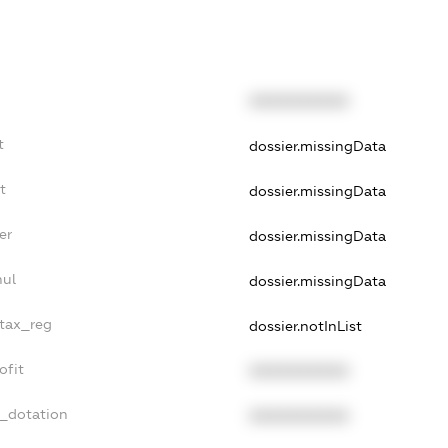
XXXXXXXXXX
t
dossier.missingData
t
dossier.missingData
er
dossier.missingData
nul
dossier.missingData
_tax_reg
dossier.notInList
ofit
XXXXXXXXXX
t_dotation
XXXXXXXXXX