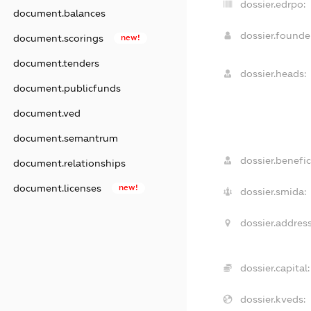
dossier.edrpo:
document.balances
dossier.found
document.scorings
new!
document.tenders
dossier.heads:
document.publicfunds
document.ved
document.semantrum
dossier.benefic
document.relationships
document.licenses
new!
dossier.smida:
dossier.address
dossier.capital:
dossier.kveds: