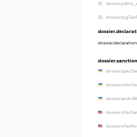
dossier.palne_
dossier.bigTa
dossier.declarati
dossier.declaratio
dossier.sanctio
dossier.specSa
dossier.rnboSa
dossier.amkuBl
dossier.ofacSa
dossier.ofacN