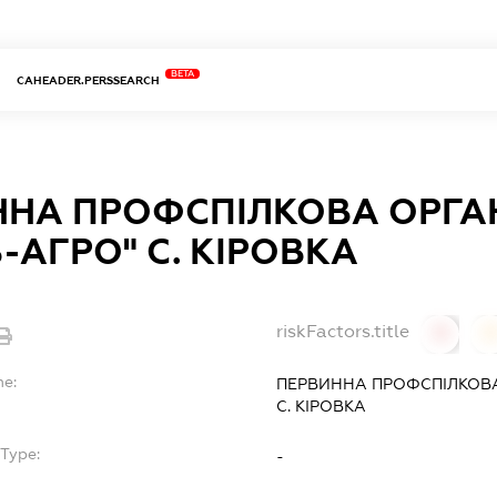
BETA
CAHEADER.PERSSEARCH
НА ПРОФСПІЛКОВА ОРГАН
В-АГРО" С. КІРОВКА
riskFactors.title
0
0
me:
ПЕРВИННА ПРОФСПІЛКОВА 
С. КІРОВКА
Type:
-