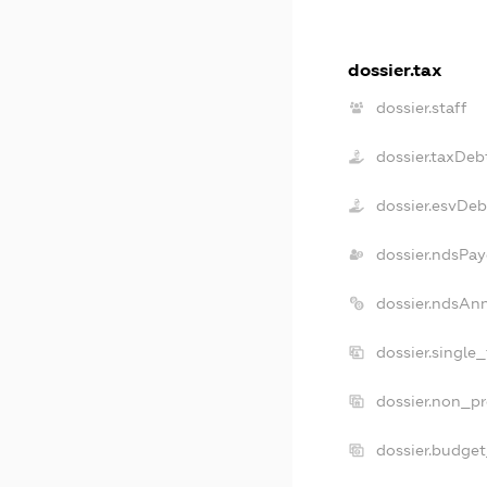
dossier.tax
dossier.staff
dossier.taxDeb
dossier.esvDeb
dossier.ndsPay
dossier.ndsAn
dossier.single
dossier.non_pr
dossier.budge