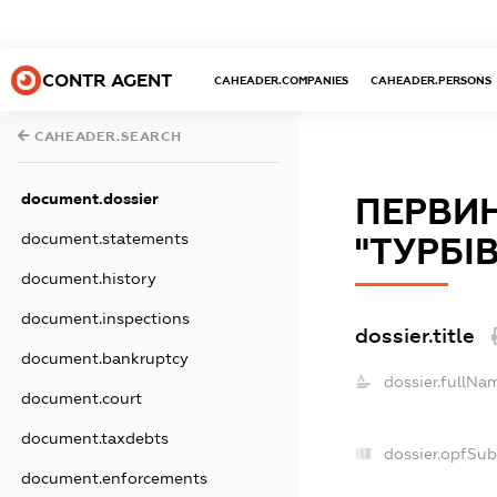
CONTR AGENT
CAHEADER.COMPANIES
CAHEADER.PERSONS
CAHEADER.SEARCH
document.dossier
ПЕРВИН
document.statements
"ТУРБІ
document.history
document.inspections
dossier.title
document.bankruptcy
dossier.fullNa
document.court
document.taxdebts
dossier.opfSub
document.enforcements