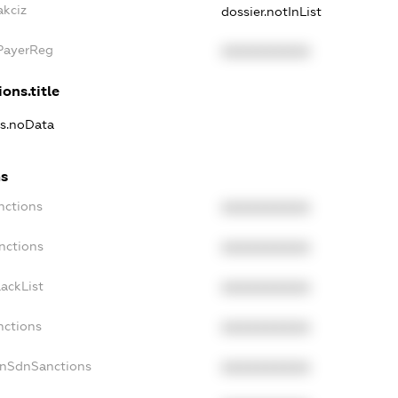
akciz
dossier.notInList
xPayerReg
XXXXXXXXXX
ons.title
ns.noData
ns
nctions
XXXXXXXXXX
nctions
XXXXXXXXXX
ackList
XXXXXXXXXX
nctions
XXXXXXXXXX
onSdnSanctions
XXXXXXXXXX