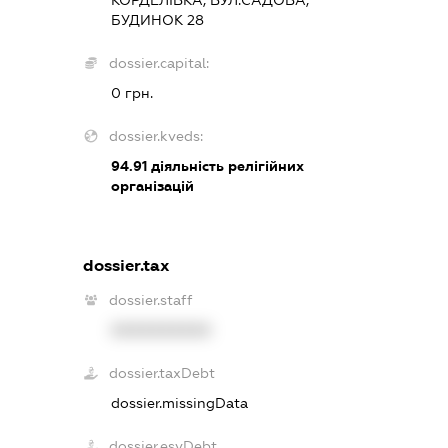
КОРДЕЛІВКА, ВУЛ.САДОВА,
БУДИНОК 28
dossier.capital:
0 грн.
dossier.kveds:
94.91
діяльність релігійних
організацій
dossier.tax
dossier.staff
XXXXXXXXXX
dossier.taxDebt
dossier.missingData
dossier.esvDebt