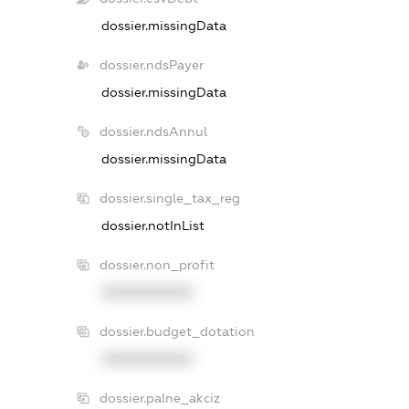
dossier.missingData
dossier.ndsPayer
dossier.missingData
dossier.ndsAnnul
dossier.missingData
dossier.single_tax_reg
dossier.notInList
dossier.non_profit
XXXXXXXXXX
dossier.budget_dotation
XXXXXXXXXX
dossier.palne_akciz