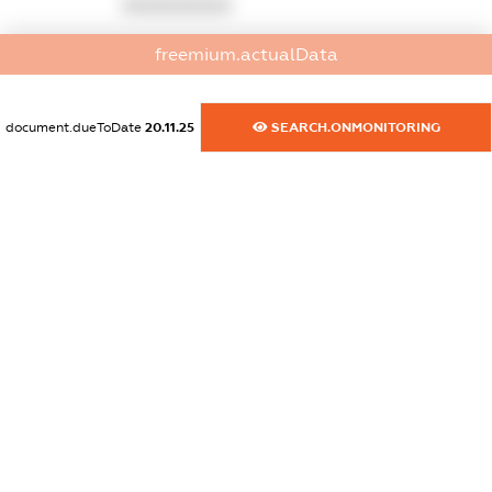
XXXXXXXXXX
dossier.commercial_info.email
freemium.actualData
XXXXXXXXXX
document.dueToDate
20.11.25
SEARCH.ONMONITORING
dossier.commercial_info.website
XXXXXXXXXX
dossier.commercial_info.activity
XXXXXXXXXX
freemium.exampleText_1
freemium.exampleText_2
freemium.anonymousPerSearch2
FREEMIUM.DETAILS
FREEMIUM.REGISTER