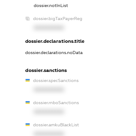
dossier.notInList
dossier.bigTaxPayerReg
XXXXXXXXXX
dossier.declarations.title
dossier.declarations.noData
dossier.sanctions
dossier.specSanctions
XXXXXXXXXX
dossier.rnboSanctions
XXXXXXXXXX
dossier.amkuBlackList
XXXXXXXXXX