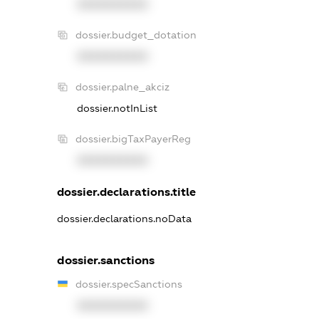
XXXXXXXXXX
dossier.budget_dotation
XXXXXXXXXX
dossier.palne_akciz
dossier.notInList
dossier.bigTaxPayerReg
XXXXXXXXXX
dossier.declarations.title
dossier.declarations.noData
dossier.sanctions
dossier.specSanctions
XXXXXXXXXX