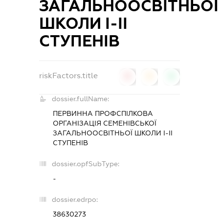
ЗАГАЛЬНООСВІТНЬОЇ
ШКОЛИ І-ІІ
СТУПЕНІВ
riskFactors.title
0
0
0
dossier.fullName:
ПЕРВИННА ПРОФСПІЛКОВА
ОРГАНІЗАЦІЯ СЕМЕНІВСЬКОЇ
ЗАГАЛЬНООСВІТНЬОЇ ШКОЛИ І-ІІ
СТУПЕНІВ
dossier.opfSubType:
-
dossier.edrpo:
38630273