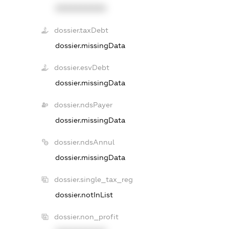
XXXXXXXXXX
dossier.taxDebt
dossier.missingData
dossier.esvDebt
dossier.missingData
dossier.ndsPayer
dossier.missingData
dossier.ndsAnnul
dossier.missingData
dossier.single_tax_reg
dossier.notInList
dossier.non_profit