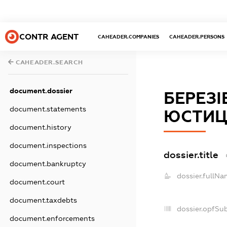
CONTR AGENT
CAHEADER.COMPANIES
CAHEADER.PERSONS
CAHEADER.SEARCH
document.dossier
БЕРЕЗ
document.statements
ЮСТИЦІ
document.history
document.inspections
dossier.title
document.bankruptcy
dossier.fullNa
document.court
document.taxdebts
dossier.opfSu
document.enforcements