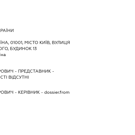
КРАЇНИ
ЇНА, 01001, МІСТО КИЇВ, ВУЛИЦЯ
ГО, БУДИНОК 13
їна
РОВИЧ
-
ПРЕДСТАВНИК
-
ТІ ВІДСУТНІ
РОВИЧ
-
КЕРІВНИК
- dossier.from