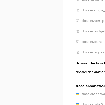
dossier.single
dossier.non_pr
dossier.budge
dossier.palne_
dossier.bigTa
dossier.declarat
dossier.declarati
dossier.sanctio
dossier.specS
dossier.rnboS