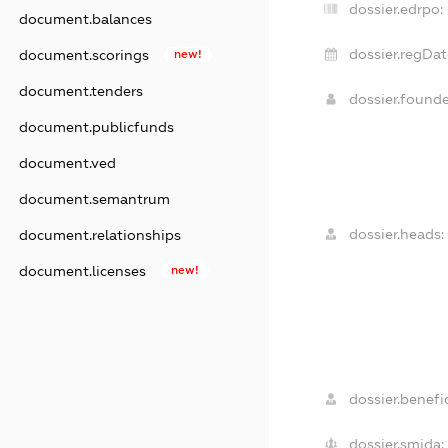
dossier.edrpo:
document.balances
dossier.regDat
document.scorings
new!
document.tenders
dossier.found
document.publicfunds
document.ved
document.semantrum
dossier.heads:
document.relationships
document.licenses
new!
dossier.benefic
dossier.smida: