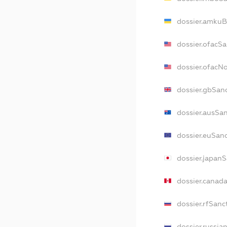
dossier.amkuB
dossier.ofacS
dossier.ofacN
dossier.gbSan
dossier.ausSa
dossier.euSan
dossier.japan
dossier.canad
dossier.rfSanc
dossier.russia