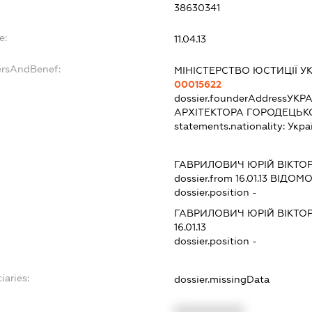
38630341
e:
11.04.13
ersAndBenef:
МІНІСТЕРСТВО ЮСТИЦІЇ У
00015622
dossier.founderAddress
УКРА
АРХІТЕКТОРА ГОРОДЕЦЬКО
statements.nationality:
Укра
ГАВРИЛОВИЧ ЮРІЙ ВІКТО
dossier.from 16.01.13
ВІДОМОС
dossier.position -
ГАВРИЛОВИЧ ЮРІЙ ВІКТО
16.01.13
dossier.position -
iaries:
dossier.missingData
XXXXXXXXXX