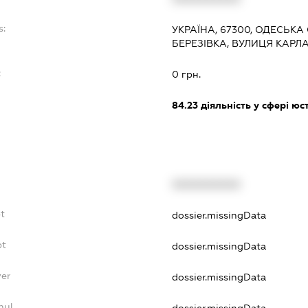
s:
УКРАЇНА, 67300, ОДЕСЬКА 
БЕРЕЗІВКА, ВУЛИЦЯ КАРЛ
:
0 грн.
84.23
діяльність у сфері юс
XXXXXXXXXX
t
dossier.missingData
bt
dossier.missingData
yer
dossier.missingData
nul