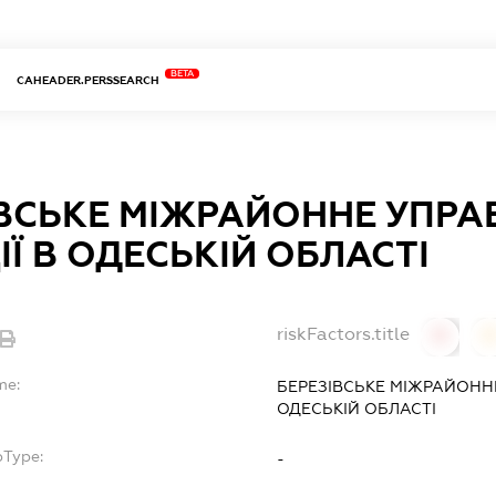
BETA
CAHEADER.PERSSEARCH
ІВСЬКЕ МІЖРАЙОННЕ УПРА
Ї В ОДЕСЬКІЙ ОБЛАСТІ
riskFactors.title
0
0
me:
БЕРЕЗІВСЬКЕ МІЖРАЙОННЕ
ОДЕСЬКІЙ ОБЛАСТІ
bType:
-