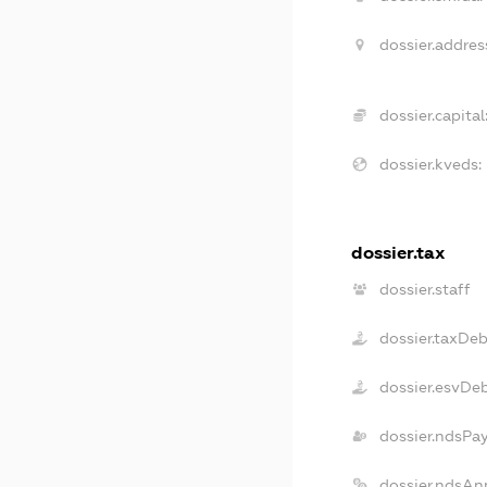
dossier.addres
dossier.capital
dossier.kveds:
dossier.tax
dossier.staff
dossier.taxDeb
dossier.esvDe
dossier.ndsPa
dossier.ndsAn