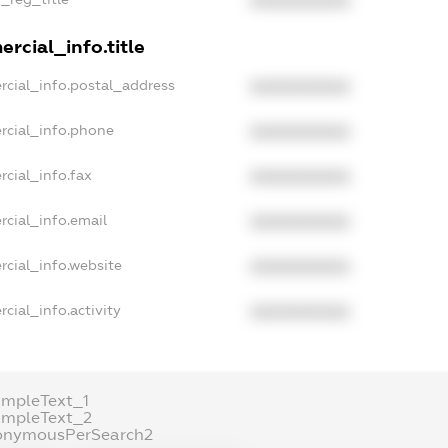
XXXXXXXXXX
rcial_info.title
rcial_info.postal_address
XXXXXXXXXX
rcial_info.phone
XXXXXXXXXX
rcial_info.fax
XXXXXXXXXX
rcial_info.email
XXXXXXXXXX
rcial_info.website
XXXXXXXXXX
cial_info.activity
XXXXXXXXXX
ampleText_1
ampleText_2
onymousPerSearch2