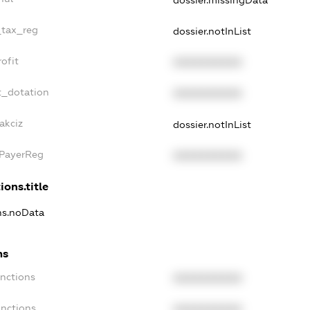
dossier.missingData
_tax_reg
dossier.notInList
ofit
XXXXXXXXXX
t_dotation
XXXXXXXXXX
akciz
dossier.notInList
xPayerReg
XXXXXXXXXX
ions.title
ons.noData
ns
anctions
XXXXXXXXXX
anctions
XXXXXXXXXX