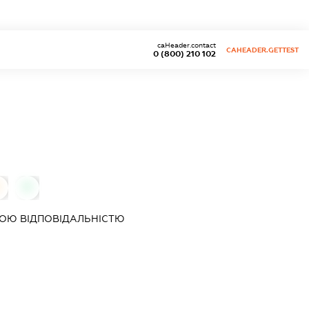
caHeader.contact
CAHEADER.GETTEST
0 (800) 210 102
0
0
ОЮ ВІДПОВІДАЛЬНІСТЮ