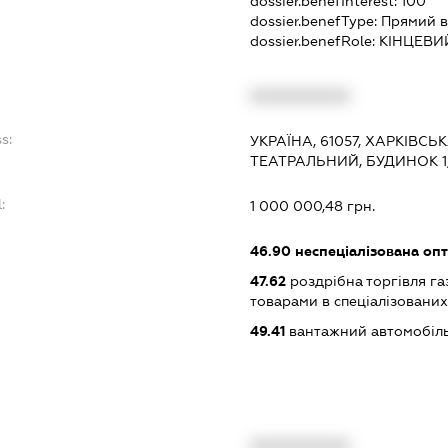
dossier.benefInterest:
100
dossier.benefType:
Прямий в
dossier.benefRole:
КІНЦЕВИ
XXXXXXXXXX
s:
УКРАЇНА, 61057, ХАРКІВСЬ
ТЕАТРАЛЬНИЙ, БУДИНОК 1
:
1 000 000,48 грн.
46.90
неспеціалізована опт
47.62
роздрібна торгівля г
товарами в спеціалізовани
49.41
вантажний автомобіль
XXXXXXXXXX