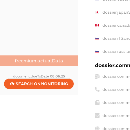
dossier.japan
dossier.canad
dossier.rfSan
dossier.russia
freemium.actualData
dossier.comme
dossier.comme
document.dueToDate
08.06.25
SEARCH.ONMONITORING
dossier.comm
dossier.comme
dossier.comme
dossier.comme