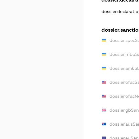
dossier.declarati
dossier.sanctio
dossier.specS
dossier.rnboS
dossier.amkuB
dossier.ofacS
dossier.ofac
dossier.gbSan
dossier.ausSa
dossier.euSan