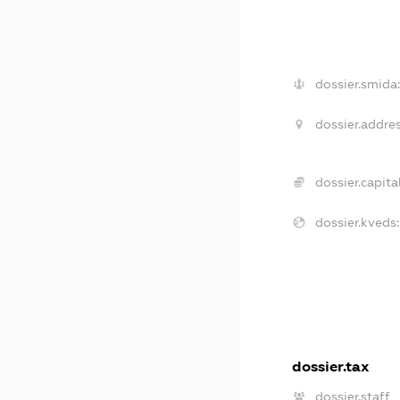
dossier.smida:
dossier.addres
dossier.capital
dossier.kveds:
dossier.tax
dossier.staff