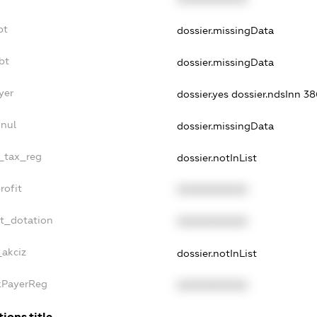
bt
dossier.missingData
bt
dossier.missingData
yer
dossier.yes
dossier.ndsInn 
nnul
dossier.missingData
e_tax_reg
dossier.notInList
rofit
XXXXXXXXXX
et_dotation
XXXXXXXXXX
_akciz
dossier.notInList
axPayerReg
XXXXXXXXXX
ions.title