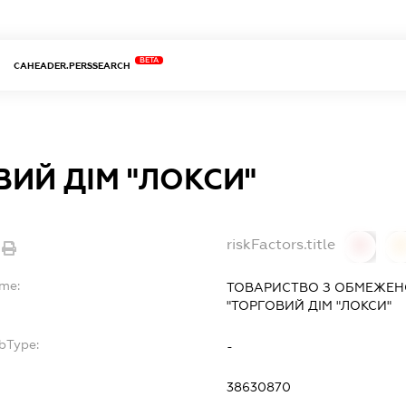
BETA
CAHEADER.PERSSEARCH
ВИЙ ДІМ "ЛОКСИ"
riskFactors.title
0
ame:
ТОВАРИСТВО З ОБМЕЖЕН
"ТОРГОВИЙ ДІМ "ЛОКСИ"
bType:
-
38630870