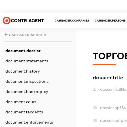
CONTR AGENT
CAHEADER.COMPANIES
CAHEADER.PERSONS
CAHEADER.SEARCH
document.dossier
ТОРГО
document.statements
document.history
dossier.title
document.inspections
dossier.fullN
document.bankruptcy
document.court
dossier.opfSu
document.taxdebts
dossier.edrpo:
document.enforcements