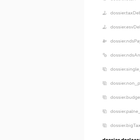
dossier.taxDe
dossier.esvDe
dossier.ndsPa
dossier.ndsA
dossier.singl
dossier.non_p
dossier.budg
dossier.palne
dossier.bigT
dossier.declarat