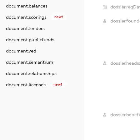
document.balances
dossier.regDa
document.scorings
new!
dossier.foun
document.tenders
document.publicfunds
document.ved
document.semantrum
dossier.heads:
document.relationships
document.licenses
new!
dossier.benefi