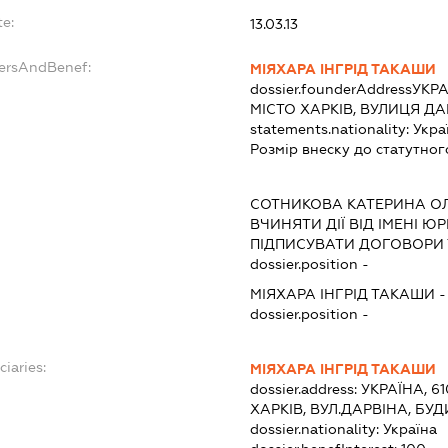
te:
13.03.13
dersAndBenef:
МІЯХАРА ІНГРІД ТАКАШИ
dossier.founderAddress
УКРА
МІСТО ХАРКІВ, ВУЛИЦЯ ДА
statements.nationality:
Укра
Розмір внеску до статутног
СОТНИКОВА КАТЕРИНА О
ВЧИНЯТИ ДІЇ ВІД ІМЕНІ Ю
ПІДПИСУВАТИ ДОГОВОРИ
dossier.position -
МІЯХАРА ІНГРІД ТАКАШИ
dossier.position -
ciaries:
МІЯХАРА ІНГРІД ТАКАШИ
dossier.address:
УКРАЇНА, 6
ХАРКІВ, ВУЛ.ДАРВІНА, БУД
dossier.nationality:
Україна