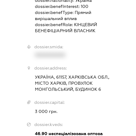
dossier.nationality:
Україна
dossier.benefInterest:
100
dossier.benefType:
Прямий
вирішальний вплив
dossier.benefRole:
КІНЦЕВИЙ
БЕНЕФІЦІАРНИЙ ВЛАСНИК
dossier.smida:
XXXXXXXXXX
dossier.address:
УКРАЇНА, 61157, ХАРКІВСЬКА ОБЛ.,
МІСТО ХАРКІВ, ПРОВУЛОК
МОНГОЛЬСЬКИЙ, БУДИНОК 6
dossier.capital:
3 000 грн.
dossier.kveds:
46.90
неспеціалізована оптова