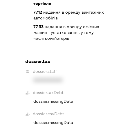
торгівля
77.12
надання в оренду вантажних
автомобілів
77.33
надання в оренду офісних
машин і устатковання, у тому
числі комп'ютерів
dossier.tax
dossier.staff
XXXXXXXXXX
dossier.taxDebt
dossier.missingData
dossier.esvDebt
dossier.missingData