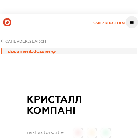
CAHEADER.GETTEST
CAHEADER.SEARCH
document.dossier
КРИСТАЛЛ
КОМПАНІ
riskFactors.title
0
0
0