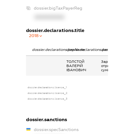
dossier.bigTaxPayerReg
XXXXXXXXXX
dossier.declarations.title
2018
dossier.declarations.pepName
dossier.declarations.personName
dossier.declaratio
ТОЛСТОЙ
Заробітна плата
ВАЛЕРІЙ
отримана за
ІВАНОВИЧ
сумісництвом
dossier.declarations.license_1
dossier.declarations.license_2
dossier.declarations.license_3
dossier.sanctions
dossier.specSanctions