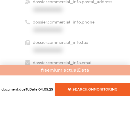
dossier.commercial_info.postal_address
XXXXXXXXXX
dossier.commercial_info.phone
XXXXXXXXXX
dossier.commercial_info.fax
XXXXXXXXXX
dossier.commercial_info.email
freemium.actualData
XXXXXXXXXX
dossier.commercial_info.website
document.dueToDate
04.05.25
SEARCH.ONMONITORING
XXXXXXXXXX
dossier.commercial_info.activity
XXXXXXXXXX