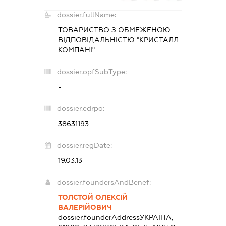
dossier.fullName:
ТОВАРИСТВО З ОБМЕЖЕНОЮ
ВІДПОВІДАЛЬНІСТЮ "КРИСТАЛЛ
КОМПАНІ"
dossier.opfSubType:
-
dossier.edrpo:
38631193
dossier.regDate:
19.03.13
dossier.foundersAndBenef:
ТОЛСТОЙ ОЛЕКСІЙ
ВАЛЕРІЙОВИЧ
dossier.founderAddress
УКРАЇНА,