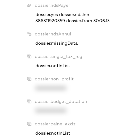
dossier.ndsPayer
dossier.yes
dossier.ndsInn
386311920359
dossier.from 30.06.13
dossier.ndsAnnul
dossier.missingData
dossier.single_tax_reg
dossier.notInList
dossier.non_profit
XXXXXXXXXX
dossier.budget_dotation
XXXXXXXXXX
dossier.palne_akciz
dossier.notInList