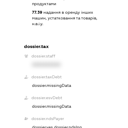
продуктами
77.39
надання в оренду інших
машин, устатковання та товарів,
н.в.і.у.
dossier.tax
dossier.staff
XXXXXXXXXX
dossier.taxDebt
dossier.missingData
dossier.esvDebt
dossier.missingData
dossier.ndsPayer
dossier.yes
dossier.ndsInn