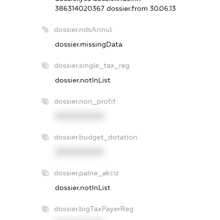
386314020367
dossier.from 30.06.13
dossier.ndsAnnul
dossier.missingData
dossier.single_tax_reg
dossier.notInList
dossier.non_profit
XXXXXXXXXX
dossier.budget_dotation
XXXXXXXXXX
dossier.palne_akciz
dossier.notInList
dossier.bigTaxPayerReg