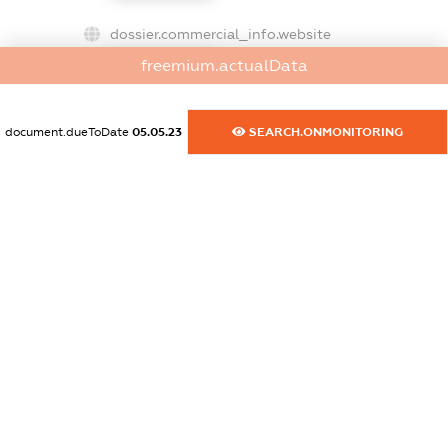
dossier.commercial_info.website
XXXXXXXXXX
freemium.actualData
dossier.commercial_info.activity
XXXXXXXXXX
document.dueToDate
05.05.23
SEARCH.ONMONITORING
freemium.exampleText_1
freemium.exampleText_2
freemium.anonymousPerSearch2
FREEMIUM.DETAILS
FREEMIUM.REGISTER