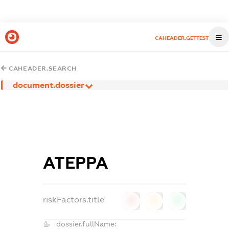
CAHEADER.GETTEST
CAHEADER.SEARCH
document.dossier
АТЕРРА
riskFactors.title
0
0
0
dossier.fullName: