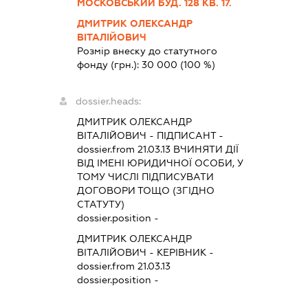
МОСКОВСЬКИЙ БУД. 128 КВ. 17.
ДМИТРИК ОЛЕКСАНДР
ВІТАЛІЙОВИЧ
Розмір внеску до статутного
фонду (грн.):
30 000
(100 %)
dossier.heads:
ДМИТРИК ОЛЕКСАНДР
ВІТАЛІЙОВИЧ
-
ПІДПИСАНТ
-
dossier.from 21.03.13
ВЧИНЯТИ ДІЇ
ВІД ІМЕНІ ЮРИДИЧНОЇ ОСОБИ, У
ТОМУ ЧИСЛІ ПІДПИСУВАТИ
ДОГОВОРИ ТОЩО (ЗГІДНО
СТАТУТУ)
dossier.position -
ДМИТРИК ОЛЕКСАНДР
ВІТАЛІЙОВИЧ
-
КЕРІВНИК
-
dossier.from 21.03.13
dossier.position -