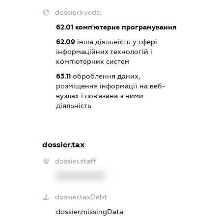
dossier.kveds:
62.01
комп'ютерне програмування
62.09
інша діяльність у сфері
інформаційних технологій і
комп'ютерних систем
63.11
оброблення даних,
розміщення інформації на веб-
вузлах і пов'язана з ними
діяльність
dossier.tax
dossier.staff
XXXXXXXXXX
dossier.taxDebt
dossier.missingData