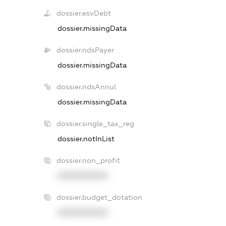
dossier.esvDebt
dossier.missingData
dossier.ndsPayer
dossier.missingData
dossier.ndsAnnul
dossier.missingData
dossier.single_tax_reg
dossier.notInList
dossier.non_profit
XXXXXXXXXX
dossier.budget_dotation
XXXXXXXXXX