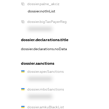
dossier.palne_akciz
dossier.notInList
dossier.bigTaxPayerReg
XXXXXXXXXX
dossier.declarations.title
dossier.declarations.noData
dossier.sanctions
dossier.specSanctions
XXXXXXXXXX
dossier.rnboSanctions
XXXXXXXXXX
dossier.amkuBlackList