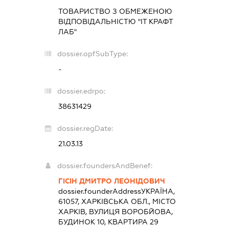
ТОВАРИСТВО З ОБМЕЖЕНОЮ
ВІДПОВІДАЛЬНІСТЮ "ІТ КРАФТ
ЛАБ"
dossier.opfSubType:
-
dossier.edrpo:
38631429
dossier.regDate:
21.03.13
dossier.foundersAndBenef:
ГІСІН ДМИТРО ЛЕОНІДОВИЧ
dossier.founderAddress
УКРАЇНА,
61057, ХАРКІВСЬКА ОБЛ., МІСТО
ХАРКІВ, ВУЛИЦЯ ВОРОБЙОВА,
БУДИНОК 10, КВАРТИРА 29