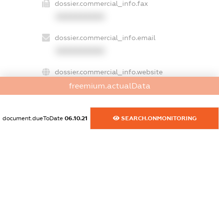
dossier.commercial_info.fax
XXXXXXXXXX
dossier.commercial_info.email
XXXXXXXXXX
dossier.commercial_info.website
XXXXXXXXXX
freemium.actualData
dossier.commercial_info.activity
document.dueToDate
06.10.21
SEARCH.ONMONITORING
XXXXXXXXXX
freemium.exampleText_1
freemium.exampleText_2
freemium.anonymousPerSearch2
FREEMIUM.DETAILS
FREEMIUM.REGISTER