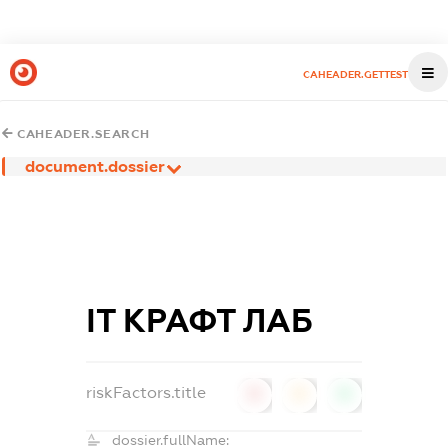
CAHEADER.GETTEST
CAHEADER.SEARCH
document.dossier
ІТ КРАФТ ЛАБ
riskFactors.title
0
0
0
dossier.fullName: