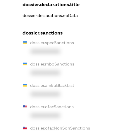
dossier.declarations.title
dossier.declarations.noData
dossier.sanctions
dossier.specSanctions
XXXXXXXXXX
dossier.rnboSanctions
XXXXXXXXXX
dossier.amkuBlackList
XXXXXXXXXX
dossier.ofacSanctions
XXXXXXXXXX
dossier.ofacNonSdnSanctions