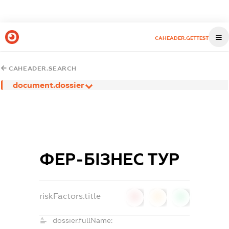
CAHEADER.GETTEST
CAHEADER.SEARCH
document.dossier
ФЕР-БІЗНЕС ТУР
riskFactors.title
0
0
0
dossier.fullName: