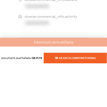
XXXXXXXXXX
dossier.commercial_info.activity
XXXXXXXXXX
freemium.actualData
freemium.exampleText_1
freemium.exampleText_2
freemium.anonymousPerSearch2
document.dueToDate
08.11.19
SEARCH.ONMONITORING
FREEMIUM.DETAILS
FREEMIUM.REGISTER