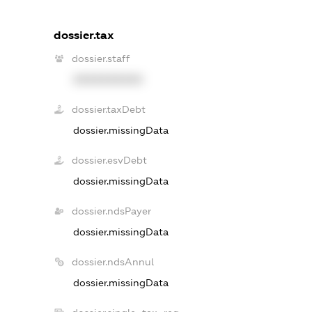
dossier.tax
dossier.staff
XXXXXXXXXX
dossier.taxDebt
dossier.missingData
dossier.esvDebt
dossier.missingData
dossier.ndsPayer
dossier.missingData
dossier.ndsAnnul
dossier.missingData