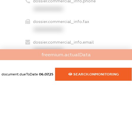
dossier.commercial_info.phone
XXXXXXXXXX
dossier.commercial_info.fax
XXXXXXXXXX
dossier.commercial_info.email
XXXXXXXXXX
freemium.actualData
dossier.commercial_info.website
XXXXXXXXXX
document.dueToDate
06.07.25
SEARCH.ONMONITORING
dossier.commercial_info.activity
XXXXXXXXXX
freemium.exampleText_1
freemium.exampleText_2
freemium.anonymousPerSearch2