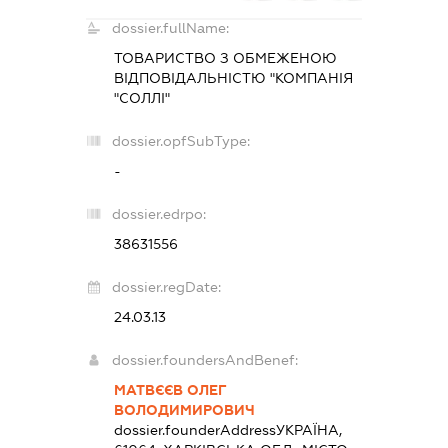
dossier.fullName:
ТОВАРИСТВО З ОБМЕЖЕНОЮ
ВІДПОВІДАЛЬНІСТЮ "КОМПАНІЯ
"СОЛЛІ"
dossier.opfSubType:
-
dossier.edrpo:
38631556
dossier.regDate:
24.03.13
dossier.foundersAndBenef:
МАТВЄЄВ ОЛЕГ
ВОЛОДИМИРОВИЧ
dossier.founderAddress
УКРАЇНА,