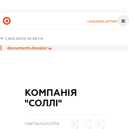
CAHEADER.GETTEST
CAHEADER.SEARCH
document.dossier
КОМПАНІЯ
"СОЛЛІ"
riskFactors.title
0
0
0