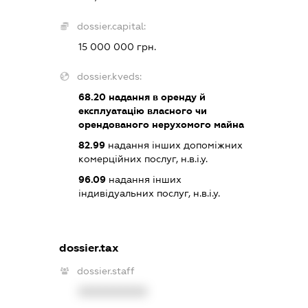
dossier.capital:
15 000 000 грн.
dossier.kveds:
68.20
надання в оренду й
експлуатацію власного чи
орендованого нерухомого майна
82.99
надання інших допоміжних
комерційних послуг, н.в.і.у.
96.09
надання інших
індивідуальних послуг, н.в.і.у.
dossier.tax
dossier.staff
XXXXXXXXXX