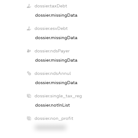
dossier.taxDebt
dossier.missingData
dossier.esvDebt
dossier.missingData
dossier.ndsPayer
dossier.missingData
dossier.ndsAnnul
dossier.missingData
dossier.single_tax_reg
dossier.notInList
dossier.non_profit
XXXXXXXXXX