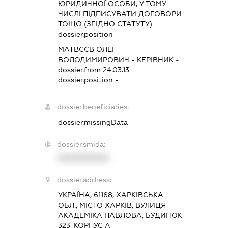
ЮРИДИЧНОЇ ОСОБИ, У ТОМУ
ЧИСЛІ ПІДПИСУВАТИ ДОГОВОРИ
ТОЩО (ЗГІДНО СТАТУТУ)
dossier.position -
МАТВЄЄВ ОЛЕГ
ВОЛОДИМИРОВИЧ
-
КЕРІВНИК
-
dossier.from 24.03.13
dossier.position -
dossier.beneficiaries:
dossier.missingData
dossier.smida:
XXXXXXXXXX
dossier.address:
УКРАЇНА, 61168, ХАРКІВСЬКА
ОБЛ., МІСТО ХАРКІВ, ВУЛИЦЯ
АКАДЕМІКА ПАВЛОВА, БУДИНОК
323, КОРПУС А