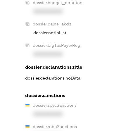
dossier.budget_dotation
XXXXXXXXXX
dossier.palne_akciz
dossier.notInList
dossier.bigTaxPayerReg
XXXXXXXXXX
dossier.declarations.title
dossier.declarations.noData
dossier.sanctions
dossier.specSanctions
XXXXXXXXXX
dossier.rnboSanctions