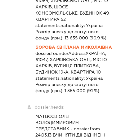
61064, ХАРКІВСЬКА ОБЛ., МІСТО
ХАРКІВ, ШОСЕ
КОМСОМОЛЬСЬКЕ, БУДИНОК 49,
КВАРТИРА 52
statements.nationality:
Україна
Розмір внеску до статутного
фонду (грн.):
13 635 000
(90.9 %)
БОРОВА СВІТЛАНА МИКОЛАЇВНА
dossier.founderAddress
УКРАЇНА,
61047, ХАРКІВСЬКА ОБЛ., МІСТО
ХАРКІВ, ВУЛИЦЯ ПЛИТКОВА,
БУДИНОК 19-А, КВАРТИРА 10
statements.nationality:
Україна
Розмір внеску до статутного
фонду (грн.):
1 365 000
(9.1 %)
dossier.heads:
МАТВЄЄВ ОЛЕГ
ВОЛОДИМИРОВИЧ
-
ПРЕДСТАВНИК
- dossier.from
24.03.13
ВЧИНЯТИ ДІЇ ВІД ІМЕНІ