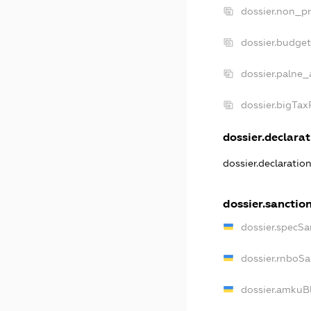
dossier.non_pr
dossier.budge
dossier.palne_
dossier.bigTa
dossier.declarat
dossier.declaratio
dossier.sanctio
dossier.specSa
dossier.rnboSa
dossier.amkuBl