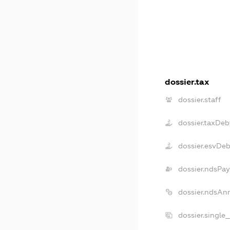
dossier.tax
dossier.staff
dossier.taxDeb
dossier.esvDeb
dossier.ndsPay
dossier.ndsAn
dossier.single