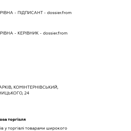
ОРІВНА
-
ПІДПИСАНТ
- dossier.from
ОРІВНА
-
КЕРІВНИК
- dossier.from
ХАРКІВ, КОМІНТЕРНІВСЬКИЙ,
ИЦЬКОГО, 24
ова торгівля
ів у торгівлі товарами широкого