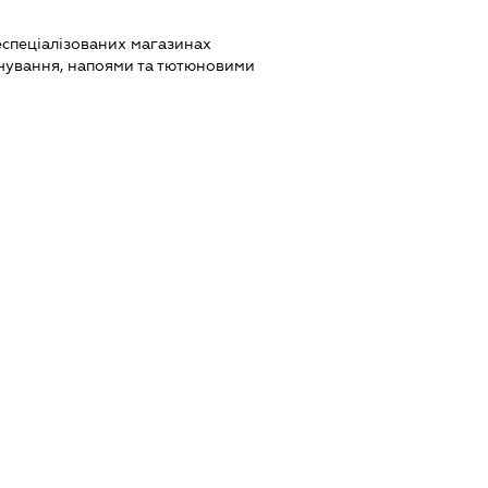
еспеціалізованих магазинах
чування, напоями та тютюновими