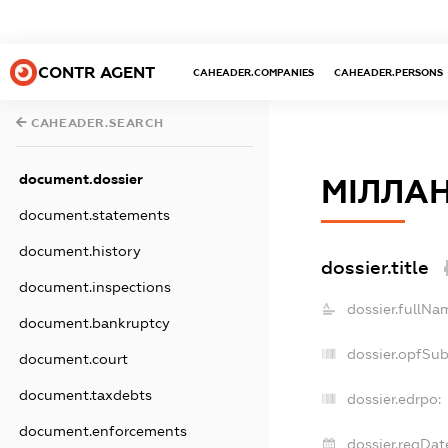
CONTR AGENT
CAHEADER.COMPANIES
CAHEADER.PERSONS
CAHEADER.SEARCH
document.dossier
МІЛЛА
document.statements
document.history
dossier.title
document.inspections
dossier.fullNa
document.bankruptcy
dossier.opfSu
document.court
document.taxdebts
dossier.edrpo:
document.enforcements
dossier.regDat