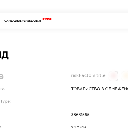
BETA
CAHEADER.PERSSEARCH
НД
riskFactors.title
0
0
me:
ТОВАРИСТВО З ОБМЕЖЕН
bType:
-
38631565
e:
24.03.13