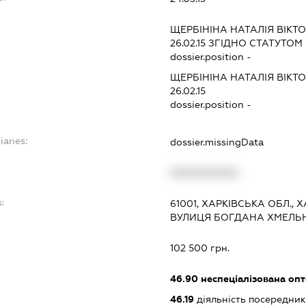
ЩЕРБІНІНА НАТАЛІЯ ВІКТ
26.02.15
ЗГІДНО СТАТУТОМ
dossier.position -
ЩЕРБІНІНА НАТАЛІЯ ВІКТ
26.02.15
dossier.position -
iaries:
dossier.missingData
XXXXXXXXXX
:
61001, ХАРКІВСЬКА ОБЛ., 
ВУЛИЦЯ БОГДАНА ХМЕЛЬН
102 500 грн.
46.90
неспеціалізована опт
46.19
діяльність посередник