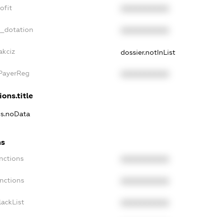
ofit
XXXXXXXXXX
t_dotation
XXXXXXXXXX
akciz
dossier.notInList
xPayerReg
XXXXXXXXXX
ions.title
ns.noData
ns
nctions
XXXXXXXXXX
nctions
XXXXXXXXXX
ackList
XXXXXXXXXX