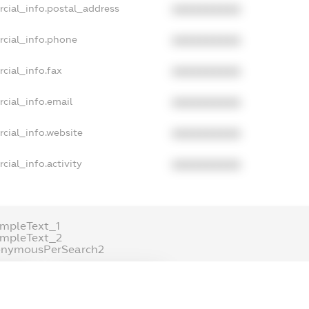
rcial_info.postal_address
XXXXXXXXXX
rcial_info.phone
XXXXXXXXXX
cial_info.fax
XXXXXXXXXX
cial_info.email
XXXXXXXXXX
cial_info.website
XXXXXXXXXX
cial_info.activity
XXXXXXXXXX
mpleText_1
ampleText_2
onymousPerSearch2
ETAILS
FREEMIUM.REGISTER