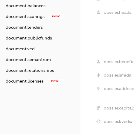
document.balances
dossier.heads:
document.scorings
new!
document.tenders
document.publicfunds
document.ved
document.semantrum
dossier.benefic
document.relationships
dossier.smida:
document.licenses
new!
dossier.address
dossier.capital:
dossier.kveds: