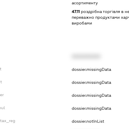
асортименту
47.11
роздрібна торгівля в н
переважно продуктами хар
виробами
XXXXXXXXXX
t
dossier.missingData
t
dossier.missingData
er
dossier.missingData
nul
dossier.missingData
_tax_reg
dossier.notInList