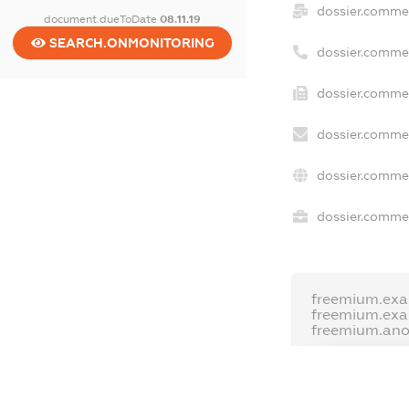
dossier.comme
document.dueToDate
08.11.19
SEARCH.ONMONITORING
dossier.comme
dossier.commer
dossier.commer
dossier.commer
dossier.commer
freemium.exa
freemium.ex
freemium.an
FREEMIUM.D