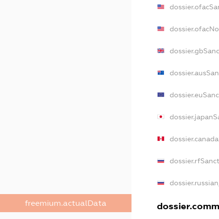
dossier.ofacSa
dossier.ofacN
dossier.gbSan
dossier.ausSan
dossier.euSanc
dossier.japanS
dossier.canad
dossier.rfSanc
dossier.russian
freemium.actualData
dossier.comme