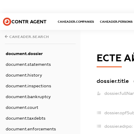
CONTR AGENT
CAHEADER.COMPANIES
CAHEADER.PERSONS
CAHEADER.SEARCH
document.dossier
ЕСТЕ А
document.statements
document.history
dossier.title
document.inspections
dossier.fullNa
document.bankruptcy
document.court
dossier.opfSu
document.taxdebts
dossier.edrpo:
document.enforcements