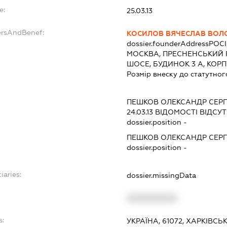
e:
25.03.13
ersAndBenef:
КОСИЛОВ ВЯЧЕСЛАВ ВО
dossier.founderAddress
РОСІ
МОСКВА, ПРЕСНЕНСЬКИЙ 
ШОСЕ, БУДИНОК 3 А, КОРП
Розмір внеску до статутног
ПЕШКОВ ОЛЕКСАНДР СЕР
24.03.13
ВІДОМОСТІ ВІДСУТ
dossier.position -
ПЕШКОВ ОЛЕКСАНДР СЕР
dossier.position -
iaries:
dossier.missingData
XXXXXXXXXX
s:
УКРАЇНА, 61072, ХАРКІВСЬ