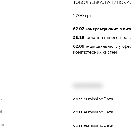
ТОБОЛЬСЬКА, БУДИНОК 42,
:
1 200 грн.
62.02
консультування з пит
58.29
видання іншого прог
62.09
інша діяльність у сфе
комп'ютерних систем
XXXXXXXXXX
bt
dossier.missingData
bt
dossier.missingData
yer
dossier.missingData