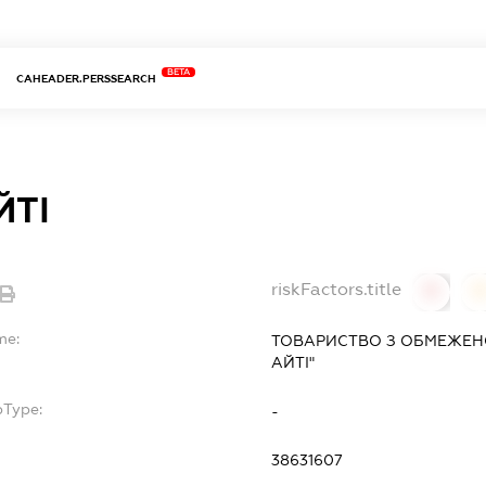
BETA
CAHEADER.PERSSEARCH
ЙТІ
riskFactors.title
0
0
me:
ТОВАРИСТВО З ОБМЕЖЕНО
АЙТІ"
bType:
-
38631607