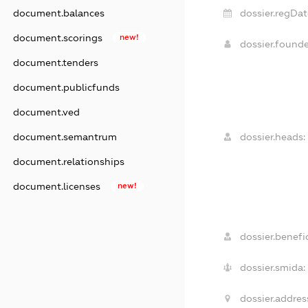
dossier.regDat
document.balances
document.scorings
new!
dossier.found
document.tenders
document.publicfunds
document.ved
dossier.heads:
document.semantrum
document.relationships
document.licenses
new!
dossier.benefic
dossier.smida:
dossier.addres