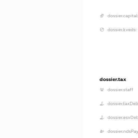
dossier.capital
dossier.kveds:
dossier.tax
dossier.staff
dossier.taxDe
dossier.esvDe
dossier.ndsPa