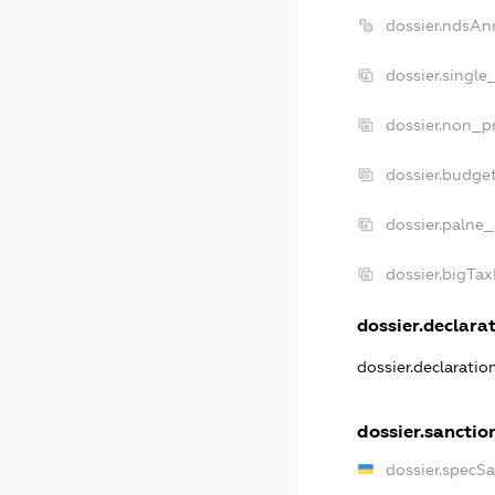
dossier.ndsAn
dossier.single
dossier.non_pr
dossier.budge
dossier.palne_
dossier.bigTa
dossier.declarat
dossier.declarati
dossier.sanctio
dossier.specS