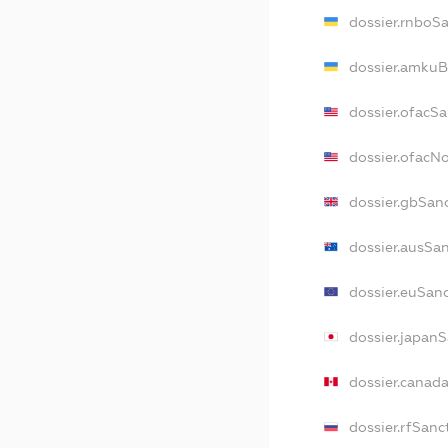
dossier.rnboS
dossier.amkuB
dossier.ofacS
dossier.ofac
dossier.gbSan
dossier.ausSa
dossier.euSan
dossier.japan
dossier.canad
dossier.rfSanc