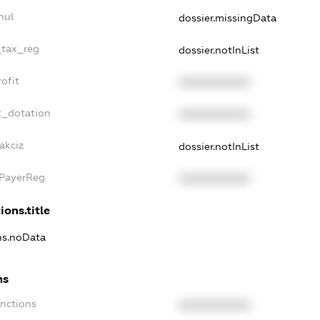
nul
dossier.missingData
_tax_reg
dossier.notInList
ofit
XXXXXXXXXX
t_dotation
XXXXXXXXXX
akciz
dossier.notInList
xPayerReg
XXXXXXXXXX
ions.title
ons.noData
ns
anctions
XXXXXXXXXX