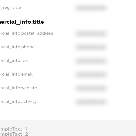
n_reg_title
XXXXXXXXXX
rcial_info.title
rcial_info.postal_address
XXXXXXXXXX
rcial_info.phone
XXXXXXXXXX
rcial_info.fax
XXXXXXXXXX
rcial_info.email
XXXXXXXXXX
rcial_info.website
XXXXXXXXXX
cial_info.activity
XXXXXXXXXX
ampleText_1
ampleText_2