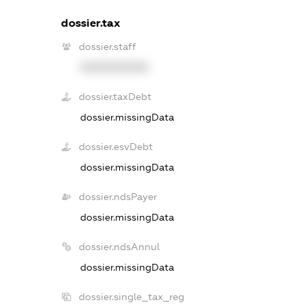
dossier.tax
dossier.staff
XXXXXXXXXX
dossier.taxDebt
dossier.missingData
dossier.esvDebt
dossier.missingData
dossier.ndsPayer
dossier.missingData
dossier.ndsAnnul
dossier.missingData
dossier.single_tax_reg