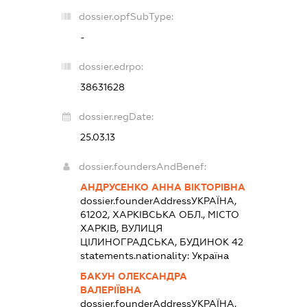
dossier.opfSubType:
-
dossier.edrpo:
38631628
dossier.regDate:
25.03.13
dossier.foundersAndBenef:
АНДРУСЕНКО АННА ВІКТОРІВНА
dossier.founderAddress
УКРАЇНА,
61202, ХАРКІВСЬКА ОБЛ., МІСТО
ХАРКІВ, ВУЛИЦЯ
ЦІЛИНОГРАДСЬКА, БУДИНОК 42
statements.nationality:
Україна
БАКУН ОЛЕКСАНДРА
ВАЛЕРІЇВНА
dossier.founderAddress
УКРАЇНА,