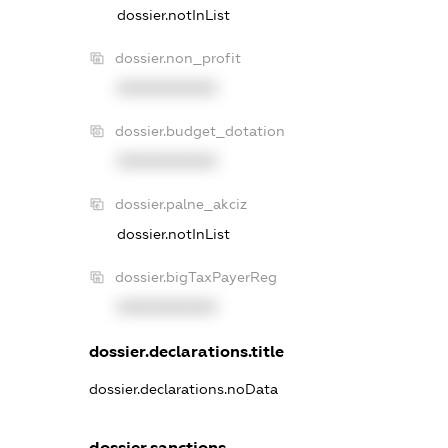
dossier.notInList
dossier.non_profit
XXXXXXXXXX
dossier.budget_dotation
XXXXXXXXXX
dossier.palne_akciz
dossier.notInList
dossier.bigTaxPayerReg
XXXXXXXXXX
dossier.declarations.title
dossier.declarations.noData
dossier.sanctions