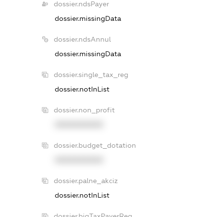
dossier.ndsPayer
dossier.missingData
dossier.ndsAnnul
dossier.missingData
dossier.single_tax_reg
dossier.notInList
dossier.non_profit
XXXXXXXXXX
dossier.budget_dotation
XXXXXXXXXX
dossier.palne_akciz
dossier.notInList
dossier.bigTaxPayerReg