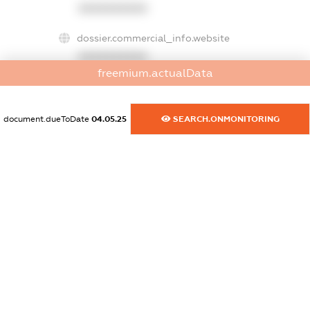
XXXXXXXXXX
dossier.commercial_info.website
XXXXXXXXXX
freemium.actualData
dossier.commercial_info.activity
XXXXXXXXXX
document.dueToDate
04.05.25
SEARCH.ONMONITORING
freemium.exampleText_1
freemium.exampleText_2
freemium.anonymousPerSearch2
FREEMIUM.DETAILS
FREEMIUM.REGISTER