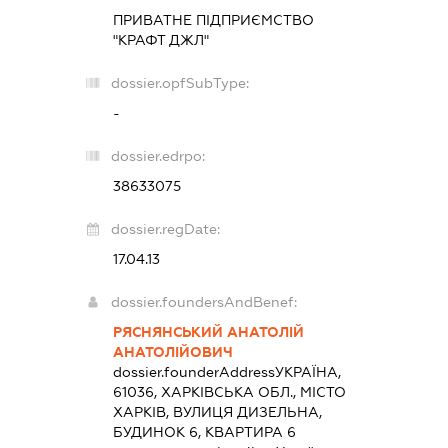
ПРИВАТНЕ ПІДПРИЄМСТВО
"КРАФТ ДЖЛ"
dossier.opfSubType:
-
dossier.edrpo:
38633075
dossier.regDate:
17.04.13
dossier.foundersAndBenef:
РЯСНЯНСЬКИЙ АНАТОЛІЙ
АНАТОЛІЙОВИЧ
dossier.founderAddress
УКРАЇНА,
61036, ХАРКІВСЬКА ОБЛ., МІСТО
ХАРКІВ, ВУЛИЦЯ ДИЗЕЛЬНА,
БУДИНОК 6, КВАРТИРА 6