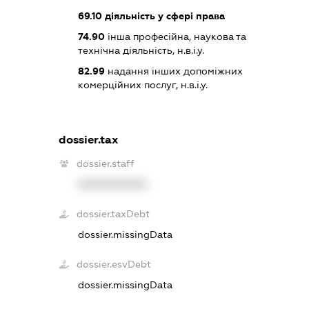
69.10
діяльність у сфері права
74.90
інша професійна, наукова та
технічна діяльність, н.в.і.у.
82.99
надання інших допоміжних
комерційних послуг, н.в.і.у.
dossier.tax
dossier.staff
XXXXXXXXXX
dossier.taxDebt
dossier.missingData
dossier.esvDebt
dossier.missingData