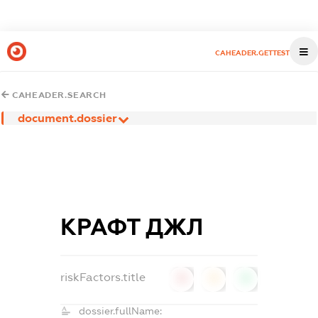
CAHEADER.GETTEST
CAHEADER.SEARCH
document.dossier
КРАФТ ДЖЛ
riskFactors.title
0
0
0
dossier.fullName: