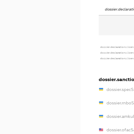
dossier.declara
dossier.declarations.lice
dossier.declarations.lice
dossier.declarations.lice
dossier.sancti
dossier.spec
dossier.rnbo
dossier.amku
dossier.ofac