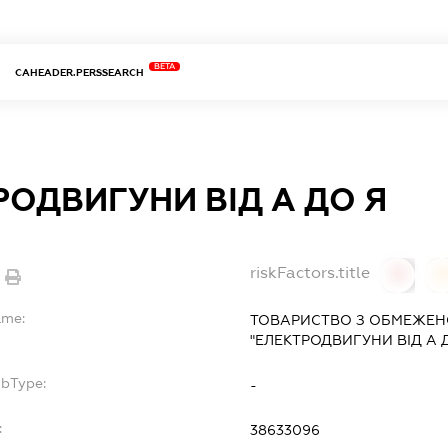
BETA
CAHEADER.PERSSEARCH
РОДВИГУНИ ВІД А ДО Я
riskFactors.title
0
ame:
ТОВАРИСТВО З ОБМЕЖЕН
"ЕЛЕКТРОДВИГУНИ ВІД А 
ubType:
-
:
38633096