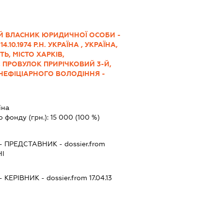
Й ВЛАСНИК ЮРИДИЧНОЇ ОСОБИ -
.10.1974 Р.Н. УКРАЇНА , УКРАЇНА,
ТЬ, МІСТО ХАРКІВ,
ПРОВУЛОК ПРИРІЧКОВИЙ 3-Й,
ЕНЕФІЦІАРНОГО ВОЛОДІННЯ -
їна
о фонду (грн.):
15 000
(100 %)
-
ПРЕДСТАВНИК
- dossier.from
НІ
-
КЕРІВНИК
- dossier.from 17.04.13