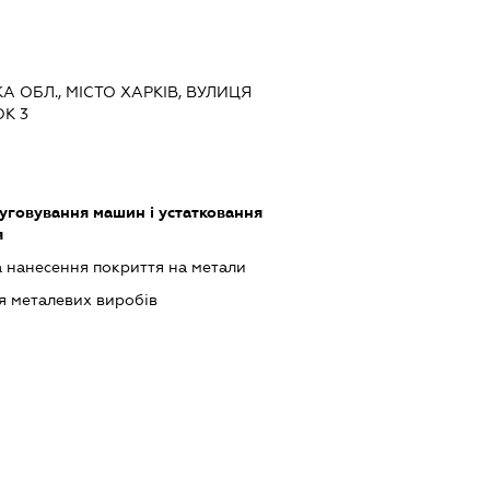
КА ОБЛ., МІСТО ХАРКІВ, ВУЛИЦЯ
К 3
луговування машин і устатковання
я
 нанесення покриття на метали
 металевих виробів