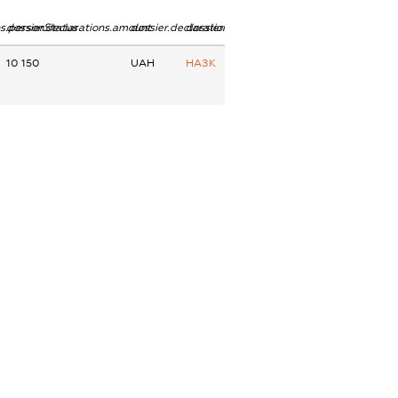
ns.personStatus
dossier.declarations.amount
dossier.declarations.currency
dossier.declarations.source
10 150
UAH
НАЗК