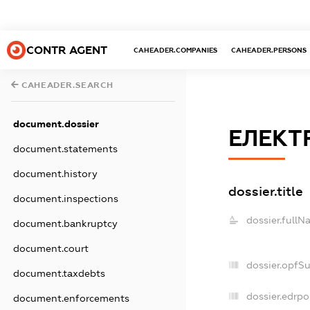
CONTR AGENT
CAHEADER.COMPANIES
CAHEADER.PERSONS
CAHEADER.SEARCH
document.dossier
ЕЛЕКТ
document.statements
document.history
dossier.title
document.inspections
dossier.fullN
document.bankruptcy
document.court
dossier.opfS
document.taxdebts
dossier.edrpo
document.enforcements