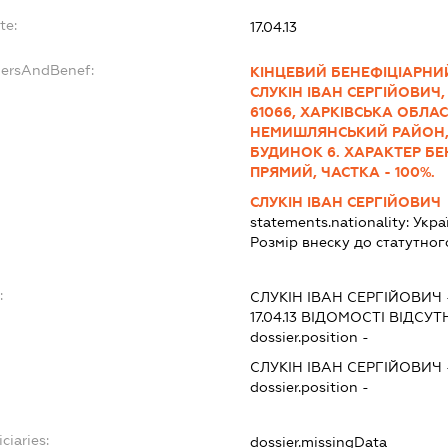
te:
17.04.13
dersAndBenef:
КІНЦЕВИЙ БЕНЕФІЦІАРНИ
СЛУКІН ІВАН СЕРГІЙОВИЧ, 14
61066, ХАРКІВСЬКА ОБЛАС
НЕМИШЛЯНСЬКИЙ РАЙОН, 
БУДИНОК 6. ХАРАКТЕР Б
ПРЯМИЙ, ЧАСТКА - 100%.
СЛУКІН ІВАН СЕРГІЙОВИЧ
statements.nationality:
Укра
Розмір внеску до статутног
:
СЛУКІН ІВАН СЕРГІЙОВИЧ
17.04.13
ВІДОМОСТІ ВІДСУТ
dossier.position -
СЛУКІН ІВАН СЕРГІЙОВИЧ
dossier.position -
ciaries:
dossier.missingData