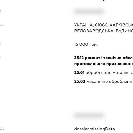
:
XXXXXXXXXX
ss:
УКРАЇНА, 61066, ХАРКІВСЬ
ВЕЛОЗАВОДСЬКА, БУДИНО
l:
15 000 грн.
:
33.12
ремонт і технічне обс
промислового призначенн
25.61
оброблення металів та
25.62
механічне оброблення
XXXXXXXXXX
bt
dossier.missingData