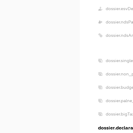
dossier.esvD
dossier.ndsP
dossier.ndsA
dossier.singl
dossier.non_p
dossier.budg
dossier.palne
dossier.bigT
dossier.declara