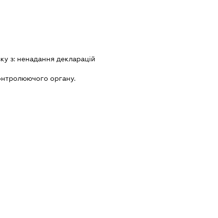
зку з:
ненадання декларацiй
онтролюючого органу.