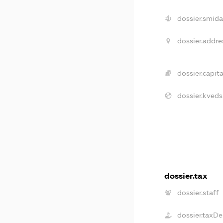
dossier.smida
dossier.addre
dossier.capita
dossier.kveds
dossier.tax
dossier.staff
dossier.taxDe