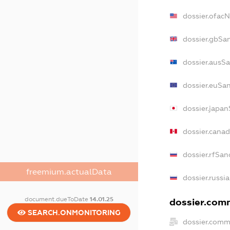
dossier.ofac
dossier.gbSa
dossier.ausS
dossier.euSa
dossier.japa
dossier.cana
dossier.rfSan
freemium.actualData
dossier.russi
document.dueToDate
14.01.25
dossier.comm
SEARCH.ONMONITORING
dossier.comm