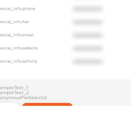
ercial_info.phone
XXXXXXXXXX
rcial_info.fax
XXXXXXXXXX
ercial_info.email
XXXXXXXXXX
ercial_info.website
XXXXXXXXXX
rcial_info.activity
XXXXXXXXXX
ampleText_1
xampleText_2
nonymousPerSearch2
DETAILS
FREEMIUM.REGISTER