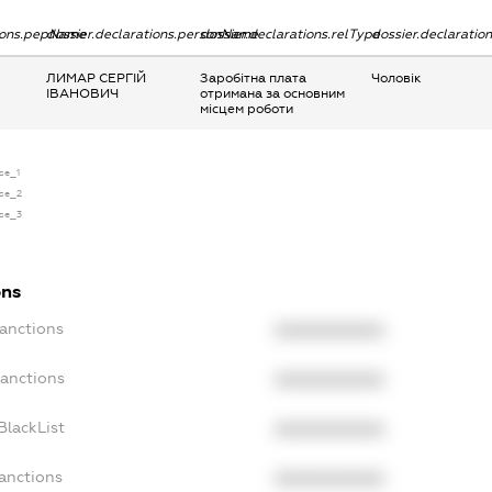
tions.pepName
dossier.declarations.personName
dossier.declarations.relType
dossier.declaratio
ЛИМАР СЕРГІЙ
Заробітна плата
Чоловік
ІВАНОВИЧ
отримана за основним
місцем роботи
nse_1
nse_2
nse_3
ons
Sanctions
XXXXXXXXXX
Sanctions
XXXXXXXXXX
BlackList
XXXXXXXXXX
Sanctions
XXXXXXXXXX