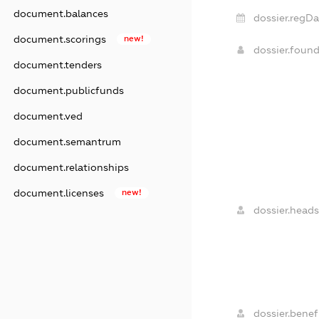
document.balances
dossier.regDa
document.scorings
new!
dossier.foun
document.tenders
document.publicfunds
document.ved
document.semantrum
document.relationships
document.licenses
new!
dossier.heads
dossier.benefi