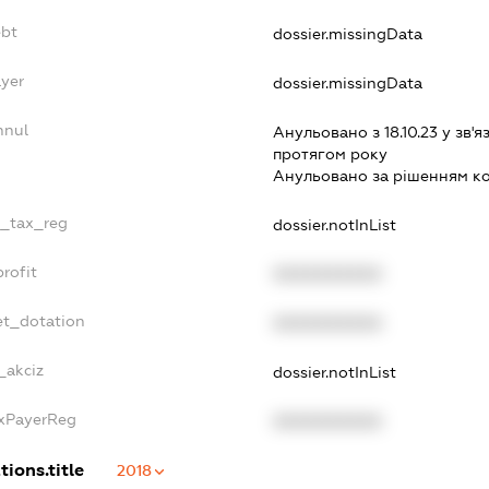
ebt
dossier.missingData
ayer
dossier.missingData
nnul
Анульовано з 18.10.23 у зв'я
протягом року
Анульовано за рiшенням к
e_tax_reg
dossier.notInList
rofit
XXXXXXXXXX
et_dotation
XXXXXXXXXX
_akciz
dossier.notInList
axPayerReg
XXXXXXXXXX
tions.title
2018