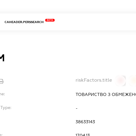
BETA
CAHEADER.PERSSEARCH
М
riskFactors.title
0
0
me:
ТОВАРИСТВО З ОБМЕЖЕН
bType:
-
38633143
e:
17.04.13