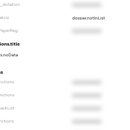
t_dotation
XXXXXXXXXX
akciz
dossier.notInList
xPayerReg
XXXXXXXXXX
ions.title
ns.noData
ns
nctions
XXXXXXXXXX
nctions
XXXXXXXXXX
ackList
XXXXXXXXXX
nctions
XXXXXXXXXX