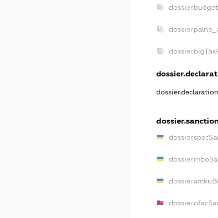
dossier.budge
dossier.palne_
dossier.bigTa
dossier.declarat
dossier.declaratio
dossier.sanctio
dossier.specSa
dossier.rnboSa
dossier.amkuBl
dossier.ofacSa