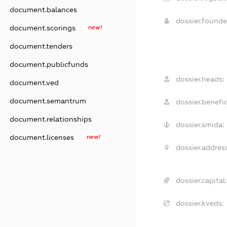
document.balances
dossier.found
document.scorings
new!
document.tenders
document.publicfunds
dossier.heads:
document.ved
document.semantrum
dossier.benefic
document.relationships
dossier.smida:
document.licenses
new!
dossier.address
dossier.capital:
dossier.kveds: