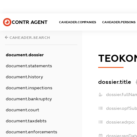
CONTR AGENT
CAHEADER.COMPANIES
CAHEADER.PERSONS
CAHEADER.SEARCH
document.dossier
ТЕОКО
document.statements
document.history
dossier.title
document.inspections
dossier.fullNa
document.bankruptcy
dossier.opfSu
document.court
document.taxdebts
dossier.edrpo:
document.enforcements
dossier.regDat