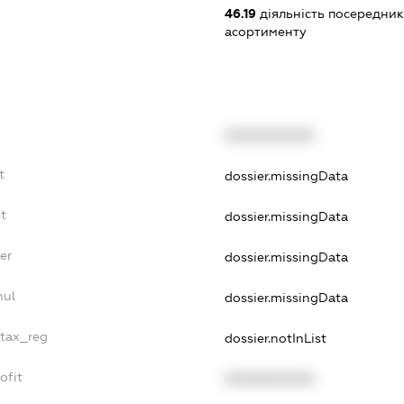
46.19
діяльність посередник
асортименту
XXXXXXXXXX
t
dossier.missingData
t
dossier.missingData
er
dossier.missingData
nul
dossier.missingData
_tax_reg
dossier.notInList
ofit
XXXXXXXXXX