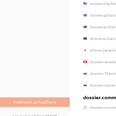
dossier.ofacN
dossier.gbSanc
dossier.ausSan
dossier.euSanc
dossier.japanS
dossier.canad
dossier.rfSanc
dossier.russian
dossier.comme
freemium.actualData
dossier.commer
document.dueToDate
04.12.19