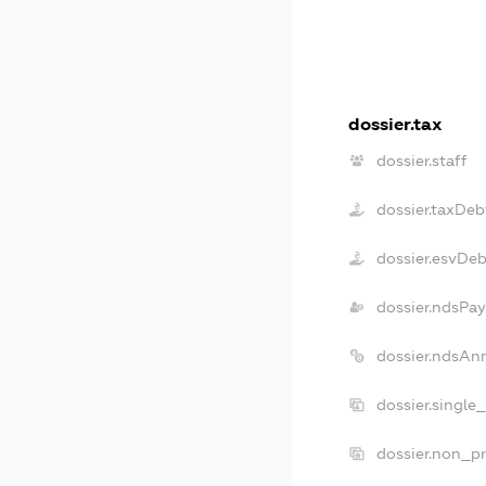
dossier.tax
dossier.staff
dossier.taxDeb
dossier.esvDeb
dossier.ndsPay
dossier.ndsAn
dossier.single
dossier.non_pr