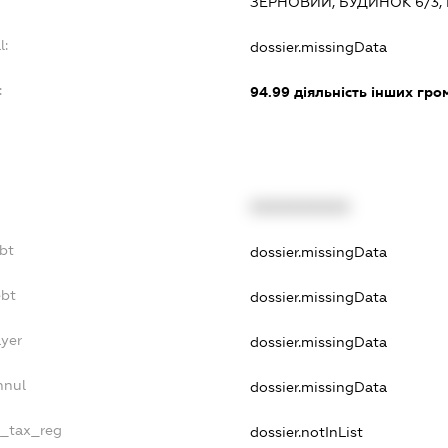
ЗЕРНОВИЙ, БУДИНОК 6/3,
l:
dossier.missingData
:
94.99
діяльність інших грома
XXXXXXXXXX
bt
dossier.missingData
ebt
dossier.missingData
ayer
dossier.missingData
nnul
dossier.missingData
e_tax_reg
dossier.notInList