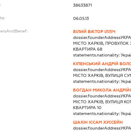
:
38633871
te:
06.05.13
dersAndBenef:
БІЛИЙ ВІКТОР ІЛЛІЧ
dossier.founderAddress
УКРА
МІСТО ХАРКІВ, ПРОВУЛОК 
КВАРТИРА 68
statements.nationality:
Укра
КІПЕНСЬКИЙ АНДРІЙ ВО
dossier.founderAddress
УКРА
МІСТО ХАРКІВ, ВУЛИЦЯ СУ
statements.nationality:
Укра
БОГДАН МИКОЛА АНДРІЙ
dossier.founderAddress
УКРА
МІСТО ХАРКІВ, ВУЛИЦЯ КО
КВАРТИРА 10
statements.nationality:
Укра
ШАХІН ІССАМ ХУССЕЙН
dossier.founderAddress
УКРА