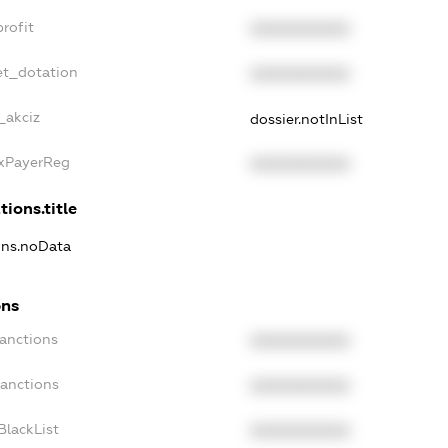
rofit
XXXXXXXXXX
et_dotation
XXXXXXXXXX
_akciz
dossier.notInList
axPayerReg
XXXXXXXXXX
tions.title
ions.noData
ons
Sanctions
XXXXXXXXXX
Sanctions
XXXXXXXXXX
BlackList
XXXXXXXXXX