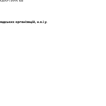
 КВАРТИРА 68
дських організацій, н.в.і.у.