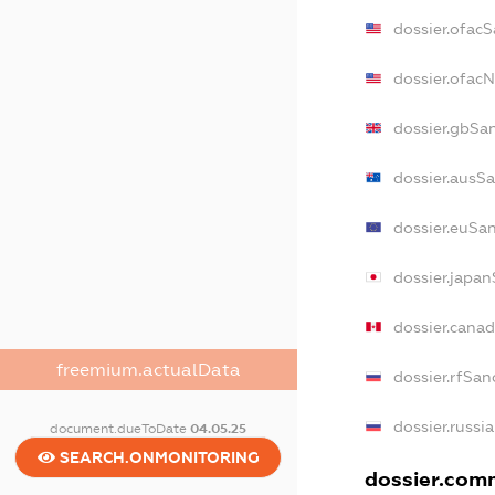
dossier.ofac
dossier.ofac
dossier.gbSa
dossier.ausS
dossier.euSa
dossier.japa
dossier.cana
freemium.actualData
dossier.rfSan
dossier.russi
document.dueToDate
04.05.25
SEARCH.ONMONITORING
dossier.comm