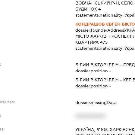
ВОВЧАНСЬКИЙ Р-Н, СЕЛО
БУДИНОК 4
statements.nationality:
Укра
КОНДРАШОВ ЄВГЕН ВІКТ
dossier.founderAddress
УКРА
МІСТО ХАРКІВ, ПРОСПЕКТ 
КВАРТИРА 475
statements.nationality:
Укра
:
БІЛИЙ ВІКТОР ІЛЛІЧ
-
ПРЕ
dossier.position -
БІЛИЙ ВІКТОР ІЛЛІЧ
-
КЕРІ
dossier.position -
ciaries:
dossier.missingData
:
XXXXXXXXXX
ss:
УКРАЇНА, 61105, ХАРКІВСЬ