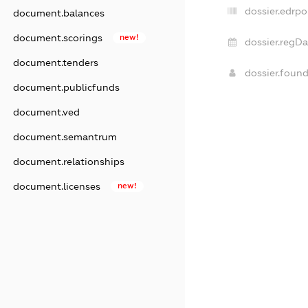
dossier.edrpo
document.balances
document.scorings
new!
dossier.regDa
document.tenders
dossier.foun
document.publicfunds
document.ved
document.semantrum
document.relationships
document.licenses
new!