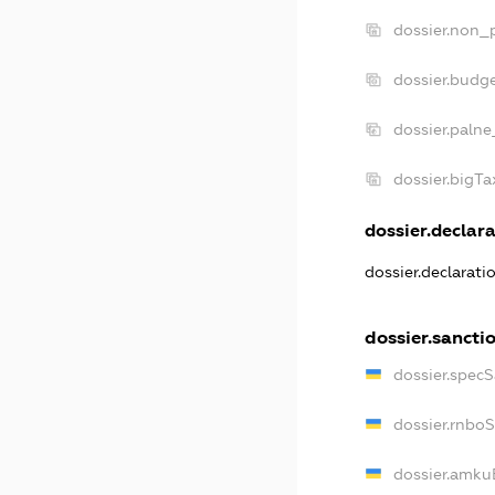
dossier.non_p
dossier.budg
dossier.palne
dossier.bigT
dossier.declara
dossier.declarat
dossier.sancti
dossier.spec
dossier.rnbo
dossier.amku