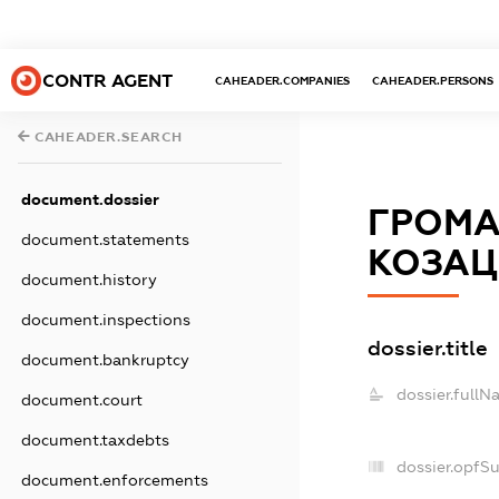
CONTR AGENT
CAHEADER.COMPANIES
CAHEADER.PERSONS
CAHEADER.SEARCH
document.dossier
ГРОМА
document.statements
КОЗАЦ
document.history
document.inspections
dossier.title
document.bankruptcy
dossier.fullN
document.court
document.taxdebts
dossier.opfS
document.enforcements