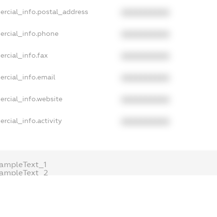
ercial_info.postal_address
XXXXXXXXXX
ercial_info.phone
XXXXXXXXXX
rcial_info.fax
XXXXXXXXXX
ercial_info.email
XXXXXXXXXX
ercial_info.website
XXXXXXXXXX
rcial_info.activity
XXXXXXXXXX
ampleText_1
xampleText_2
nonymousPerSearch2
DETAILS
FREEMIUM.REGISTER