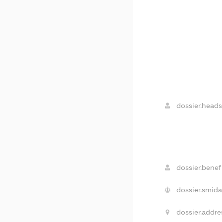
dossier.heads
dossier.benefi
dossier.smida
dossier.addre