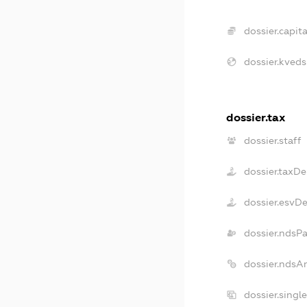
dossier.capita
dossier.kveds
dossier.tax
dossier.staff
dossier.taxDe
dossier.esvD
dossier.ndsP
dossier.ndsA
dossier.singl