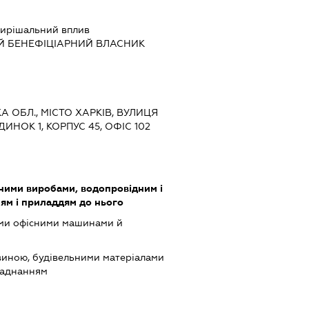
ирішальний вплив
Й БЕНЕФІЦІАРНИЙ ВЛАСНИК
КА ОБЛ., МІСТО ХАРКІВ, ВУЛИЦЯ
ИНОК 1, КОРПУС 45, ОФІС 102
зними виробами, водопровідним і
ям і приладдям до нього
ими офісними машинами й
виною, будівельними матеріалами
ладнанням