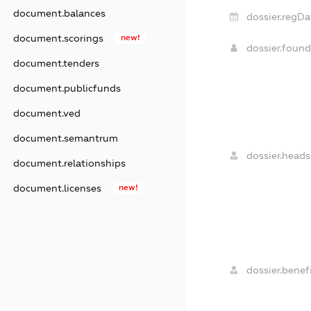
document.balances
dossier.regDa
document.scorings
new!
dossier.foun
document.tenders
document.publicfunds
document.ved
document.semantrum
dossier.heads
document.relationships
document.licenses
new!
dossier.benefi