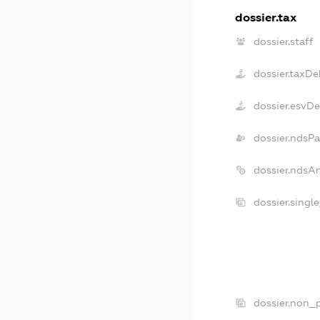
dossier.tax
dossier.staff
dossier.taxDe
dossier.esvD
dossier.ndsPa
dossier.ndsA
dossier.singl
dossier.non_p