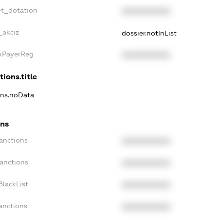
et_dotation
XXXXXXXXXX
_akciz
dossier.notInList
axPayerReg
XXXXXXXXXX
tions.title
ons.noData
ons
anctions
XXXXXXXXXX
Sanctions
XXXXXXXXXX
BlackList
XXXXXXXXXX
anctions
XXXXXXXXXX