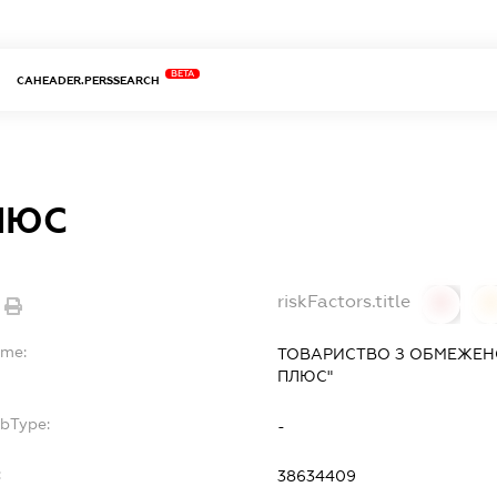
BETA
CAHEADER.PERSSEARCH
ЛЮС
riskFactors.title
0
ame:
ТОВАРИСТВО З ОБМЕЖЕН
ПЛЮС"
ubType:
-
:
38634409