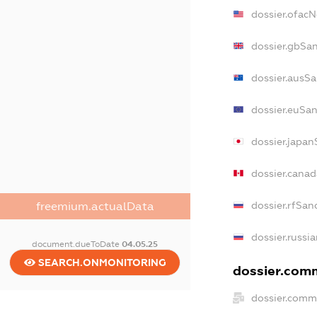
dossier.ofac
dossier.gbSa
dossier.ausSa
dossier.euSan
dossier.japan
dossier.cana
dossier.rfSan
freemium.actualData
dossier.russi
document.dueToDate
04.05.25
SEARCH.ONMONITORING
dossier.comm
dossier.comm