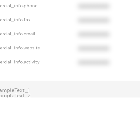
ercial_info.phone
XXXXXXXXXX
rcial_info.fax
XXXXXXXXXX
rcial_info.email
XXXXXXXXXX
rcial_info.website
XXXXXXXXXX
rcial_info.activity
XXXXXXXXXX
ampleText_1
ampleText_2
nonymousPerSearch2
ETAILS
FREEMIUM.REGISTER