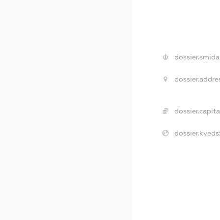
dossier.smida
dossier.addre
dossier.capita
dossier.kveds