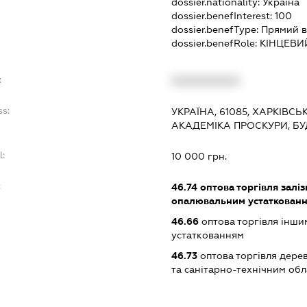
dossier.nationality:
Україна
dossier.benefInterest:
100
dossier.benefType:
Прямий в
dossier.benefRole:
КІНЦЕВИ
:
XXXXXXXXXX
ss:
УКРАЇНА, 61085, ХАРКІВСЬ
АКАДЕМІКА ПРОСКУРИ, БУД
l:
10 000 грн.
:
46.74
оптова торгівля залі
опалювальним устаткованн
46.66
оптова торгівля інш
устаткованням
46.73
оптова торгівля дере
та санітарно-технічним об