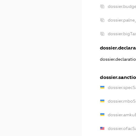
dossier.budg
dossier.palne
dossier.bigT
dossier.declara
dossier.declarati
dossier.sancti
dossier.specS
dossier.rnbo
dossier.amku
dossier.ofacS