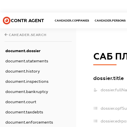
CONTR AGENT
CAHEADER.COMPANIES
CAHEADER.PERSONS
CAHEADER.SEARCH
document.dossier
САБ П
document.statements
document.history
dossier.title
document.inspections
dossier.fullN
document.bankruptcy
document.court
dossier.opfS
document.taxdebts
dossier.edrpo
document.enforcements