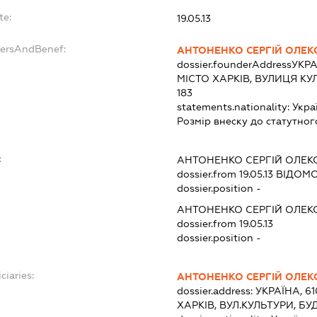
te:
19.05.13
dersAndBenef:
АНТОНЕНКО СЕРГІЙ ОЛЕ
dossier.founderAddress
УКРА
МІСТО ХАРКІВ, ВУЛИЦЯ КУ
183
statements.nationality:
Укра
Розмір внеску до статутног
:
АНТОНЕНКО СЕРГІЙ ОЛЕ
dossier.from 19.05.13
ВІДОМО
dossier.position -
АНТОНЕНКО СЕРГІЙ ОЛЕ
dossier.from 19.05.13
dossier.position -
ciaries:
АНТОНЕНКО СЕРГІЙ ОЛЕ
dossier.address:
УКРАЇНА, 6
ХАРКІВ, ВУЛ.КУЛЬТУРИ, БУ