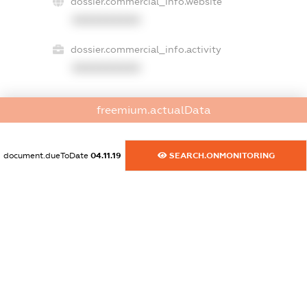
dossier.commercial_info.website
XXXXXXXXXX
dossier.commercial_info.activity
XXXXXXXXXX
freemium.actualData
freemium.exampleText_1
freemium.exampleText_2
freemium.anonymousPerSearch2
document.dueToDate
04.11.19
SEARCH.ONMONITORING
FREEMIUM.DETAILS
FREEMIUM.REGISTER