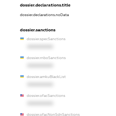
dossier.declarations.title
dossier.declarations.noData
dossier.sanctions
dossier.specSanctions
XXXXXXXXXX
dossier.rnboSanctions
XXXXXXXXXX
dossier.amkuBlackList
XXXXXXXXXX
dossier.ofacSanctions
XXXXXXXXXX
dossier.ofacNonSdnSanctions