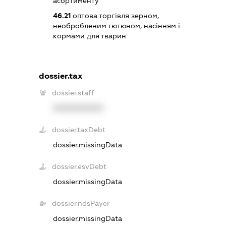
асортименту
46.21
оптова торгівля зерном,
необробленим тютюном, насінням і
кормами для тварин
dossier.tax
dossier.staff
XXXXXXXXXX
dossier.taxDebt
dossier.missingData
dossier.esvDebt
dossier.missingData
dossier.ndsPayer
dossier.missingData