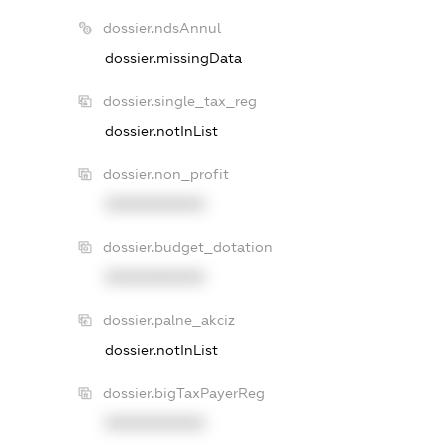
dossier.ndsAnnul
dossier.missingData
dossier.single_tax_reg
dossier.notInList
dossier.non_profit
XXXXXXXXXX
dossier.budget_dotation
XXXXXXXXXX
dossier.palne_akciz
dossier.notInList
dossier.bigTaxPayerReg
XXXXXXXXXX