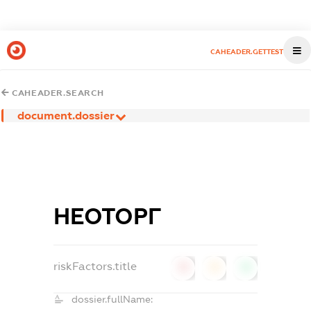
CAHEADER.GETTEST
CAHEADER.SEARCH
document.dossier
НЕОТОРГ
riskFactors.title
0
0
0
dossier.fullName: