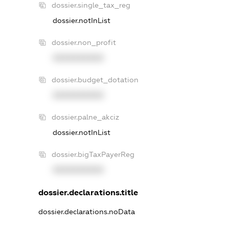
dossier.single_tax_reg
dossier.notInList
dossier.non_profit
XXXXXXXXXX
dossier.budget_dotation
XXXXXXXXXX
dossier.palne_akciz
dossier.notInList
dossier.bigTaxPayerReg
XXXXXXXXXX
dossier.declarations.title
dossier.declarations.noData