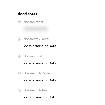
dossier.tax
dossier.staff
XXXXXXXXXX
dossier.taxDebt
dossier.missingData
dossier.esvDebt
dossier.missingData
dossier.ndsPayer
dossier.missingData
dossier.ndsAnnul
dossier.missingData