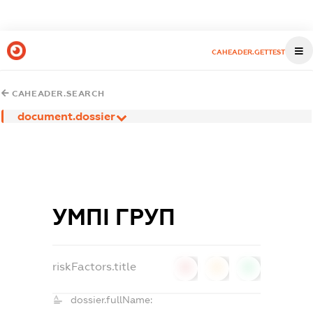
CAHEADER.GETTEST
CAHEADER.SEARCH
document.dossier
УМПІ ГРУП
riskFactors.title
0
0
0
dossier.fullName: