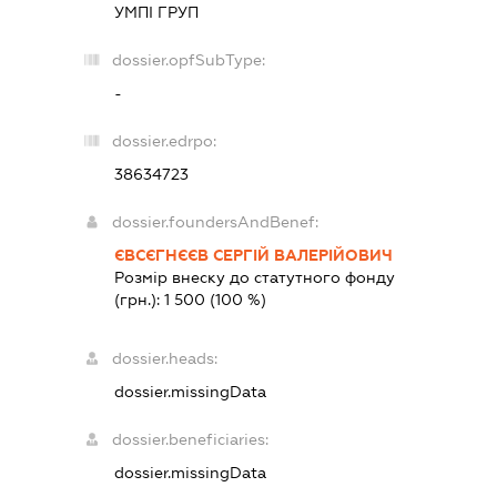
УМПІ ГРУП
dossier.opfSubType:
-
dossier.edrpo:
38634723
dossier.foundersAndBenef:
ЄВСЄГНЄЄВ СЕРГІЙ ВАЛЕРІЙОВИЧ
Розмір внеску до статутного фонду
(грн.):
1 500
(100 %)
dossier.heads:
dossier.missingData
dossier.beneficiaries:
dossier.missingData