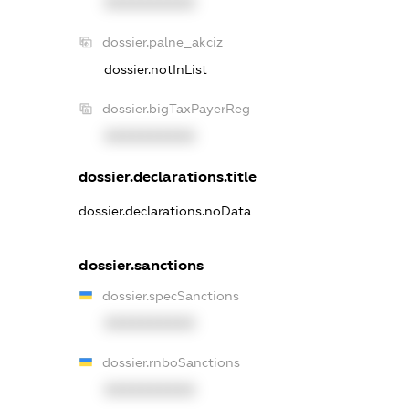
XXXXXXXXXX
dossier.palne_akciz
dossier.notInList
dossier.bigTaxPayerReg
XXXXXXXXXX
dossier.declarations.title
dossier.declarations.noData
dossier.sanctions
dossier.specSanctions
XXXXXXXXXX
dossier.rnboSanctions
XXXXXXXXXX