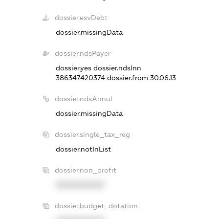
dossier.esvDebt
dossier.missingData
dossier.ndsPayer
dossier.yes
dossier.ndsInn
386347420374
dossier.from 30.06.13
dossier.ndsAnnul
dossier.missingData
dossier.single_tax_reg
dossier.notInList
dossier.non_profit
XXXXXXXXXX
dossier.budget_dotation