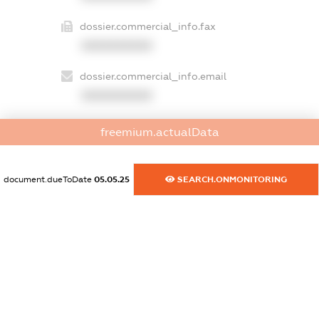
dossier.commercial_info.fax
XXXXXXXXXX
dossier.commercial_info.email
XXXXXXXXXX
dossier.commercial_info.website
freemium.actualData
XXXXXXXXXX
dossier.commercial_info.activity
document.dueToDate
05.05.25
SEARCH.ONMONITORING
XXXXXXXXXX
freemium.exampleText_1
freemium.exampleText_2
freemium.anonymousPerSearch2
FREEMIUM.DETAILS