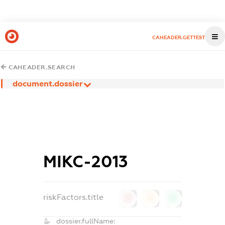
CAHEADER.GETTEST
CAHEADER.SEARCH
document.dossier
МІКС-2013
riskFactors.title
0
0
0
dossier.fullName: