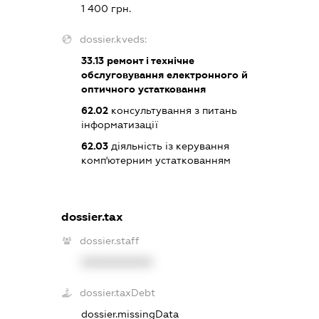
1 400 грн.
dossier.kveds:
33.13
ремонт і технічне
обслуговування електронного й
оптичного устатковання
62.02
консультування з питань
інформатизації
62.03
діяльність із керування
комп'ютерним устаткованням
dossier.tax
dossier.staff
XXXXXXXXXX
dossier.taxDebt
dossier.missingData