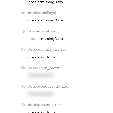
dossier.missingData
dossier.ndsPayer
dossier.missingData
dossier.ndsAnnul
dossier.missingData
dossier.single_tax_reg
dossier.notInList
dossier.non_profit
XXXXXXXXXX
dossier.budget_dotation
XXXXXXXXXX
dossier.palne_akciz
dossier.notInList