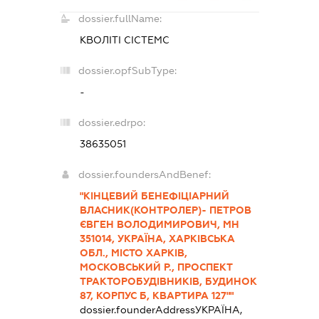
dossier.fullName:
КВОЛІТІ СІСТЕМС
dossier.opfSubType:
-
dossier.edrpo:
38635051
dossier.foundersAndBenef:
"КІНЦЕВИЙ БЕНЕФІЦІАРНИЙ
ВЛАСНИК(КОНТРОЛЕР)- ПЕТРОВ
ЄВГЕН ВОЛОДИМИРОВИЧ, МН
351014, УКРАЇНА, ХАРКІВСЬКА
ОБЛ., МІСТО ХАРКІВ,
МОСКОВСЬКИЙ Р., ПРОСПЕКТ
ТРАКТОРОБУДІВНИКІВ, БУДИНОК
87, КОРПУС Б, КВАРТИРА 127""
dossier.founderAddress
УКРАЇНА,