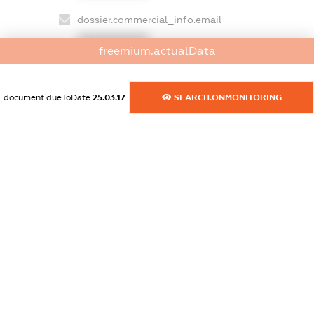
dossier.commercial_info.email
XXXXXXXXXX
freemium.actualData
dossier.commercial_info.website
XXXXXXXXXX
document.dueToDate
25.03.17
SEARCH.ONMONITORING
dossier.commercial_info.activity
XXXXXXXXXX
freemium.exampleText_1
freemium.exampleText_2
freemium.anonymousPerSearch2
FREEMIUM.DETAILS
FREEMIUM.REGISTER