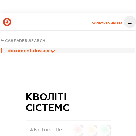
CAHEADER.GETTEST
CAHEADER.SEARCH
document.dossier
КВОЛІТІ
СІСТЕМС
riskFactors.title
0
0
0