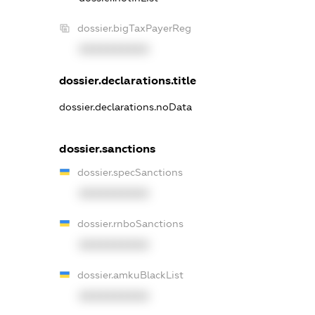
dossier.bigTaxPayerReg
XXXXXXXXXX
dossier.declarations.title
dossier.declarations.noData
dossier.sanctions
dossier.specSanctions
XXXXXXXXXX
dossier.rnboSanctions
XXXXXXXXXX
dossier.amkuBlackList
XXXXXXXXXX