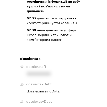
розміщення інформації на веб-
вузлах і пов'язана з ними
діяльність
62.03
діяльність із керування
комп'ютерним устаткованням
62.09
інша діяльність у сфері
інформаційних технологій і
комп'ютерних систем
dossier.tax
dossier.staff
XXXXXXXXXX
dossier.taxDebt
dossier.missingData
dossier.esvDebt