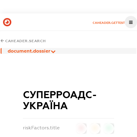
CAHEADER.GETTEST
CAHEADER.SEARCH
document.dossier
СУПЕРРОАДС-
УКРАЇНА
riskFactors.title
0
0
0