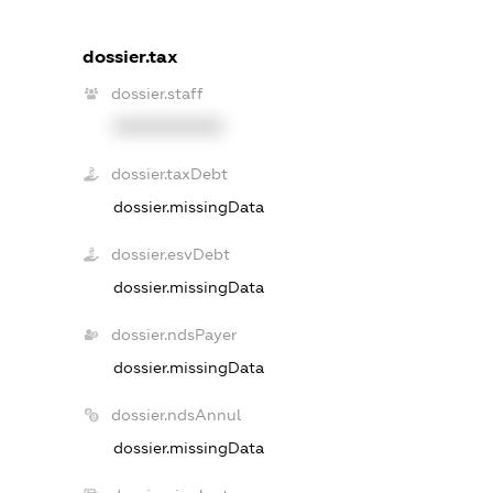
dossier.tax
dossier.staff
XXXXXXXXXX
dossier.taxDebt
dossier.missingData
dossier.esvDebt
dossier.missingData
dossier.ndsPayer
dossier.missingData
dossier.ndsAnnul
dossier.missingData