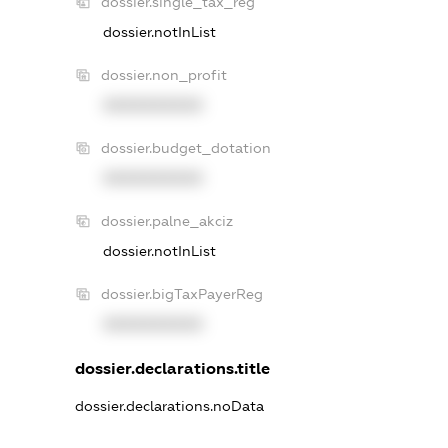
dossier.single_tax_reg
dossier.notInList
dossier.non_profit
XXXXXXXXXX
dossier.budget_dotation
XXXXXXXXXX
dossier.palne_akciz
dossier.notInList
dossier.bigTaxPayerReg
XXXXXXXXXX
dossier.declarations.title
dossier.declarations.noData