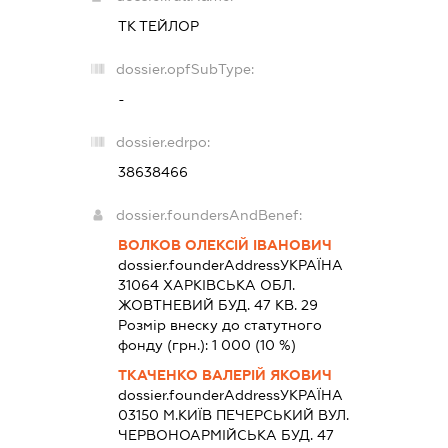
ТК ТЕЙЛОР
dossier.opfSubType:
-
dossier.edrpo:
38638466
dossier.foundersAndBenef:
ВОЛКОВ ОЛЕКСІЙ ІВАНОВИЧ
dossier.founderAddress
УКРАЇНА
31064 ХАРКIВСЬКА ОБЛ.
ЖОВТНЕВИЙ БУД. 47 КВ. 29
Розмір внеску до статутного
фонду (грн.):
1 000
(10 %)
ТКАЧЕНКО ВАЛЕРІЙ ЯКОВИЧ
dossier.founderAddress
УКРАЇНА
03150 М.КИЇВ ПЕЧЕРСЬКИЙ ВУЛ.
ЧЕРВОНОАРМІЙСЬКА БУД. 47