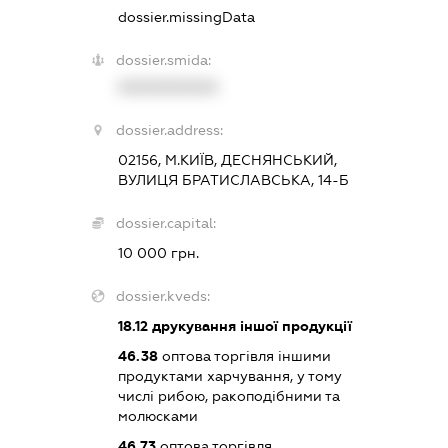
dossier.missingData
dossier.smida:
XXXXXXXXXX
dossier.address:
02156, М.КИЇВ, ДЕСНЯНСЬКИЙ,
ВУЛИЦЯ БРАТИСЛАВСЬКА, 14-Б
dossier.capital:
10 000 грн.
dossier.kveds:
18.12
друкування іншої продукції
46.38
оптова торгівля іншими
продуктами харчування, у тому
числі рибою, ракоподібними та
молюсками
46.73
оптова торгівля