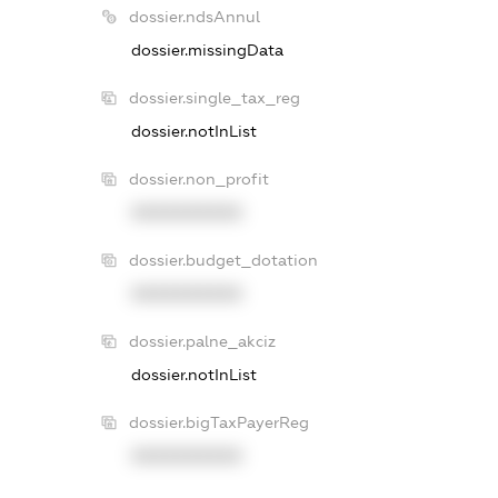
dossier.ndsAnnul
dossier.missingData
dossier.single_tax_reg
dossier.notInList
dossier.non_profit
XXXXXXXXXX
dossier.budget_dotation
XXXXXXXXXX
dossier.palne_akciz
dossier.notInList
dossier.bigTaxPayerReg
XXXXXXXXXX