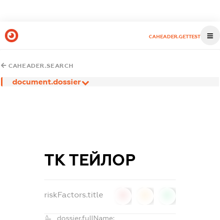
CAHEADER.GETTEST
CAHEADER.SEARCH
document.dossier
ТК ТЕЙЛОР
riskFactors.title
0
0
0
dossier.fullName: