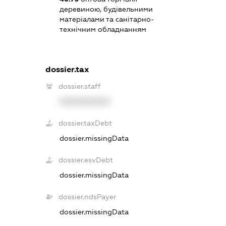
деревиною, будівельними
матеріалами та санітарно-
технічним обладнанням
dossier.tax
dossier.staff
XXXXXXXXXX
dossier.taxDebt
dossier.missingData
dossier.esvDebt
dossier.missingData
dossier.ndsPayer
dossier.missingData