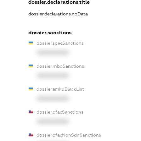
dossier.declarations.title
dossier.declarations.noData
dossier.sanctions
dossier.specSanctions
XXXXXXXXXX
dossier.rnboSanctions
XXXXXXXXXX
dossier.amkuBlackList
XXXXXXXXXX
dossier.ofacSanctions
XXXXXXXXXX
dossier.ofacNonSdnSanctions