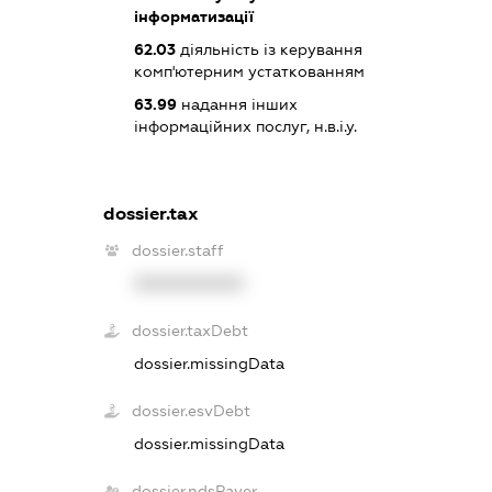
інформатизації
62.03
діяльність із керування
комп'ютерним устаткованням
63.99
надання інших
інформаційних послуг, н.в.і.у.
dossier.tax
dossier.staff
XXXXXXXXXX
dossier.taxDebt
dossier.missingData
dossier.esvDebt
dossier.missingData
dossier.ndsPayer