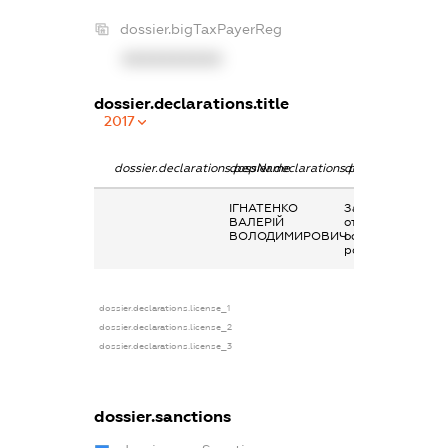
dossier.bigTaxPayerReg
XXXXXXXXXX
dossier.declarations.title
2017
dossier.declarations.pepName
dossier.declarations.personName
dossier.declarati
ІГНАТЕНКО
Заробітна плата
ВАЛЕРІЙ
отримана за
ВОЛОДИМИРОВИЧ
основним місцем
роботи
dossier.declarations.license_1
dossier.declarations.license_2
dossier.declarations.license_3
dossier.sanctions