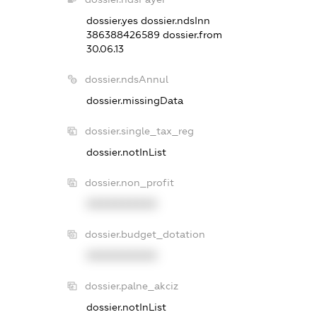
dossier.yes
dossier.ndsInn
386388426589
dossier.from
30.06.13
dossier.ndsAnnul
dossier.missingData
dossier.single_tax_reg
dossier.notInList
dossier.non_profit
XXXXXXXXXX
dossier.budget_dotation
XXXXXXXXXX
dossier.palne_akciz
dossier.notInList