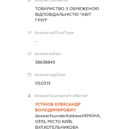
ТОВАРИСТВО З ОБМЕЖЕНОЮ
ВІДПОВІДАЛЬНІСТЮ "АВІТ
ГРУП"
dossier.opfSubType:
-
dossier.edrpo:
38638843
dossier.regDate:
05.03.13
dossier.foundersAndBenef:
УСТІНОВ ОЛЕКСАНДР
ВОЛОДИМИРОВИЧ
dossier.founderAddress
УКРАЇНА,
03115, МІСТО КИЇВ,
ВУЛ.КОТЕЛЬНИКОВА