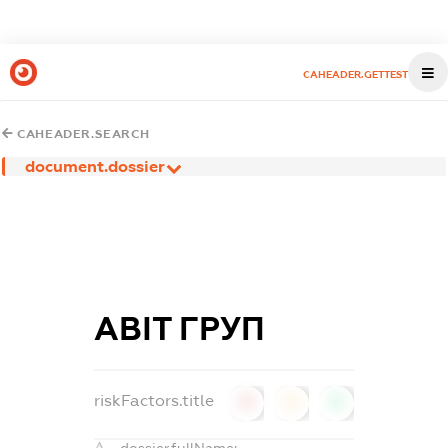
CAHEADER.GETTEST
CAHEADER.SEARCH
document.dossier
АВІТ ГРУП
riskFactors.title
0
0
0
dossier.fullName: