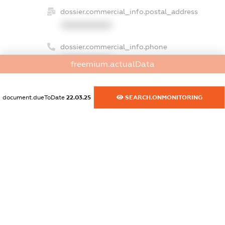
dossier.commercial_info.postal_address
XXXXXXXXXX
dossier.commercial_info.phone
XXXXXXXXXX
freemium.actualData
dossier.commercial_info.fax
XXXXXXXXXX
document.dueToDate
22.03.25
SEARCH.ONMONITORING
dossier.commercial_info.email
XXXXXXXXXX
dossier.commercial_info.website
XXXXXXXXXX
dossier.commercial_info.activity
XXXXXXXXXX