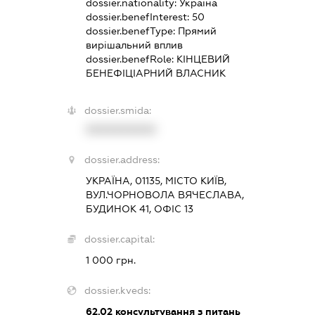
dossier.nationality:
Україна
dossier.benefInterest:
50
dossier.benefType:
Прямий
вирішальний вплив
dossier.benefRole:
КІНЦЕВИЙ
БЕНЕФІЦІАРНИЙ ВЛАСНИК
dossier.smida:
XXXXXXXXXX
dossier.address:
УКРАЇНА, 01135, МІСТО КИЇВ,
ВУЛ.ЧОРНОВОЛА ВЯЧЕСЛАВА,
БУДИНОК 41, ОФІС 13
dossier.capital:
1 000 грн.
dossier.kveds:
62.02
консультування з питань