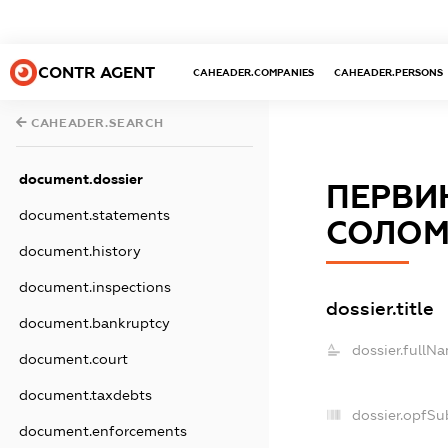
CONTR AGENT
CAHEADER.COMPANIES
CAHEADER.PERSONS
CAHEADER.SEARCH
document.dossier
ПЕРВИ
document.statements
СОЛОМ
document.history
document.inspections
dossier.title
document.bankruptcy
dossier.fullN
document.court
document.taxdebts
dossier.opfSu
document.enforcements