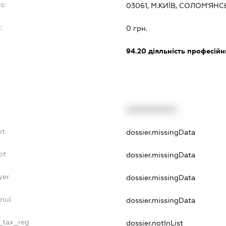
s:
03061, М.КИЇВ, СОЛОМ'Я
:
0 грн.
94.20
діяльність професійн
XXXXXXXXXX
bt
dossier.missingData
bt
dossier.missingData
yer
dossier.missingData
nnul
dossier.missingData
e_tax_reg
dossier.notInList