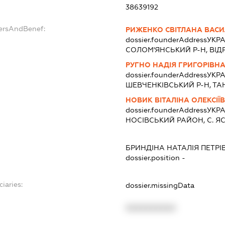
38639192
dersAndBenef:
РИЖЕНКО СВІТЛАНА ВАСИ
dossier.founderAddress
УКРА
СОЛОМ'ЯНСЬКИЙ Р-Н, ВІДРА
РУГНО НАДІЯ ГРИГОРІВН
dossier.founderAddress
УКРАЇ
ШЕВЧЕНКІВСЬКИЙ Р-Н, ТАНК
НОВИК ВІТАЛІНА ОЛЕКСІЇ
dossier.founderAddress
УКРА
НОСIВСЬКИЙ РАЙОН, С. ЯС
БРИНДІНА НАТАЛІЯ ПЕТРІ
dossier.position -
ciaries:
dossier.missingData
XXXXXXXXXX