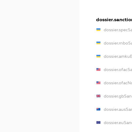
dossier.sanctio
dossier.specS
dossier.rnboS
dossier.amkuB
dossier.ofacS
dossier.ofac
dossier.gbSan
dossier.ausSa
dossier.euSan