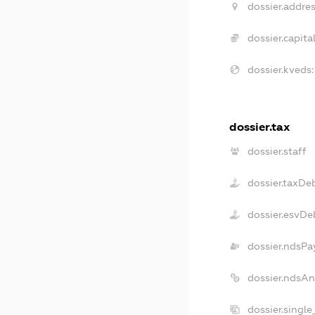
dossier.addres
dossier.capital
dossier.kveds:
dossier.tax
dossier.staff
dossier.taxDe
dossier.esvDe
dossier.ndsPa
dossier.ndsA
dossier.singl