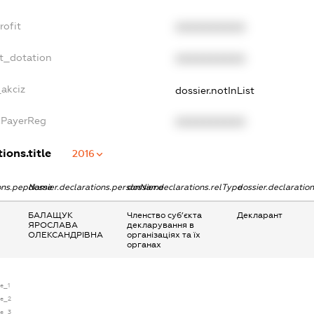
rofit
XXXXXXXXXX
et_dotation
XXXXXXXXXX
_akciz
dossier.notInList
axPayerReg
XXXXXXXXXX
ions.title
2016
ions.pepName
dossier.declarations.personName
dossier.declarations.relType
dossier.declaratio
БАЛАЩУК
Членство суб’єкта
Декларант
ЯРОСЛАВА
декларування в
ОЛЕКСАНДРІВНА
організаціях та їх
органах
se_1
se_2
se_3