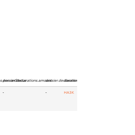
ns.personStatus
dossier.declarations.amount
dossier.declarations.currency
dossier.declarations.source
-
-
НАЗК