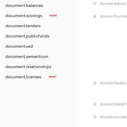
dossier.edrpo:
document.balances
document.scorings
new!
dossier.foun
document.tenders
document.publicfunds
document.ved
document.semantrum
document.relationships
document.licenses
new!
dossier.heads:
dossier.benefi
dossier.smida: