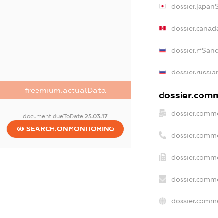
dossier.japan
dossier.canad
dossier.rfSan
dossier.russia
freemium.actualData
dossier.comme
dossier.comme
document.dueToDate
25.03.17
SEARCH.ONMONITORING
dossier.comme
dossier.comme
dossier.comme
dossier.comme