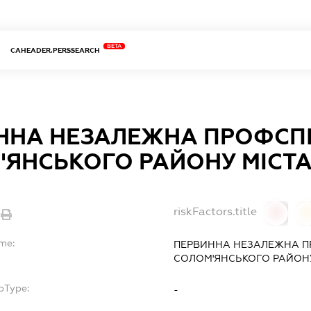
BETA
CAHEADER.PERSSEARCH
ННА НЕЗАЛЕЖНА ПРОФСПІ
'ЯНСЬКОГО РАЙОНУ МІСТ
riskFactors.title
0
ame:
ПЕРВИННА НЕЗАЛЕЖНА П
СОЛОМ'ЯНСЬКОГО РАЙОНУ
bType:
-