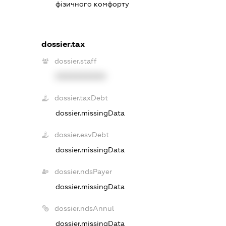
фізичного комфорту
dossier.tax
dossier.staff
XXXXXXXXXX
dossier.taxDebt
dossier.missingData
dossier.esvDebt
dossier.missingData
dossier.ndsPayer
dossier.missingData
dossier.ndsAnnul
dossier.missingData