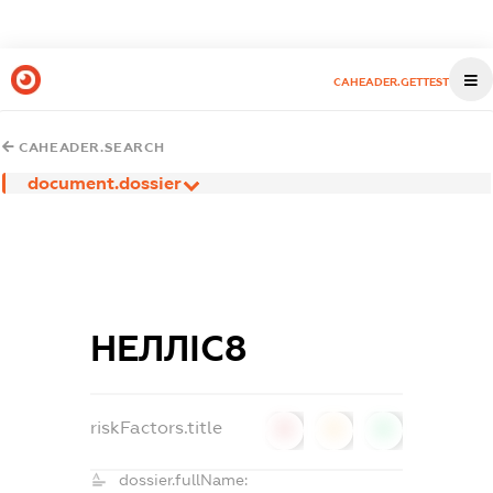
CAHEADER.GETTEST
CAHEADER.SEARCH
document.dossier
НЕЛЛІС8
riskFactors.title
0
0
0
dossier.fullName: