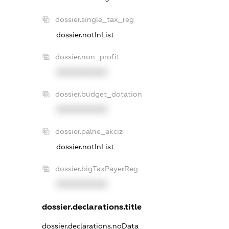
dossier.single_tax_reg
dossier.notInList
dossier.non_profit
XXXXXXXXXX
dossier.budget_dotation
XXXXXXXXXX
dossier.palne_akciz
dossier.notInList
dossier.bigTaxPayerReg
XXXXXXXXXX
dossier.declarations.title
dossier.declarations.noData