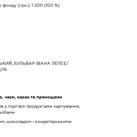
о фонду (грн.):
1 200
(100 %)
СЬКИЙ, БУЛЬВАР ІВАНА ЛЕПСЕ/
/16
ю, чаєм, какао та прянощами
в у торгівлі продуктами харчування,
робами
ом, шоколадом і кондитерськими