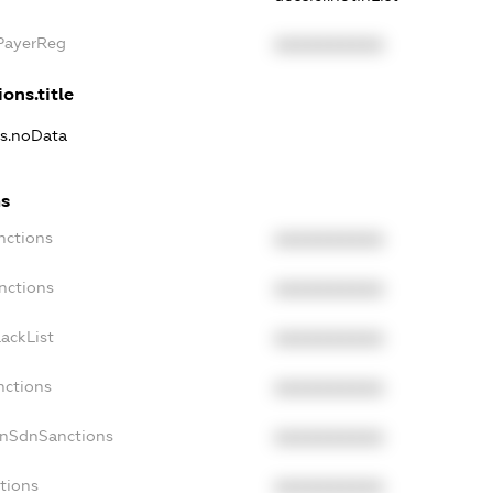
xPayerReg
XXXXXXXXXX
ons.title
ns.noData
ns
nctions
XXXXXXXXXX
nctions
XXXXXXXXXX
ackList
XXXXXXXXXX
nctions
XXXXXXXXXX
onSdnSanctions
XXXXXXXXXX
tions
XXXXXXXXXX