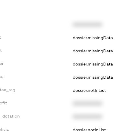
XXXXXXXXXX
t
dossier.missingData
t
dossier.missingData
er
dossier.missingData
nul
dossier.missingData
_tax_reg
dossier.notInList
ofit
XXXXXXXXXX
t_dotation
XXXXXXXXXX
akciz
dossier.notInList