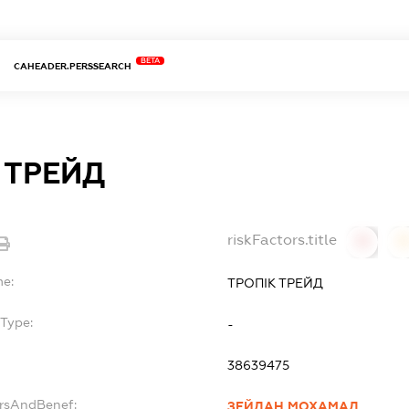
BETA
CAHEADER.PERSSEARCH
 ТРЕЙД
riskFactors.title
0
0
me:
ТРОПІК ТРЕЙД
Type:
-
38639475
ersAndBenef:
ЗЕЙДАН МОХАМАД