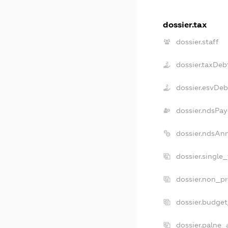
dossier.tax
dossier.staff
dossier.taxDeb
dossier.esvDeb
dossier.ndsPay
dossier.ndsAn
dossier.single
dossier.non_pr
dossier.budge
dossier.palne_