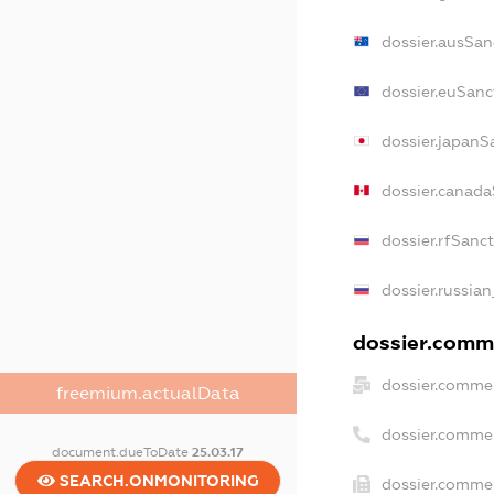
dossier.ausSan
dossier.euSanc
dossier.japanS
dossier.canad
dossier.rfSanc
dossier.russian
dossier.comme
dossier.commer
freemium.actualData
dossier.comme
document.dueToDate
25.03.17
SEARCH.ONMONITORING
dossier.commer