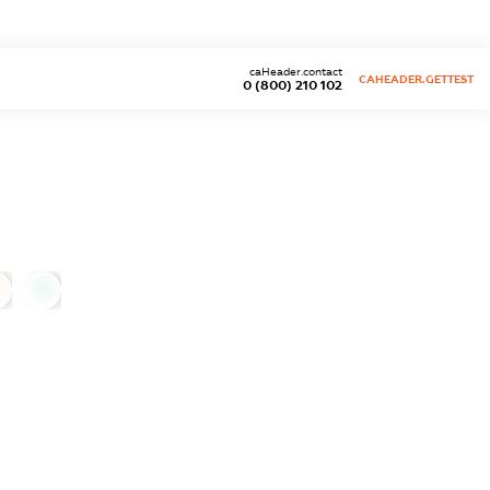
caHeader.contact
CAHEADER.GETTEST
0 (800) 210 102
0