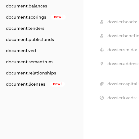
document.balances
document.scorings
new!
dossier.heads:
document.tenders
dossier.benefic
document.publicfunds
dossier.smida:
document.ved
document.semantrum
dossier.address
document.relationships
dossier.capital:
document.licenses
new!
dossier.kveds: