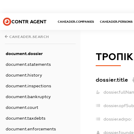
CONTR AGENT
CAHEADER.COMPANIES
CAHEADER.PERSONS
CAHEADER.SEARCH
document.dossier
ТРОПІК
document.statements
document.history
dossier.title
document.inspections
dossier.fullNa
document.bankruptcy
dossier.opfSub
document.court
document.taxdebts
dossier.edrpo:
document.enforcements
dossier.found