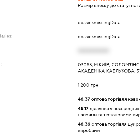
Розмір внеску до статутног
dossier.missingData
iaries:
dossier.missingData
XXXXXXXXXX
:
03065, М.КИЇВ, СОЛОМ'ЯН
АКАДЕМІКА КАБЛУКОВА, 51
1 200 грн.
46.37
оптова торгівля каво
46.17
діяльність посередникі
напоями та тютюновими ви
46.36
оптова торгівля цукр
виробами