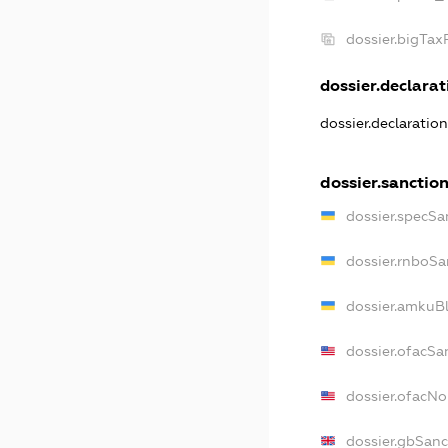
dossier.bigTa
dossier.declarati
dossier.declaratio
dossier.sanctio
dossier.specSa
dossier.rnboSa
dossier.amkuBl
dossier.ofacSa
dossier.ofacN
dossier.gbSanc