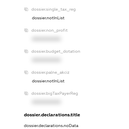
dossier.single_tax_reg
dossier.notInList
dossier.non_profit
XXXXXXXXXX
dossier.budget_dotation
XXXXXXXXXX
dossier.palne_akciz
dossier.notInList
dossier.bigTaxPayerReg
XXXXXXXXXX
dossier.declarations.title
dossier.declarations.noData