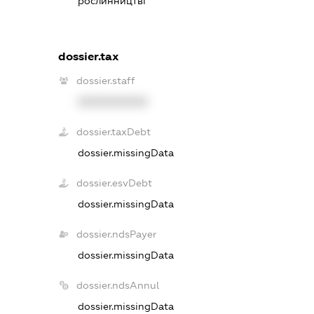
рослинництві
dossier.tax
dossier.staff
XXXXXXXXXX
dossier.taxDebt
dossier.missingData
dossier.esvDebt
dossier.missingData
dossier.ndsPayer
dossier.missingData
dossier.ndsAnnul
dossier.missingData