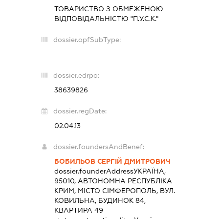
ТОВАРИСТВО З ОБМЕЖЕНОЮ
ВІДПОВІДАЛЬНІСТЮ "П.У.С.К."
dossier.opfSubType:
-
dossier.edrpo:
38639826
dossier.regDate:
02.04.13
dossier.foundersAndBenef:
БОБИЛЬОВ СЕРГІЙ ДМИТРОВИЧ
dossier.founderAddress
УКРАЇНА,
95010, АВТОНОМНА РЕСПУБЛІКА
КРИМ, МІСТО СІМФЕРОПОЛЬ, ВУЛ.
КОВИЛЬНА, БУДИНОК 84,
КВАРТИРА 49