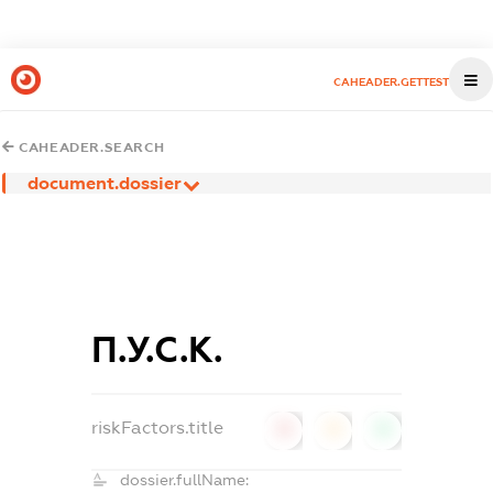
CAHEADER.GETTEST
CAHEADER.SEARCH
document.dossier
П.У.С.К.
riskFactors.title
0
0
0
dossier.fullName: