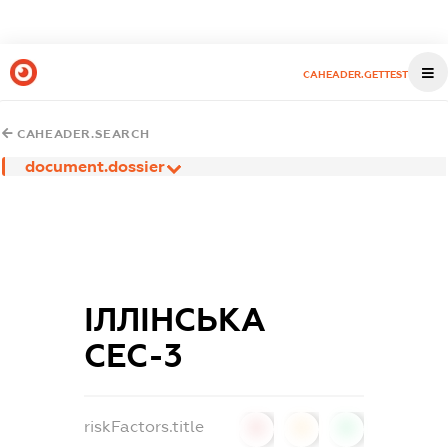
CAHEADER.GETTEST
CAHEADER.SEARCH
document.dossier
ІЛЛІНСЬКА
СЕС-3
riskFactors.title
0
0
0