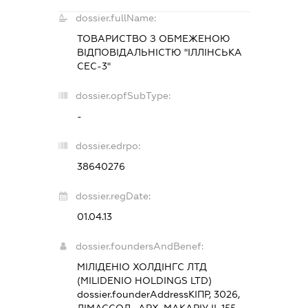
dossier.fullName:
ТОВАРИСТВО З ОБМЕЖЕНОЮ
ВІДПОВІДАЛЬНІСТЮ "ІЛЛІНСЬКА
СЕС-3"
dossier.opfSubType:
-
dossier.edrpo:
38640276
dossier.regDate:
01.04.13
dossier.foundersAndBenef:
МІЛІДЕНІО ХОЛДІНГС ЛТД
(MILIDENIO HOLDINGS LTD)
dossier.founderAddress
КІПР, 3026,