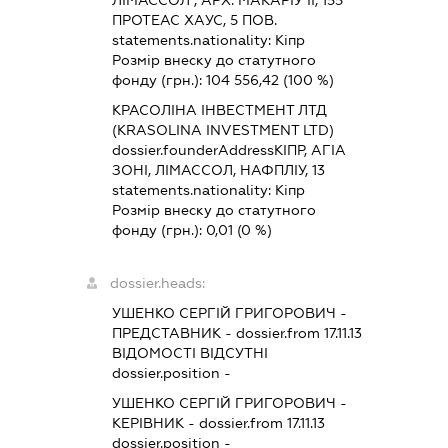
ЛІМАССОЛ , АРХ. МАКАРІУ ІІ, 155
ПРОТЕАС ХАУС, 5 ПОВ.
statements.nationality:
Кіпр
Розмір внеску до статутного
фонду (грн.):
104 556,42
(100 %)
КРАСОЛІНА ІНВЕСТМЕНТ ЛТД
(KRASOLINA INVESTMENT LTD)
dossier.founderAddress
КІПР, АГІА
ЗОНІ, ЛІМАССОЛ, НАФПЛІУ, 13
statements.nationality:
Кіпр
Розмір внеску до статутного
фонду (грн.):
0,01
(0 %)
dossier.heads:
УШЕНКО СЕРГІЙ ГРИГОРОВИЧ
-
ПРЕДСТАВНИК
- dossier.from 17.11.13
ВІДОМОСТІ ВІДСУТНІ
dossier.position -
УШЕНКО СЕРГІЙ ГРИГОРОВИЧ
-
КЕРІВНИК
- dossier.from 17.11.13
dossier.position -