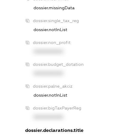
dossier.missingData
dossier.single_tax_reg
dossier.notInList
dossier.non_profit
XXXXXXXXXX
dossier.budget_dotation
XXXXXXXXXX
dossier.palne_akciz
dossier.notInList
dossier.bigTaxPayerReg
XXXXXXXXXX
dossier.declarations.title