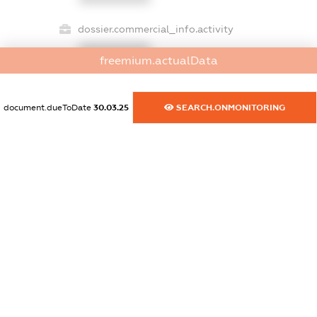
dossier.commercial_info.activity
XXXXXXXXXX
freemium.actualData
document.dueToDate
30.03.25
SEARCH.ONMONITORING
freemium.exampleText_1
freemium.exampleText_2
freemium.anonymousPerSearch2
FREEMIUM.DETAILS
FREEMIUM.REGISTER