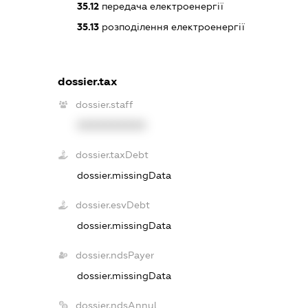
35.12
передача електроенергії
35.13
розподілення електроенергії
dossier.tax
dossier.staff
XXXXXXXXXX
dossier.taxDebt
dossier.missingData
dossier.esvDebt
dossier.missingData
dossier.ndsPayer
dossier.missingData
dossier.ndsAnnul