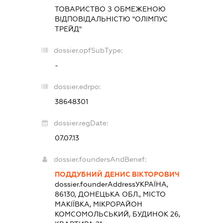
ТОВАРИСТВО З ОБМЕЖЕНОЮ
ВІДПОВІДАЛЬНІСТЮ "ОЛІМПУС
ТРЕЙД"
dossier.opfSubType:
-
dossier.edrpo:
38648301
dossier.regDate:
07.07.13
dossier.foundersAndBenef:
ПОДДУБНИЙ ДЕНИС ВІКТОРОВИЧ
dossier.founderAddress
УКРАЇНА,
86130, ДОНЕЦЬКА ОБЛ., МІСТО
МАКІЇВКА, МІКРОРАЙОН
КОМСОМОЛЬСЬКИЙ, БУДИНОК 26,