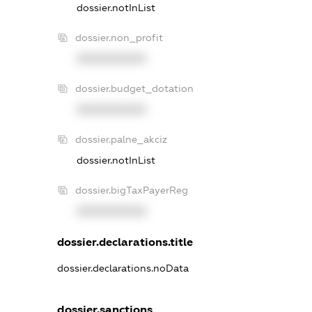
dossier.notInList
dossier.non_profit
XXXXXXXXXX
dossier.budget_dotation
XXXXXXXXXX
dossier.palne_akciz
dossier.notInList
dossier.bigTaxPayerReg
XXXXXXXXXX
dossier.declarations.title
dossier.declarations.noData
dossier.sanctions