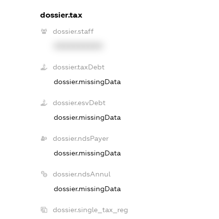
dossier.tax
dossier.staff
XXXXXXXXXX
dossier.taxDebt
dossier.missingData
dossier.esvDebt
dossier.missingData
dossier.ndsPayer
dossier.missingData
dossier.ndsAnnul
dossier.missingData
dossier.single_tax_reg