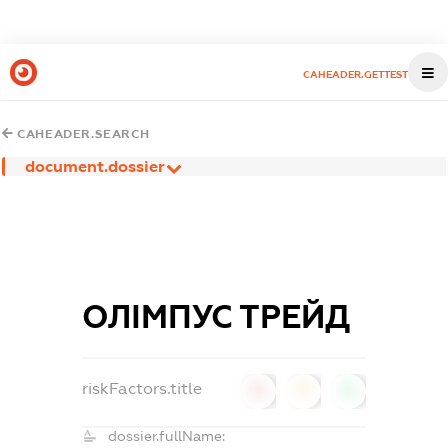
CAHEADER.GETTEST
CAHEADER.SEARCH
document.dossier
ОЛІМПУС ТРЕЙД
riskFactors.title
0
0
0
dossier.fullName: