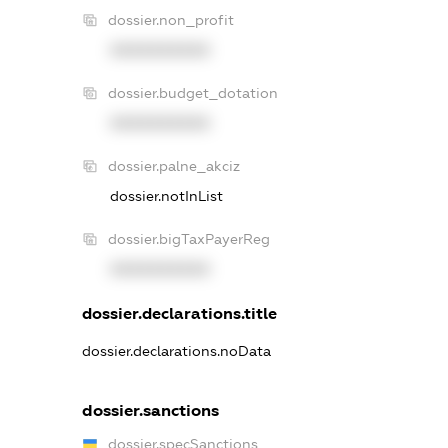
dossier.non_profit
XXXXXXXXXX
dossier.budget_dotation
XXXXXXXXXX
dossier.palne_akciz
dossier.notInList
dossier.bigTaxPayerReg
XXXXXXXXXX
dossier.declarations.title
dossier.declarations.noData
dossier.sanctions
dossier.specSanctions