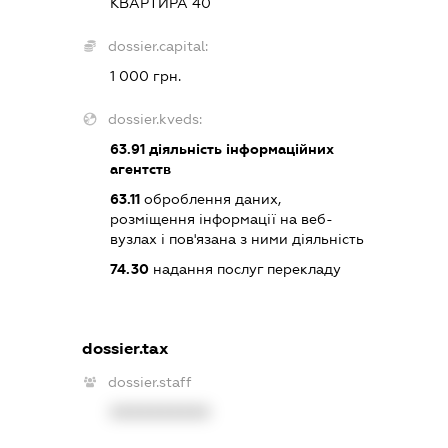
КВАРТИРА 40
dossier.capital:
1 000 грн.
dossier.kveds:
63.91
діяльність інформаційних
агентств
63.11
оброблення даних,
розміщення інформації на веб-
вузлах і пов'язана з ними діяльність
74.30
надання послуг перекладу
dossier.tax
dossier.staff
XXXXXXXXXX