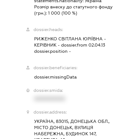
statements.nationality:
Україна
Розмір внеску до статутного фонду
(грн.):
1 000
(100 %)
dossier.heads:
РИЖЕНКО СВІТЛАНА ЮРІЇВНА
-
КЕРІВНИК
- dossier.from 02.04.13
dossier.position -
dossier.beneficiaries:
dossier.missingData
dossier.smida:
XXXXXXXXXX
dossier.address:
УКРАЇНА, 83015, ДОНЕЦЬКА ОБЛ.,
МІСТО ДОНЕЦЬК, ВУЛИЦЯ
НАБЕРЕЖНА, БУДИНОК 147,