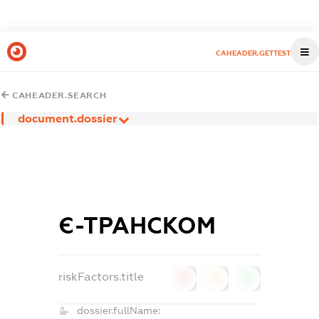
CAHEADER.GETTEST
CAHEADER.SEARCH
document.dossier
Є-ТРАНСКОМ
riskFactors.title
0
0
0
dossier.fullName: