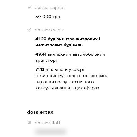
dossier.capital:
50 000 грн.
dossier.kveds:
41.20
будівництво житлових і
нежитлових будівель
49.41
вантажний автомобільний
транспорт
71.12
діяльність у сфері
інжинірингу, геології та геодезії,
надання послуг технічного
консультування в цих сферах
dossier.tax
dossier.staff
XXXXXXXXXX