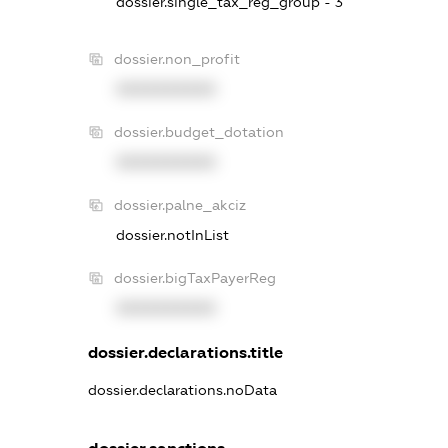
dossier.single_tax_reg_group - 3
dossier.non_profit
XXXXXXXXXX
dossier.budget_dotation
XXXXXXXXXX
dossier.palne_akciz
dossier.notInList
dossier.bigTaxPayerReg
XXXXXXXXXX
dossier.declarations.title
dossier.declarations.noData