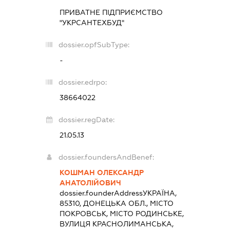
ПРИВАТНЕ ПІДПРИЄМСТВО
"УКРСАНТЕХБУД"
dossier.opfSubType:
-
dossier.edrpo:
38664022
dossier.regDate:
21.05.13
dossier.foundersAndBenef:
КОШМАН ОЛЕКСАНДР
АНАТОЛІЙОВИЧ
dossier.founderAddress
УКРАЇНА,
85310, ДОНЕЦЬКА ОБЛ., МІСТО
ПОКРОВСЬК, МІСТО РОДИНСЬКЕ,
ВУЛИЦЯ КРАСНОЛИМАНСЬКА,