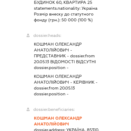
БУДИНОК 60, КВАРТИРА 25
statements.nationality:
Україна
Розмір внеску до статутного
фонду (грн.):
50 000
(100 %)
dossier.heads:
КОШМАН ОЛЕКСАНДР
АНАТОЛІЙОВИЧ
-
ПРЕДСТАВНИК
- dossier.from
20.05.13
ВІДОМОСТІ ВІДСУТНІ
dossier.position -
КОШМАН ОЛЕКСАНДР
АНАТОЛІЙОВИЧ
-
КЕРІВНИК
-
dossier.from 20.05.13
dossier.position -
dossier.beneficiaries:
КОШМАН ОЛЕКСАНДР
АНАТОЛІЙОВИЧ
dossier.address:
УКРАЇНА, 85310,