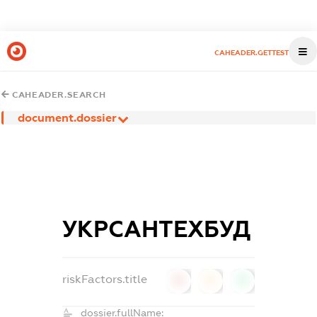
CAHEADER.GETTEST
CAHEADER.SEARCH
document.dossier
УКРСАНТЕХБУД
riskFactors.title
0
0
0
dossier.fullName: