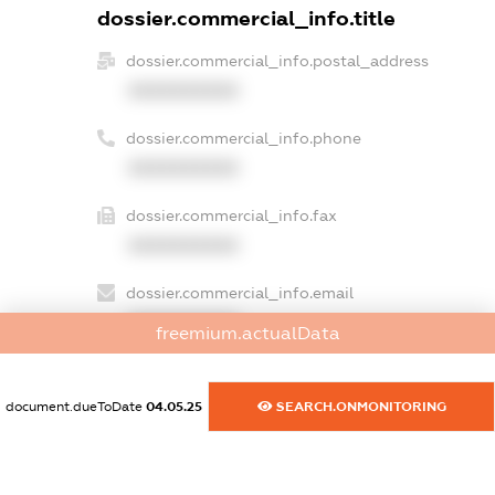
dossier.commercial_info.title
dossier.commercial_info.postal_address
XXXXXXXXXX
dossier.commercial_info.phone
XXXXXXXXXX
dossier.commercial_info.fax
XXXXXXXXXX
dossier.commercial_info.email
XXXXXXXXXX
freemium.actualData
dossier.commercial_info.website
XXXXXXXXXX
document.dueToDate
04.05.25
SEARCH.ONMONITORING
dossier.commercial_info.activity
XXXXXXXXXX