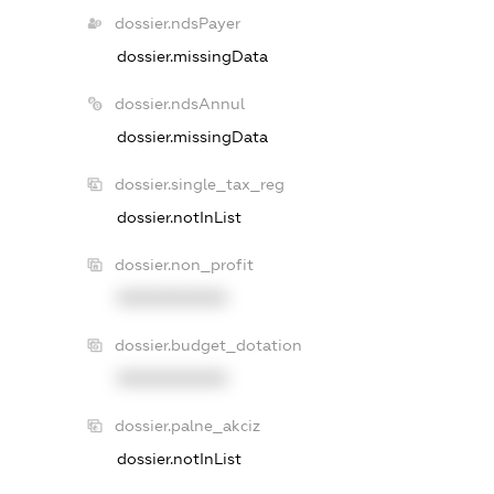
dossier.ndsPayer
dossier.missingData
dossier.ndsAnnul
dossier.missingData
dossier.single_tax_reg
dossier.notInList
dossier.non_profit
XXXXXXXXXX
dossier.budget_dotation
XXXXXXXXXX
dossier.palne_akciz
dossier.notInList