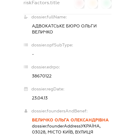
riskFactors.title
0
0
0
dossier.fullName:
АДВОКАТСЬКЕ БЮРО ОЛЬГИ
ВЕЛИЧКО
dossier.opfSubType:
-
dossier.edrpo:
38670122
dossier.regDate:
23.04.13
dossier.foundersAndBenef:
ВЕЛИЧКО ОЛЬГА ОЛЕКСАНДРІВНА
dossier.founderAddress
УКРАЇНА,
03028, МІСТО КИЇВ, ВУЛИЦЯ