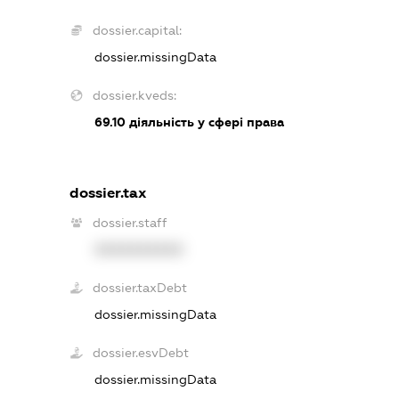
dossier.capital:
dossier.missingData
dossier.kveds:
69.10
діяльність у сфері права
dossier.tax
dossier.staff
XXXXXXXXXX
dossier.taxDebt
dossier.missingData
dossier.esvDebt
dossier.missingData