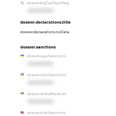
dossier.bigTaxPayerReg
XXXXXXXXXX
dossier.declarations.title
dossier.declarations.noData
dossier.sanctions
dossier.specSanctions
XXXXXXXXXX
dossier.rnboSanctions
XXXXXXXXXX
dossier.amkuBlackList
XXXXXXXXXX
dossier.ofacSanctions