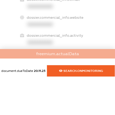
XXXXXXXXXX
dossier.commercial_info.website
XXXXXXXXXX
dossier.commercial_info.activity
XXXXXXXXXX
freemium.actualData
freemium.exampleText_1
freemium.exampleText_2
document.dueToDate
20.11.23
SEARCH.ONMONITORING
freemium.anonymousPerSearch2
FREEMIUM.DETAILS
FREEMIUM.REGISTER