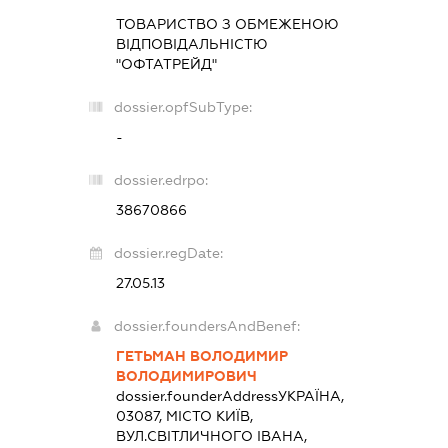
ТОВАРИСТВО З ОБМЕЖЕНОЮ
ВІДПОВІДАЛЬНІСТЮ
"ОФТАТРЕЙД"
dossier.opfSubType:
-
dossier.edrpo:
38670866
dossier.regDate:
27.05.13
dossier.foundersAndBenef:
ГЕТЬМАН ВОЛОДИМИР
ВОЛОДИМИРОВИЧ
dossier.founderAddress
УКРАЇНА,
03087, МІСТО КИЇВ,
ВУЛ.СВІТЛИЧНОГО ІВАНА,