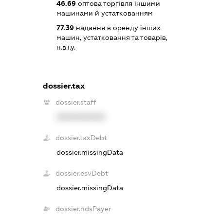
46.69
оптова торгівля іншими
машинами й устаткованням
77.39
надання в оренду інших
машин, устатковання та товарів,
н.в.і.у.
dossier.tax
dossier.staff
XXXXXXXXXX
dossier.taxDebt
dossier.missingData
dossier.esvDebt
dossier.missingData
dossier.ndsPayer