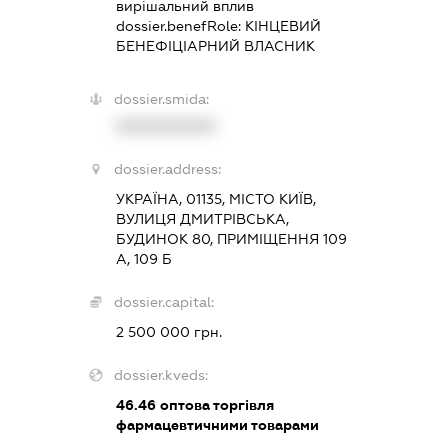
вирішальний вплив
dossier.benefRole:
КІНЦЕВИЙ
БЕНЕФІЦІАРНИЙ ВЛАСНИК
dossier.smida:
XXXXXXXXXX
dossier.address:
УКРАЇНА, 01135, МІСТО КИЇВ,
ВУЛИЦЯ ДМИТРІВСЬКА,
БУДИНОК 80, ПРИМІЩЕННЯ 109
А, 109 Б
dossier.capital:
2 500 000 грн.
dossier.kveds:
46.46
оптова торгівля
фармацевтичними товарами