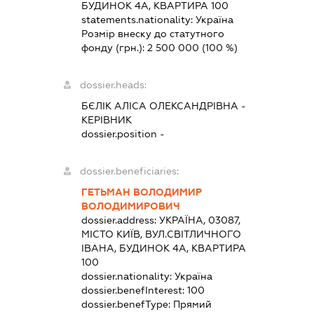
БУДИНОК 4А, КВАРТИРА 100
statements.nationality:
Україна
Розмір внеску до статутного
фонду (грн.):
2 500 000
(100 %)
dossier.heads:
БЄЛІК АЛІСА ОЛЕКСАНДРІВНА
-
КЕРІВНИК
dossier.position -
dossier.beneficiaries:
ГЕТЬМАН ВОЛОДИМИР
ВОЛОДИМИРОВИЧ
dossier.address:
УКРАЇНА, 03087,
МІСТО КИЇВ, ВУЛ.СВІТЛИЧНОГО
ІВАНА, БУДИНОК 4А, КВАРТИРА
100
dossier.nationality:
Україна
dossier.benefInterest:
100
dossier.benefType:
Прямий