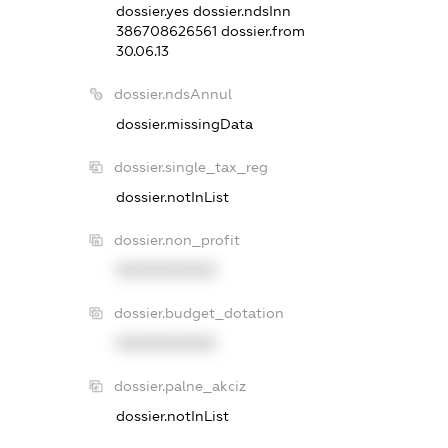
dossier.yes
dossier.ndsInn
386708626561
dossier.from
30.06.13
dossier.ndsAnnul
dossier.missingData
dossier.single_tax_reg
dossier.notInList
dossier.non_profit
XXXXXXXXXX
dossier.budget_dotation
XXXXXXXXXX
dossier.palne_akciz
dossier.notInList