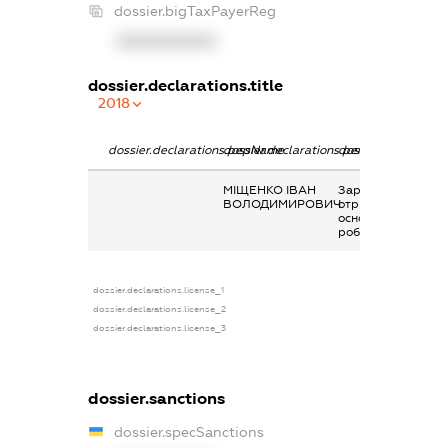
dossier.bigTaxPayerReg
XXXXXXXXXX
dossier.declarations.title
2018
dossier.declarations.pepName
dossier.declarations.personName
dossier.declaratio
МІЩЕНКО ІВАН
Заробітна плата
ВОЛОДИМИРОВИЧ
отримана за
основним місцем
роботи
dossier.declarations.license_1
dossier.declarations.license_2
dossier.declarations.license_3
dossier.sanctions
dossier.specSanctions