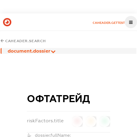
CAHEADER.GETTEST
CAHEADER.SEARCH
document.dossier
ОФТАТРЕЙД
riskFactors.title
0
0
0
dossier.fullName: