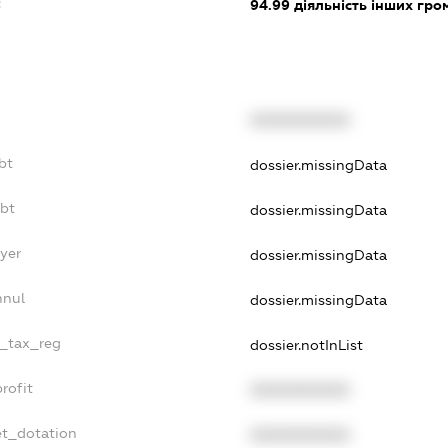
:
94.99
діяльність інших грома
XXXXXXXXXX
bt
dossier.missingData
ebt
dossier.missingData
yer
dossier.missingData
nnul
dossier.missingData
e_tax_reg
dossier.notInList
rofit
XXXXXXXXXX
et_dotation
XXXXXXXXXX