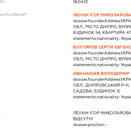
te:
18.04.13
dersAndBenef:
ЛЕУХІН ІГОР МИКОЛАЙОВ
dossier.founderAddress
УКРА
ОБЛ., МІСТО ДНІПРО, ВУ
БУДИНОК 54, КВАРТИРА 4
statements.nationality:
Укра
БУХТІЯРОВ СЕРГІЙ ЄВГЕН
dossier.founderAddress
УКРА
ОБЛ., МІСТО ДНІПРО, ВУЛ
statements.nationality:
Укра
АФАНАСЬЄВ ВОЛОДИМИР 
dossier.founderAddress
УКРА
ОБЛ., ДНІПРОВСЬКИЙ Р-Н,
САДОВА, БУДИНОК 15
statements.nationality:
Укра
:
ЛЕУХІН ІГОР МИКОЛАЙОВ
ВІДСУТНІ
dossier.position -