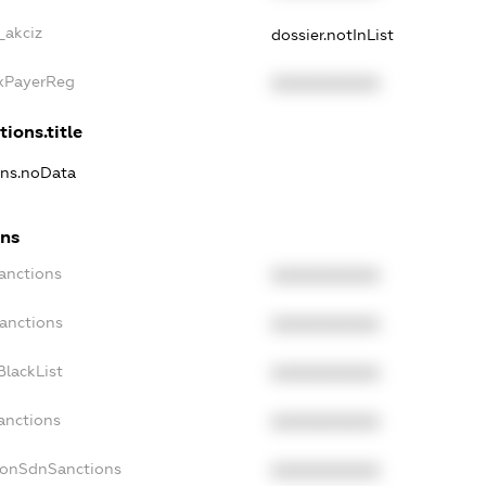
_akciz
dossier.notInList
axPayerReg
XXXXXXXXXX
tions.title
ons.noData
ons
anctions
XXXXXXXXXX
Sanctions
XXXXXXXXXX
BlackList
XXXXXXXXXX
anctions
XXXXXXXXXX
NonSdnSanctions
XXXXXXXXXX