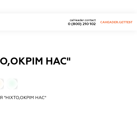
caHeader.contact
CAHEADER.GETTEST
0 (800) 210 102
О,ОКРІМ НАС"
0
0
 "НІХТО,ОКРІМ НАС"