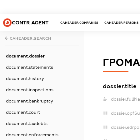
CONTR AGENT
CAHEADER.COMPANIES
CAHEADER.PERSONS
CAHEADER.SEARCH
document.dossier
ГРОМА
document.statements
document.history
dossier.title
document.inspections
dossier.fullN
document.bankruptcy
document.court
dossier.opfS
document.taxdebts
dossier.edrpo
document.enforcements