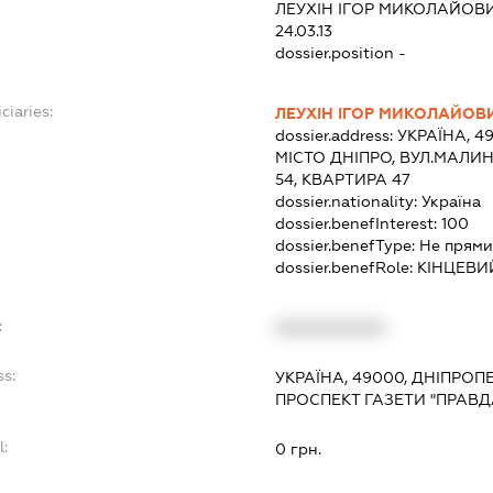
ЛЕУХІН ІГОР МИКОЛАЙОВ
24.03.13
dossier.position -
ciaries:
ЛЕУХІН ІГОР МИКОЛАЙОВ
dossier.address:
УКРАЇНА, 4
МІСТО ДНІПРО, ВУЛ.МАЛ
54, КВАРТИРА 47
dossier.nationality:
Україна
dossier.benefInterest:
100
dossier.benefType:
Не прями
dossier.benefRole:
КІНЦЕВИ
:
XXXXXXXXXX
ss:
УКРАЇНА, 49000, ДНІПРОП
ПРОСПЕКТ ГАЗЕТИ "ПРАВДА
l:
0 грн.