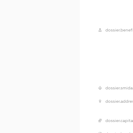
dossier.benefi
dossier.smida
dossier.addre
dossier.capita