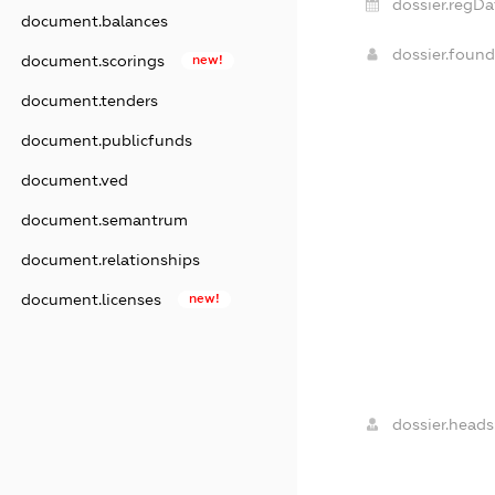
dossier.regDa
document.balances
dossier.foun
document.scorings
new!
document.tenders
document.publicfunds
document.ved
document.semantrum
document.relationships
document.licenses
new!
dossier.heads