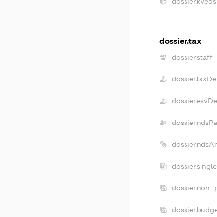
dossier.kveds
dossier.tax
dossier.staff
dossier.taxDe
dossier.esvD
dossier.ndsPa
dossier.ndsA
dossier.singl
dossier.non_p
dossier.budg