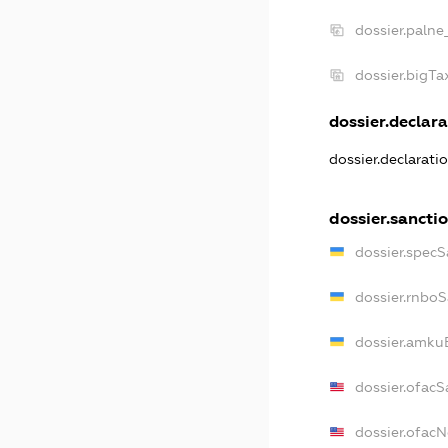
dossier.palne
dossier.bigT
dossier.declara
dossier.declarati
dossier.sancti
dossier.specS
dossier.rnbo
dossier.amku
dossier.ofacS
dossier.ofac