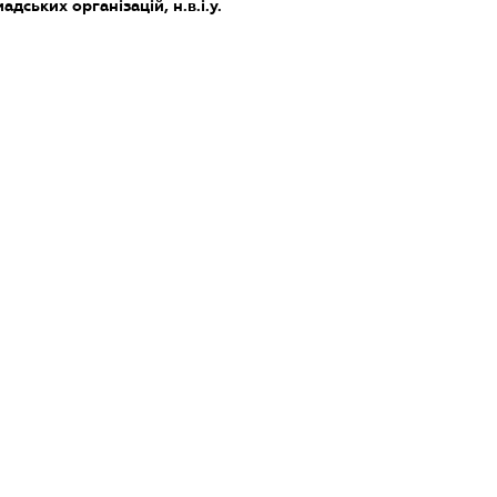
дських організацій, н.в.і.у.