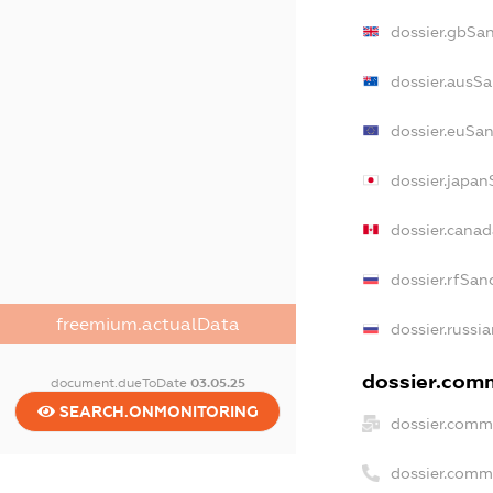
dossier.gbSa
dossier.ausSa
dossier.euSan
dossier.japan
dossier.cana
dossier.rfSan
freemium.actualData
dossier.russi
dossier.comm
document.dueToDate
03.05.25
SEARCH.ONMONITORING
dossier.comm
dossier.comm