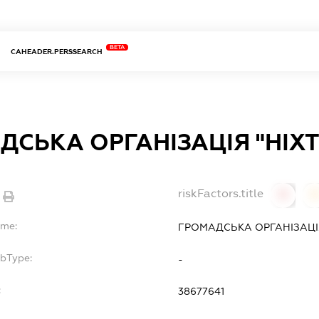
BETA
CAHEADER.PERSSEARCH
ДСЬКА ОРГАНІЗАЦІЯ "НІХТ
riskFactors.title
0
ame:
ГРОМАДСЬКА ОРГАНІЗАЦІЯ
ubType:
-
:
38677641