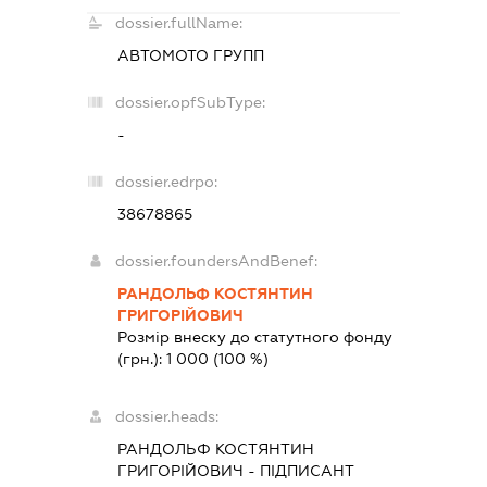
dossier.fullName:
АВТОМОТО ГРУПП
dossier.opfSubType:
-
dossier.edrpo:
38678865
dossier.foundersAndBenef:
РАНДОЛЬФ КОСТЯНТИН
ГРИГОРІЙОВИЧ
Розмір внеску до статутного фонду
(грн.):
1 000
(100 %)
dossier.heads:
РАНДОЛЬФ КОСТЯНТИН
ГРИГОРІЙОВИЧ
-
ПІДПИСАНТ