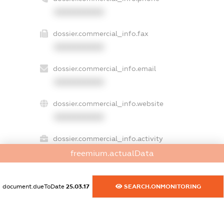
XXXXXXXXXX
dossier.commercial_info.fax
XXXXXXXXXX
dossier.commercial_info.email
XXXXXXXXXX
dossier.commercial_info.website
XXXXXXXXXX
dossier.commercial_info.activity
XXXXXXXXXX
freemium.actualData
document.dueToDate
25.03.17
SEARCH.ONMONITORING
freemium.exampleText_1
freemium.exampleText_2
freemium.anonymousPerSearch2