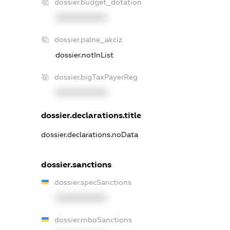
dossier.budget_dotation
XXXXXXXXXX
dossier.palne_akciz
dossier.notInList
dossier.bigTaxPayerReg
XXXXXXXXXX
dossier.declarations.title
dossier.declarations.noData
dossier.sanctions
dossier.specSanctions
XXXXXXXXXX
dossier.rnboSanctions