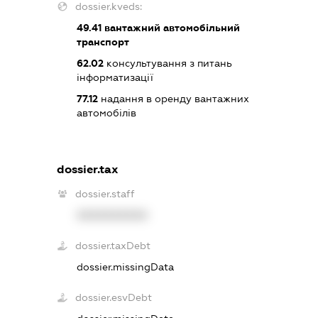
dossier.kveds:
49.41
вантажний автомобільний
транспорт
62.02
консультування з питань
інформатизації
77.12
надання в оренду вантажних
автомобілів
dossier.tax
dossier.staff
XXXXXXXXXX
dossier.taxDebt
dossier.missingData
dossier.esvDebt