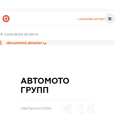
CAHEADER.GETTEST
CAHEADER.SEARCH
document.dossier
АВТОМОТО
ГРУПП
riskFactors.title
0
0
0