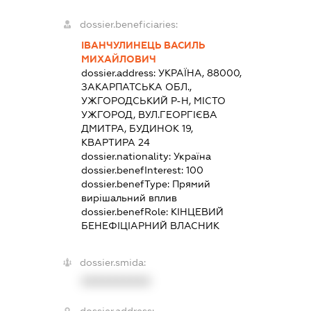
dossier.beneficiaries:
ІВАНЧУЛИНЕЦЬ ВАСИЛЬ
МИХАЙЛОВИЧ
dossier.address:
УКРАЇНА, 88000,
ЗАКАРПАТСЬКА ОБЛ.,
УЖГОРОДСЬКИЙ Р-Н, МІСТО
УЖГОРОД, ВУЛ.ГЕОРГІЄВА
ДМИТРА, БУДИНОК 19,
КВАРТИРА 24
dossier.nationality:
Україна
dossier.benefInterest:
100
dossier.benefType:
Прямий
вирішальний вплив
dossier.benefRole:
КІНЦЕВИЙ
БЕНЕФІЦІАРНИЙ ВЛАСНИК
dossier.smida:
XXXXXXXXXX
dossier.address: