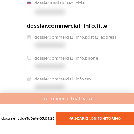
dossier.russian_reg_title
XXXXXXXXXX
dossier.commercial_info.title
dossier.commercial_info.postal_address
XXXXXXXXXX
dossier.commercial_info.phone
XXXXXXXXXX
dossier.commercial_info.fax
XXXXXXXXXX
freemium.actualData
dossier.commercial_info.email
XXXXXXXXXX
document.dueToDate
03.05.25
SEARCH.ONMONITORING
dossier.commercial_info.website
XXXXXXXXXX