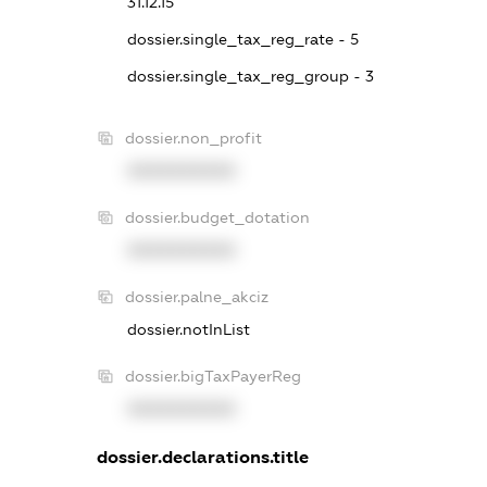
31.12.15
dossier.single_tax_reg_rate - 5
dossier.single_tax_reg_group - 3
dossier.non_profit
XXXXXXXXXX
dossier.budget_dotation
XXXXXXXXXX
dossier.palne_akciz
dossier.notInList
dossier.bigTaxPayerReg
XXXXXXXXXX
dossier.declarations.title