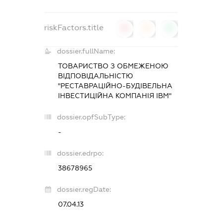
riskFactors.title
0
0
0
dossier.fullName:
ТОВАРИСТВО З ОБМЕЖЕНОЮ
ВІДПОВІДАЛЬНІСТЮ
"РЕСТАВРАЦІЙНО-БУДІВЕЛЬНА
ІНВЕСТИЦІЙНА КОМПАНІЯ ІВМ"
dossier.opfSubType:
-
dossier.edrpo:
38678965
dossier.regDate:
07.04.13