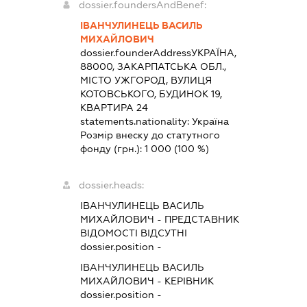
dossier.foundersAndBenef:
ІВАНЧУЛИНЕЦЬ ВАСИЛЬ
МИХАЙЛОВИЧ
dossier.founderAddress
УКРАЇНА,
88000, ЗАКАРПАТСЬКА ОБЛ.,
МІСТО УЖГОРОД, ВУЛИЦЯ
КОТОВСЬКОГО, БУДИНОК 19,
КВАРТИРА 24
statements.nationality:
Україна
Розмір внеску до статутного
фонду (грн.):
1 000
(100 %)
dossier.heads:
ІВАНЧУЛИНЕЦЬ ВАСИЛЬ
МИХАЙЛОВИЧ
-
ПРЕДСТАВНИК
ВІДОМОСТІ ВІДСУТНІ
dossier.position -
ІВАНЧУЛИНЕЦЬ ВАСИЛЬ
МИХАЙЛОВИЧ
-
КЕРІВНИК
dossier.position -