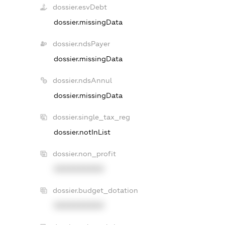
dossier.esvDebt
dossier.missingData
dossier.ndsPayer
dossier.missingData
dossier.ndsAnnul
dossier.missingData
dossier.single_tax_reg
dossier.notInList
dossier.non_profit
XXXXXXXXXX
dossier.budget_dotation
XXXXXXXXXX