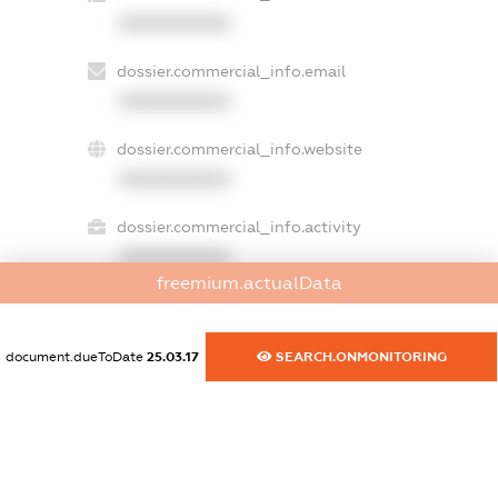
XXXXXXXXXX
dossier.commercial_info.email
XXXXXXXXXX
dossier.commercial_info.website
XXXXXXXXXX
dossier.commercial_info.activity
XXXXXXXXXX
freemium.actualData
freemium.exampleText_1
document.dueToDate
25.03.17
SEARCH.ONMONITORING
freemium.exampleText_2
freemium.anonymousPerSearch2
FREEMIUM.DETAILS
FREEMIUM.REGISTER