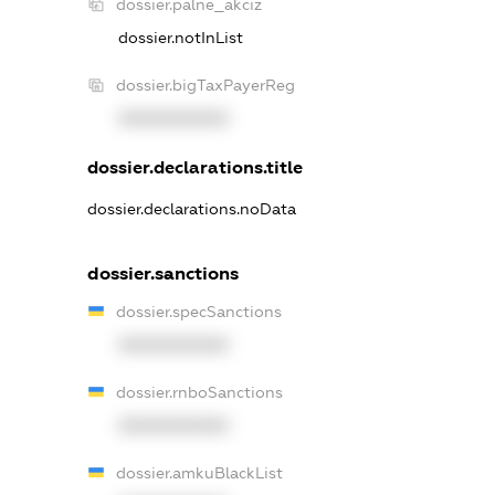
dossier.palne_akciz
dossier.notInList
dossier.bigTaxPayerReg
XXXXXXXXXX
dossier.declarations.title
dossier.declarations.noData
dossier.sanctions
dossier.specSanctions
XXXXXXXXXX
dossier.rnboSanctions
XXXXXXXXXX
dossier.amkuBlackList