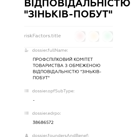
ВІДПОВІДАЛЬНІСТЮ
"ЗІНЬКІВ-ПОБУТ"
riskFactors.title
0
0
0
dossier.fullName:
ПРОФСПІЛКОВИЙ КОМІТЕТ
ТОВАРИСТВА З ОБМЕЖЕНОЮ
ВІДПОВІДАЛЬНІСТЮ "ЗІНЬКІВ-
ПОБУТ"
dossier.opfSubType:
-
dossier.edrpo:
38686572
dossier.foundersAndBenef: