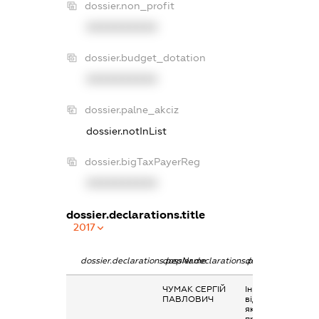
dossier.non_profit
XXXXXXXXXX
dossier.budget_dotation
XXXXXXXXXX
dossier.palne_akciz
dossier.notInList
dossier.bigTaxPayerReg
XXXXXXXXXX
dossier.declarations.title
2017
dossier.declarations.pepName
dossier.declarations.personName
dossier.declarati
ЧУМАК СЕРГІЙ
Інше, виплати чи
ПАВЛОВИЧ
відшкодування,
які здійснюються
професійними