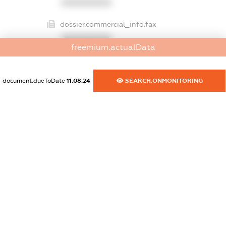
XXXXXXXXXX
dossier.commercial_info.fax
XXXXXXXXXX
freemium.actualData
dossier.commercial_info.email
XXXXXXXXXX
document.dueToDate
11.08.24
SEARCH.ONMONITORING
dossier.commercial_info.website
XXXXXXXXXX
dossier.commercial_info.activity
XXXXXXXXXX
freemium.exampleText_1
freemium.exampleText_2
freemium.anonymousPerSearch2
FREEMIUM.DETAILS