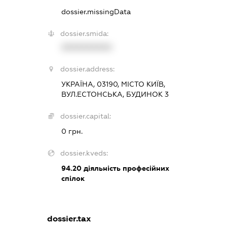
dossier.missingData
dossier.smida:
XXXXXXXXXX
dossier.address:
УКРАЇНА, 03190, МІСТО КИЇВ,
ВУЛ.ЕСТОНСЬКА, БУДИНОК 3
dossier.capital:
0 грн.
dossier.kveds:
94.20
діяльність професійних
спілок
dossier.tax