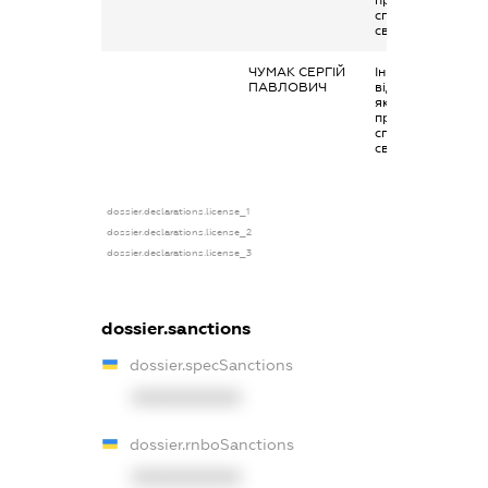
спілками
своїмчленам
ЧУМАК СЕРГІЙ
Інше, виплати чи
ПАВЛОВИЧ
відшкодування,
які здійснюються
професійними
спілками
своїмчленам
dossier.declarations.license_1
dossier.declarations.license_2
dossier.declarations.license_3
dossier.sanctions
dossier.specSanctions
XXXXXXXXXX
dossier.rnboSanctions
XXXXXXXXXX