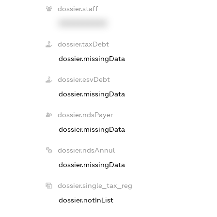
dossier.staff
XXXXXXXXXX
dossier.taxDebt
dossier.missingData
dossier.esvDebt
dossier.missingData
dossier.ndsPayer
dossier.missingData
dossier.ndsAnnul
dossier.missingData
dossier.single_tax_reg
dossier.notInList