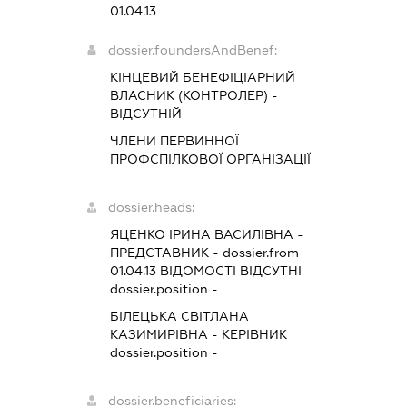
01.04.13
dossier.foundersAndBenef:
КІНЦЕВИЙ БЕНЕФІЦІАРНИЙ
ВЛАСНИК (КОНТРОЛЕР) -
ВІДСУТНІЙ
ЧЛЕНИ ПЕРВИННОЇ
ПРОФСПІЛКОВОЇ ОРГАНІЗАЦІЇ
dossier.heads:
ЯЦЕНКО ІРИНА ВАСИЛІВНА
-
ПРЕДСТАВНИК
- dossier.from
01.04.13
ВІДОМОСТІ ВІДСУТНІ
dossier.position -
БІЛЕЦЬКА СВІТЛАНА
КАЗИМИРІВНА
-
КЕРІВНИК
dossier.position -
dossier.beneficiaries: