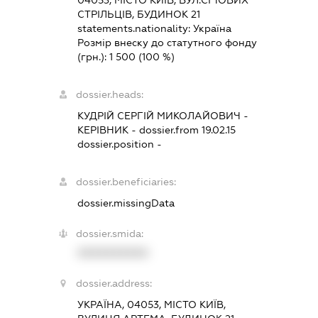
04053, МІСТО КИЇВ, ВУЛ.СІЧОВИХ
СТРІЛЬЦІВ, БУДИНОК 21
statements.nationality:
Україна
Розмір внеску до статутного фонду
(грн.):
1 500
(100 %)
dossier.heads:
КУДРІЙ СЕРГІЙ МИКОЛАЙОВИЧ
-
КЕРІВНИК
- dossier.from 19.02.15
dossier.position -
dossier.beneficiaries:
dossier.missingData
dossier.smida:
XXXXXXXXXX
dossier.address:
УКРАЇНА, 04053, МІСТО КИЇВ,