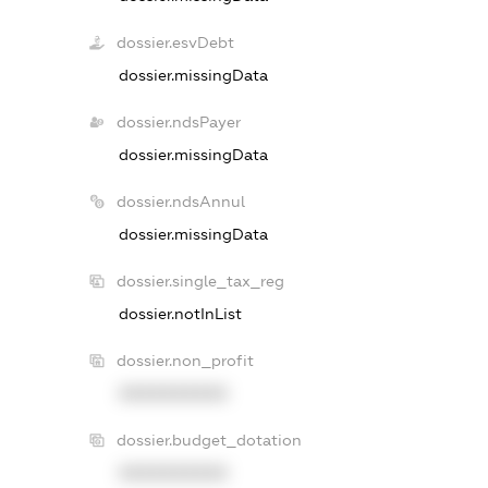
dossier.esvDebt
dossier.missingData
dossier.ndsPayer
dossier.missingData
dossier.ndsAnnul
dossier.missingData
dossier.single_tax_reg
dossier.notInList
dossier.non_profit
XXXXXXXXXX
dossier.budget_dotation
XXXXXXXXXX