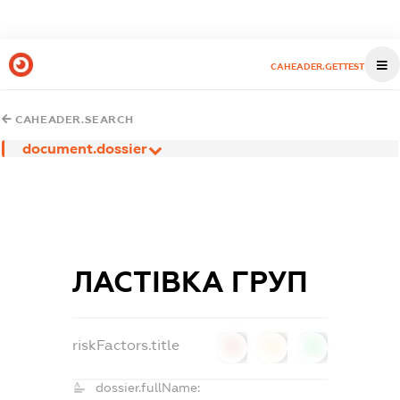
CAHEADER.GETTEST
CAHEADER.SEARCH
document.dossier
ЛАСТІВКА ГРУП
riskFactors.title
0
0
0
dossier.fullName: