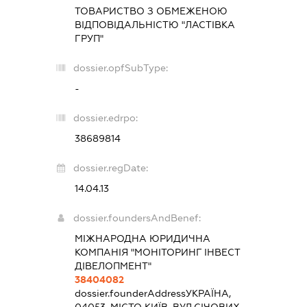
ТОВАРИСТВО З ОБМЕЖЕНОЮ
ВІДПОВІДАЛЬНІСТЮ "ЛАСТІВКА
ГРУП"
dossier.opfSubType:
-
dossier.edrpo:
38689814
dossier.regDate:
14.04.13
dossier.foundersAndBenef:
МІЖНАРОДНА ЮРИДИЧНА
КОМПАНІЯ "МОНІТОРИНГ ІНВЕСТ
ДІВЕЛОПМЕНТ"
38404082
dossier.founderAddress
УКРАЇНА,