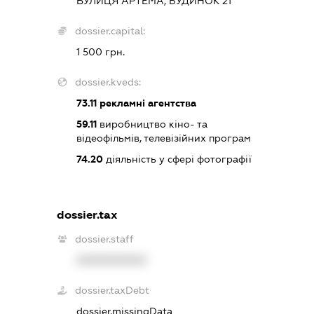
ВУЛИЦЯ АРТЕМА, БУДИНОК 21
dossier.capital:
1 500 грн.
dossier.kveds:
73.11
рекламні агентства
59.11
виробництво кіно- та
відеофільмів, телевізійних програм
74.20
діяльність у сфері фотографії
dossier.tax
dossier.staff
XXXXXXXXXX
dossier.taxDebt
dossier.missingData