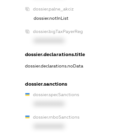
dossier.palne_akciz
dossier.notInList
dossier.bigTaxPayerReg
XXXXXXXXXX
dossier.declarations.title
dossier.declarations.noData
dossier.sanctions
dossier.specSanctions
XXXXXXXXXX
dossier.rnboSanctions
XXXXXXXXXX