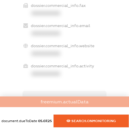
dossier.commercial_info.fax
XXXXXXXXXX
dossier.commercial_info.email
XXXXXXXXXX
dossier.commercial_info.website
XXXXXXXXXX
dossier.commercial_info.activity
XXXXXXXXXX
freemium.exampleText_1
freemium.actualData
freemium.exampleText_2
freemium.anonymousPerSearch2
FREEMIUM.DETAILS
document.dueToDate
05.07.25
SEARCH.ONMONITORING
FREEMIUM.REGISTER