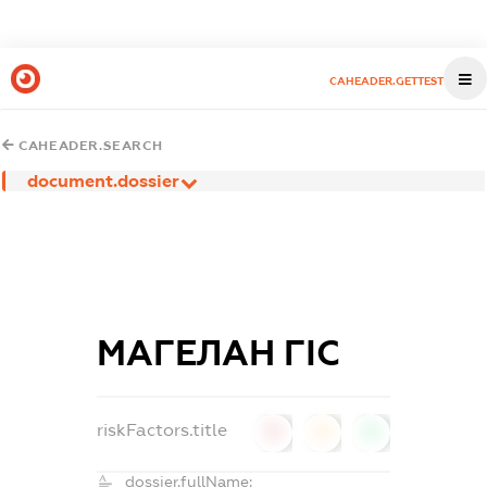
CAHEADER.GETTEST
CAHEADER.SEARCH
document.dossier
МАГЕЛАН ГІС
riskFactors.title
0
0
0
dossier.fullName: