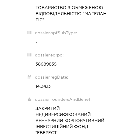
ТОВАРИСТВО З ОБМЕЖЕНОЮ
ВІДПОВІДАЛЬНІСТЮ "МАГЕЛАН
ГІС"
dossier.opfSubType:
-
dossier.edrpo:
38689835
dossier.regDate:
14.04.13
dossier.foundersAndBenef:
ЗАКРИТИЙ
НЕДИВЕРСИФІКОВАНИЙ
ВЕНЧУРНИЙ КОРПОРАТИВНИЙ
ІНВЕСТИЦІЙНИЙ ФОНД
"ЕВЕРЕСТ"