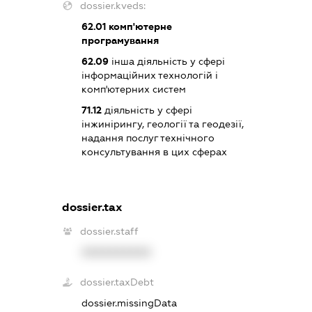
dossier.kveds:
62.01
комп'ютерне
програмування
62.09
інша діяльність у сфері
інформаційних технологій і
комп'ютерних систем
71.12
діяльність у сфері
інжинірингу, геології та геодезії,
надання послуг технічного
консультування в цих сферах
dossier.tax
dossier.staff
XXXXXXXXXX
dossier.taxDebt
dossier.missingData