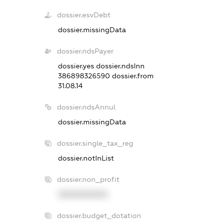
dossier.esvDebt
dossier.missingData
dossier.ndsPayer
dossier.yes
dossier.ndsInn
386898326590
dossier.from
31.08.14
dossier.ndsAnnul
dossier.missingData
dossier.single_tax_reg
dossier.notInList
dossier.non_profit
XXXXXXXXXX
dossier.budget_dotation