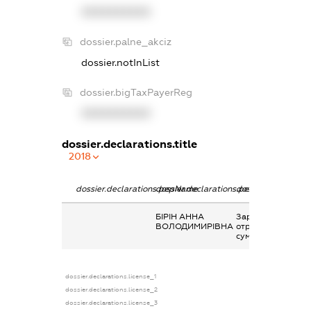
XXXXXXXXXX
dossier.palne_akciz
dossier.notInList
dossier.bigTaxPayerReg
XXXXXXXXXX
dossier.declarations.title
2018
dossier.declarations.pepName
dossier.declarations.personName
dossier.declaratio
БІРІН АННА
Заробітна плата
ВОЛОДИМИРІВНА
отримана за
сумісництвом
dossier.declarations.license_1
dossier.declarations.license_2
dossier.declarations.license_3