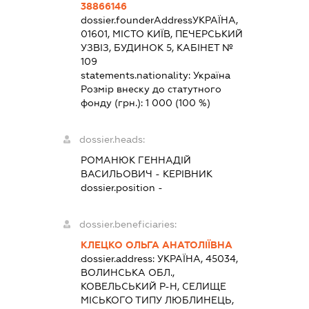
38866146
dossier.founderAddress
УКРАЇНА,
01601, МІСТО КИЇВ, ПЕЧЕРСЬКИЙ
УЗВІЗ, БУДИНОК 5, КАБІНЕТ №
109
statements.nationality:
Україна
Розмір внеску до статутного
фонду (грн.):
1 000
(100 %)
dossier.heads:
РОМАНЮК ГЕННАДІЙ
ВАСИЛЬОВИЧ
-
КЕРІВНИК
dossier.position -
dossier.beneficiaries:
КЛЕЦКО ОЛЬГА АНАТОЛІЇВНА
dossier.address:
УКРАЇНА, 45034,
ВОЛИНСЬКА ОБЛ.,
КОВЕЛЬСЬКИЙ Р-Н, СЕЛИЩЕ
МІСЬКОГО ТИПУ ЛЮБЛИНЕЦЬ,