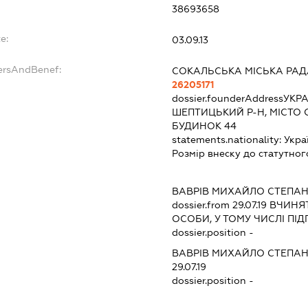
38693658
e:
03.09.13
dersAndBenef:
СОКАЛЬСЬКА МІСЬКА РАДА
26205171
dossier.founderAddress
УКРА
ШЕПТИЦЬКИЙ Р-Н, МІСТО 
БУДИНОК 44
statements.nationality:
Укра
Розмір внеску до статутног
ВАВРІВ МИХАЙЛО СТЕПА
dossier.from 29.07.19
ВЧИНЯТ
ОСОБИ, У ТОМУ ЧИСЛІ П
dossier.position -
ВАВРІВ МИХАЙЛО СТЕПА
29.07.19
dossier.position -