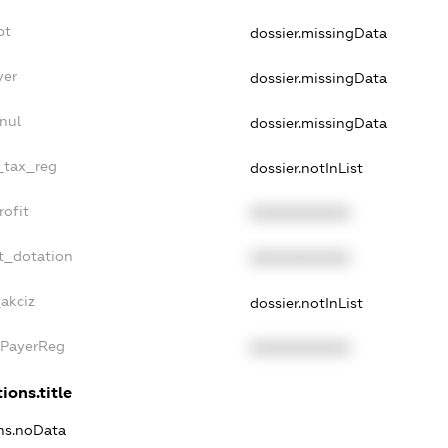
bt
dossier.missingData
yer
dossier.missingData
nul
dossier.missingData
e_tax_reg
dossier.notInList
rofit
XXXXXXXXXX
t_dotation
XXXXXXXXXX
_akciz
dossier.notInList
xPayerReg
XXXXXXXXXX
ions.title
ons.noData