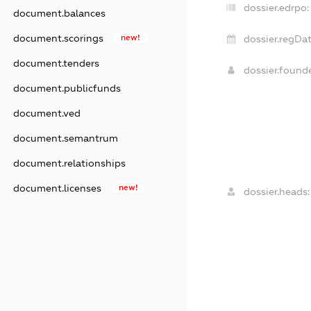
dossier.edrpo:
document.balances
document.scorings
new!
dossier.regDat
document.tenders
dossier.foun
document.publicfunds
document.ved
document.semantrum
document.relationships
document.licenses
new!
dossier.heads: