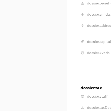
dossier.benefic
dossier.smida:
dossier.addres
dossier.capital
dossier.kveds:
dossier.tax
dossier.staff
dossier.taxDe