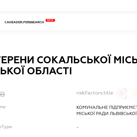
BETA
CAHEADER.PERSSEARCH
ТЕРЕНИ СОКАЛЬСЬКОЇ МІС
ЬКОЇ ОБЛАСТІ
riskFactors.title
0
me:
КОМУНАЛЬНЕ ПІДПРИЄМСТ
МІСЬКОЇ РАДИ ЛЬВІВСЬКОЇ
bType:
-