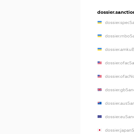
dossier.sanctio
dossier.specS
dossier.rnboS
dossier.amkuB
dossier.ofacS
dossier.ofac
dossier.gbSan
dossier.ausSa
dossier.euSan
dossier.japan