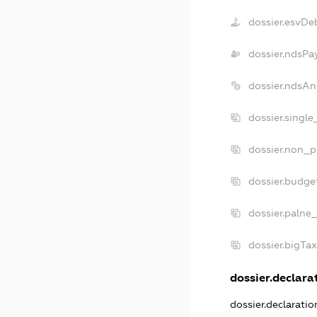
dossier.esvDe
dossier.ndsPa
dossier.ndsAn
dossier.singl
dossier.non_p
dossier.budge
dossier.palne
dossier.bigTa
dossier.declarat
dossier.declarati