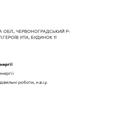
КА ОБЛ., ЧЕРВОНОГРАДСЬКИЙ Р-
Л.ГЕРОЇВ УПА, БУДИНОК 11
нергії
нергії
івельні роботи, н.в.і.у.