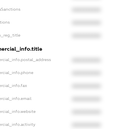
aSanctions
XXXXXXXXXX
tions
XXXXXXXXXX
n_reg_title
XXXXXXXXXX
rcial_info.title
rcial_info.postal_address
XXXXXXXXXX
rcial_info.phone
XXXXXXXXXX
rcial_info.fax
XXXXXXXXXX
rcial_info.email
XXXXXXXXXX
rcial_info.website
XXXXXXXXXX
cial_info.activity
XXXXXXXXXX