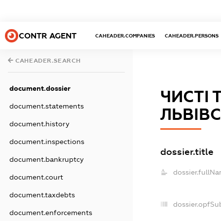
CONTR AGENT
CAHEADER.COMPANIES
CAHEADER.PERSONS
CAHEADER.SEARCH
document.dossier
ЧИСТІ 
document.statements
ЛЬВІВС
document.history
document.inspections
dossier.title
document.bankruptcy
dossier.fullNa
document.court
document.taxdebts
dossier.opfSu
document.enforcements