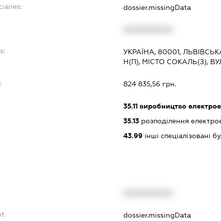
iaries:
dossier.missingData
XXXXXXXXXX
s:
УКРАЇНА, 80001, ЛЬВІВСЬ
Н(П), МІСТО СОКАЛЬ(З), ВУ
:
824 835,56 грн.
35.11
виробництво електрое
35.13
розподілення електрое
43.99
інші спеціалізовані буд
XXXXXXXXXX
bt
dossier.missingData