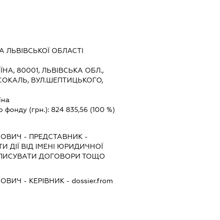
 ЛЬВІВСЬКОЇ ОБЛАСТІ
ЇНА, 80001, ЛЬВІВСЬКА ОБЛ.,
СОКАЛЬ, ВУЛ.ШЕПТИЦЬКОГО,
їна
о фонду (грн.):
824 835,56
(100 %)
НОВИЧ
-
ПРЕДСТАВНИК
-
И ДІЇ ВІД ІМЕНІ ЮРИДИЧНОЇ
ІДПИСУВАТИ ДОГОВОРИ ТОЩО
НОВИЧ
-
КЕРІВНИК
- dossier.from