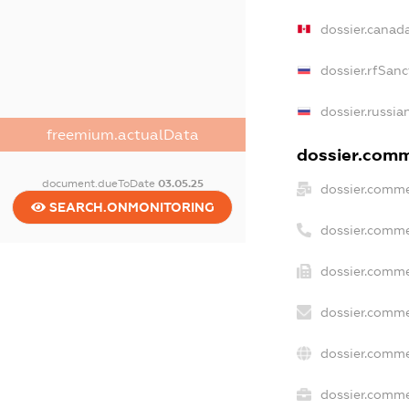
dossier.canad
dossier.rfSanc
dossier.russia
freemium.actualData
dossier.comme
document.dueToDate
03.05.25
dossier.comme
SEARCH.ONMONITORING
dossier.comme
dossier.comme
dossier.comme
dossier.comme
dossier.commer